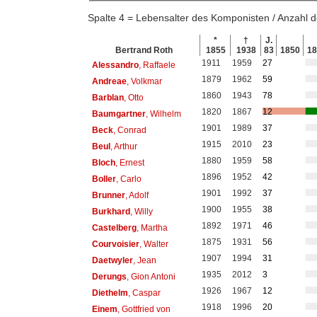
Spalte 4 = Lebensalter des Komponisten / Anzahl
*
†
J.
Bertrand Roth
1855
1938
83
1850
1
1911
1959
27
Alessandro
, Raffaele
1879
1962
59
Andreae
, Volkmar
1860
1943
78
Barblan
, Otto
1820
1867
12
Baumgartner
, Wilhelm
1901
1989
37
Beck
, Conrad
1915
2010
23
Beul
, Arthur
1880
1959
58
Bloch
, Ernest
1896
1952
42
Boller
, Carlo
1901
1992
37
Brunner
, Adolf
1900
1955
38
Burkhard
, Willy
1892
1971
46
Castelberg
, Martha
1875
1931
56
Courvoisier
, Walter
1907
1994
31
Daetwyler
, Jean
1935
2012
3
Derungs
, Gion Antoni
1926
1967
12
Diethelm
, Caspar
1918
1996
20
Einem
, Gottfried von