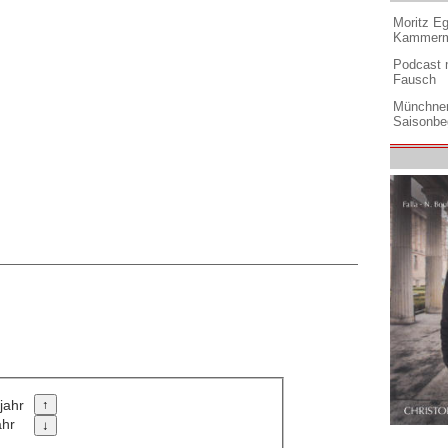
Moritz Eg
Kammermu
Podcast m
Fausch
Münchner
Saisonbe
jahr
ahr