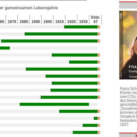
 der gemeinsamen Lebensjahre
Eintr.
860
1870
1880
1890
1900
1910
1920
1930
67
Franz Sch
Klavier h
zwei CDs 
des Neunz
geschäftst
„Sonatine
kommen di
Sonate A-
bedeutend
1827.