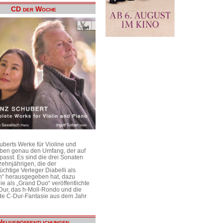
CD der Woche
uberts Werke für Violine und
aben genau den Umfang, der auf
passt. Es sind die drei Sonaten
ehnjährigen, die der
üchtige Verleger Diabelli als
n“ herausgegeben hat, dazu
e als „Grand Duo“ veröffentlichte
Dur, das h-Moll-Rondo und die
e C-Dur-Fantasie aus dem Jahr
Neuveröffentlichungen