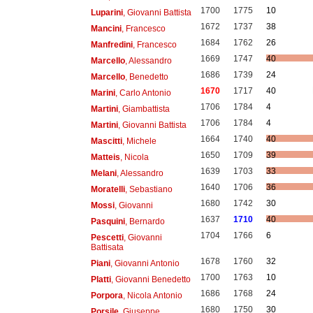
1700
1775
10
Luparini
, Giovanni Battista
1672
1737
38
Mancini
, Francesco
1684
1762
26
Manfredini
, Francesco
1669
1747
40
Marcello
, Alessandro
1686
1739
24
Marcello
, Benedetto
1670
1717
40
Marini
, Carlo Antonio
1706
1784
4
Martini
, Giambattista
1706
1784
4
Martini
, Giovanni Battista
1664
1740
40
Mascitti
, Michele
1650
1709
39
Matteis
, Nicola
1639
1703
33
Melani
, Alessandro
1640
1706
36
Moratelli
, Sebastiano
1680
1742
30
Mossi
, Giovanni
1637
1710
40
Pasquini
, Bernardo
1704
1766
6
Pescetti
, Giovanni
Battisata
1678
1760
32
Piani
, Giovanni Antonio
1700
1763
10
Platti
, Giovanni Benedetto
1686
1768
24
Porpora
, Nicola Antonio
1680
1750
30
Porsile
, Giuseppe