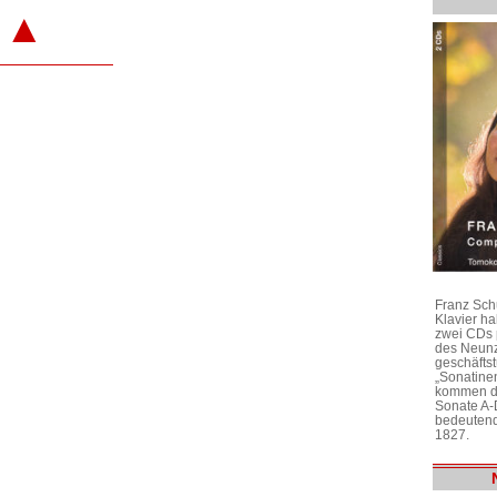
▲
Franz Sch
Klavier h
zwei CDs 
des Neunz
geschäftst
„Sonatine
kommen di
Sonate A-
bedeutend
1827.