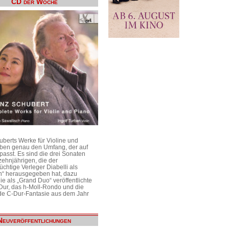
CD der Woche
uberts Werke für Violine und
aben genau den Umfang, der auf
passt. Es sind die drei Sonaten
ehnjährigen, die der
üchtige Verleger Diabelli als
n“ herausgegeben hat, dazu
e als „Grand Duo“ veröffentlichte
Dur, das h-Moll-Rondo und die
e C-Dur-Fantasie aus dem Jahr
Neuveröffentlichungen