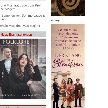
che Musikrat trauert um Prof.
ine Siegert
 Symphoniker: Sommerpause &
ginn
Anzeige
rrhein Musikfestivals beginnt
Neue Besprechungen