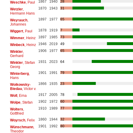
1867
1940
28
Weschke
, Paul
1870
1943
31
Wetzler
,
Hermann Hans
1897
1977
65
Weyrauch
,
Johannes
1878
1919
7
Wiggert
, Paul
1897
1985
73
Wimmer
, Heinz
1946
2019
49
Winbeck
, Heinz
1906
1977
65
Winkler
,
Gerhard
1931
2023
64
Winkler
, Stefan
Georg
1901
1991
79
Winterberg
,
Hans
1866
1935
23
Woikowsky-
Biedau
, Victor v.
1917
2005
78
Woll
, Erna
1902
1972
60
Wolpe
, Stefan
1910
1989
77
Wolters
,
Gottfried
1860
1944
32
Woyrsch
, Felix
1901
1992
80
Wünschmann
,
Theodor