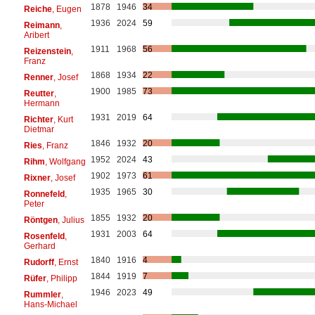
1878
1946
34
Reiche
, Eugen
1936
2024
59
Reimann
,
Aribert
1911
1968
56
Reizenstein
,
Franz
1868
1934
22
Renner
, Josef
1900
1985
73
Reutter
,
Hermann
1931
2019
64
Richter
, Kurt
Dietmar
1846
1932
20
Ries
, Franz
1952
2024
43
Rihm
, Wolfgang
1902
1973
61
Rixner
, Josef
1935
1965
30
Ronnefeld
,
Peter
1855
1932
20
Röntgen
, Julius
1931
2003
64
Rosenfeld
,
Gerhard
1840
1916
4
Rudorff
, Ernst
1844
1919
7
Rüfer
, Philipp
1946
2023
49
Rummler
,
Hans-Michael