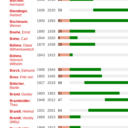
Bischoff
,
Hermann
1936
2020
59
Blendinger
,
Herbert
1900
1993
81
Bochmann
,
Werner
1880
1938
26
Boehe
, Ernst
1844
1920
8
Bohm
, Carl
1870
1938
26
Böhme
, Oskar
Wilhelmowitsch
1843
1915
3
Böhme
,
Heinrich
Wilhelm
1906
1944
32
Borck
, Edmund
1865
1945
33
Bose
, Fritz von
1927
2019
68
Böttcher
,
Martin
1883
1963
51
Brand
, Gustav
1948
2012
47
Brandmüller
,
Theo
1931
2001
64
Brandt
, Helmut
1869
1923
11
Brandt
, Vassily
(Willy)
1869
1923
11