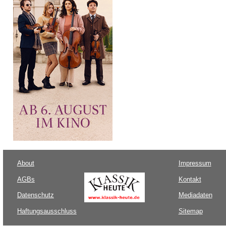
About
Impressum
AGBs
Kontakt
Datenschutz
Mediadaten
Haftungsausschluss
Sitemap