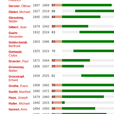
Friedrich
1897
1969
57
Gerster
, Ottmar
1927
2019
68
Gielen
, Michael
1895
1956
44
Gieseking
,
Walter
1879
1942
30
Gilbert
, Jean
1932
2024
63
Goehr
,
Alexander
1903
1996
83
Goldschmidt
,
Berthold
1925
2023
70
Gottwald
,
Clytus
1872
1944
32
Graener
, Paul
1906
1937
25
Gronostay
,
Walter
1934
2025
61
Grosskopf
,
Erhard
1908
1982
70
Grothe
, Franz
1890
1972
60
Gurlitt
, Manfred
1879
1960
48
Haas
, Joseph
1840
1915
3
Haller
, Michael
1894
1950
38
hansen
, Arno