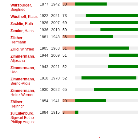
1877
1942
30
Würzburger
,
Siegfried
1922
2021
73
Wüsthoff
, Klaus
1926
2007
69
Zechlin
, Ruth
1936
2019
59
Zender
, Hans
1881
1948
36
Zilcher
,
Hermann
1905
1963
51
Zillig
, Winfried
1944
2009
51
Zimmermann
,
Aljoscha
1943
2021
52
Zimmermann
,
Udo
1918
1970
52
Zimmermann
,
Bernd-Alois
1930
2022
65
Zimmermann
,
Heinz Werner
1854
1941
29
Zöllner
,
Heinrich
1884
1915
3
zu Eulenburg
,
Sigwart Botho
Philipp August