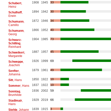
1908
1945
33
Schubert
,
Heinz
1894
1942
30
Schulhoff
,
Erwin
1872
1946
34
Schumann
,
Camillo
1866
1952
40
Schumann
,
Georg
1904
1985
73
Schwarz-
Schilling
,
Reinhard
1887
1957
45
Schweikert
,
Margarete
1926
1999
69
Schweppe
,
Joachim
1879
1961
49
Senfter
,
Johanna
1850
1922
10
Sitt
, Hans
1837
1922
10
Sommer
, Hans
1936
2002
59
Sonntag
,
Brunhilde
1929
2019
66
Stadlmair
,
Hans
1839
1915
3
Stehle
, Johann