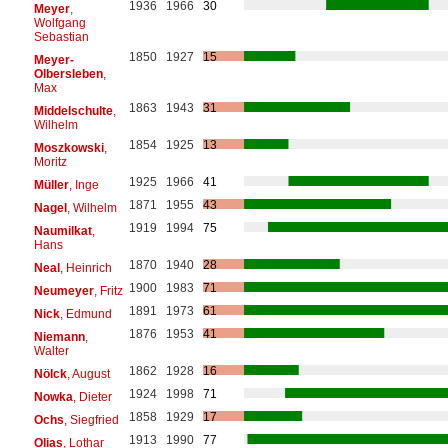
1936
1966
30
Meyer
,
Wolfgang
Sebastian
1850
1927
15
Meyer-
Olbersleben
,
Max
1863
1943
31
Middelschulte
,
Wilhelm
1854
1925
13
Moszkowski
,
Moritz
1925
1966
41
Müller
, Inge
1871
1955
43
Nagel
, Wilhelm
1919
1994
75
Naumilkat
,
Hans
1870
1940
28
Neal
, Heinrich
1900
1983
71
Neumeyer
, Fritz
1891
1973
61
Nick
, Edmund
1876
1953
41
Niemann
,
Walter
1862
1928
16
Nölck
, August
1924
1998
71
Nowka
, Dieter
1858
1929
17
Ochs
, Siegfried
1913
1990
77
Olias
, Lothar