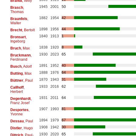
Brandt
, Willy
1945
2001
50
Brasch
,
Thomas
1882
1954
42
Braunfels
,
Walter
1898
1956
44
Brecht
, Bertolt
1840
1913
1
Bronsart
,
Ingeborg
1838
1920
8
Bruch
, Max
1930
2023
65
Bruckmann
,
Ferdinand
1891
1952
40
Busch
, Adolf
1888
1976
64
Butting
, Max
1870
1943
31
Büttner
, Paul
1933
2016
62
Callhoff
,
Herbert
1931
2011
64
Degenhardt
,
Franz Josef
1907
1993
81
Desportes
,
Yvonne
1894
1979
67
Dessau
, Paul
1908
1942
30
Distler
, Hugo
1930
2020
65
Dittrich
, Paul-