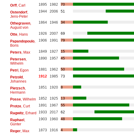
1895
1982
70
Orff
, Carl
1944
2006
51
Ostendorf
,
Jens-Peter
1864
1946
34
Othegraven
,
August von
1926
2007
69
Otte
, Hans
1906
1991
79
Papandopoulo
,
Boris
1849
1927
15
Peters
, Max
1890
1957
45
Petersen
,
Wilhelm
1881
1962
50
Petri
, Egon
1912
1985
73
Petzold
,
Johannes
1851
1920
8
Pietzsch
,
Hermann
1852
1925
13
Posse
, Wilhelm
1891
1967
55
Protze
, Curt
1933
2017
62
Ragwitz
, Erhard
1903
1960
48
Raphael
,
Günter
1873
1916
4
Reger
, Max