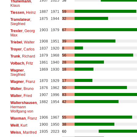
1937
2025
58
Thunemann
,
Klaus
1887
1971
59
Tiessen
, Heinz
1875
1944
32
Translateur
,
Siegfried
1903
1979
67
Trexler
, Georg
Max
1908
1951
39
Triebel
, Walter
1837
1920
8
Troyer
, Carlos
1879
1968
56
Trunk
, Richard
1861
1940
28
Volbach
, Fritz
1869
1930
18
Wagner
,
Siegfried
1870
1929
17
Wagner
, Franz
1876
1962
50
Walter
, Bruno
1907
1996
83
Walter
, Fried
1882
1954
42
Waltershausen
,
Hermann
Wolfgang von
1906
1967
55
Waxman
, Franz
1900
1950
38
Weill
, Kurt
1935
2023
60
Weiss
, Manfred