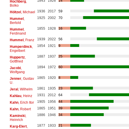
1843
1926
14
Hochberg
,
Bolko
1936
2017
59
Höltzel
, Michael
1925
2002
70
Hummel
,
Bertold
1855
1928
16
Hummel
,
Ferdinand
1939
2022
56
Hummel
, Franz
1854
1921
9
Humperdinck
,
Engelbert
1887
1937
25
Huppertz
,
Gottfried
1894
1972
60
Jacobi
,
Wolfgang
1865
1920
8
Jenner
, Gustav
U.
1861
1935
23
Jeral
, Wilhelm
1931
2012
64
Kahlau
, Heinz
1905
1956
44
Kahn
, Erich Itor
1865
1951
39
Kahn
, Robert
1886
1946
34
Kaminski
,
Heinrich
1877
1933
21
Karg-Elert
,