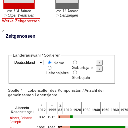
vor 114 Jahren
vor 31 Jahren
in Olpe, Westfalen
in Denzlingen
Werke
Zeitgenossen
Zeitgenossen
Länderauswahl / Sortieren
Name
Geburtsjahr
Lebensjahre
Sterbejahr
Spalte 4 = Lebensalter des Komponisten / Anzahl der
gemeinsamen Lebensjahre
*
†
J.
Albrecht
1912
1995
83
1910
1920
1930
1940
1950
1960
197
Rosenstengel
1832
1915
3
Abert
, Johann
Joseph
1903
1969
57