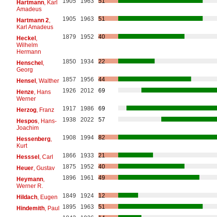
1905
1963
51
Hartmann
, Karl
Amadeus
1905
1963
51
Hartmann 2
,
Karl Amadeus
1879
1952
40
Heckel
,
Wilhelm
Hermann
1850
1934
22
Henschel
,
Georg
1857
1956
44
Hensel
, Walther
1926
2012
69
Henze
, Hans
Werner
1917
1986
69
Herzog
, Franz
1938
2022
57
Hespos
, Hans-
Joachim
1908
1994
82
Hessenberg
,
Kurt
1866
1933
21
Hesssel
, Carl
1875
1952
40
Heuer
, Gustav
1896
1961
49
Heymann
,
Werner R.
1849
1924
12
Hildach
, Eugen
1895
1963
51
Hindemith
, Paul