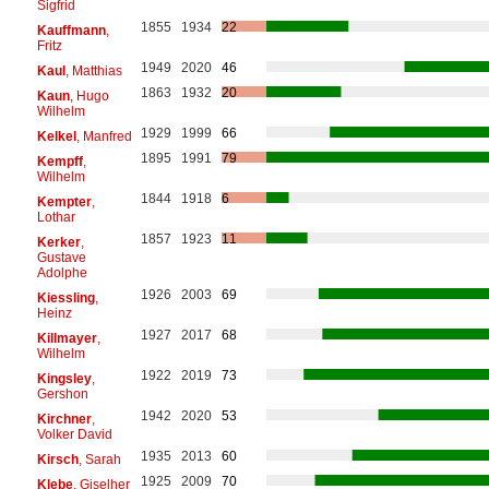
Sigfrid
1855
1934
22
Kauffmann
,
Fritz
1949
2020
46
Kaul
, Matthias
1863
1932
20
Kaun
, Hugo
Wilhelm
1929
1999
66
Kelkel
, Manfred
1895
1991
79
Kempff
,
Wilhelm
1844
1918
6
Kempter
,
Lothar
1857
1923
11
Kerker
,
Gustave
Adolphe
1926
2003
69
Kiessling
,
Heinz
1927
2017
68
Killmayer
,
Wilhelm
1922
2019
73
Kingsley
,
Gershon
1942
2020
53
Kirchner
,
Volker David
1935
2013
60
Kirsch
, Sarah
1925
2009
70
Klebe
, Giselher