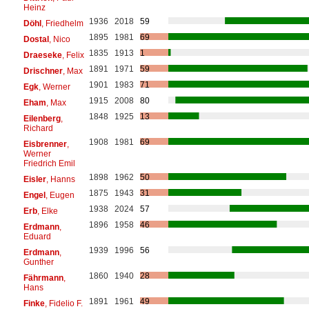
Heinz
1936
2018
59
Döhl
, Friedhelm
1895
1981
69
Dostal
, Nico
1835
1913
1
Draeseke
, Felix
1891
1971
59
Drischner
, Max
1901
1983
71
Egk
, Werner
1915
2008
80
Eham
, Max
1848
1925
13
Eilenberg
,
Richard
1908
1981
69
Eisbrenner
,
Werner
Friedrich Emil
1898
1962
50
Eisler
, Hanns
1875
1943
31
Engel
, Eugen
1938
2024
57
Erb
, Elke
1896
1958
46
Erdmann
,
Eduard
1939
1996
56
Erdmann
,
Gunther
1860
1940
28
Fährmann
,
Hans
1891
1961
49
Finke
, Fidelio F.