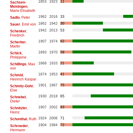
1853
1923
11
Sachsen-
Meiningen
,
Marie Elisabeth
1962
2016
33
Sadlo
, Peter
1862
1942
30
Sauer
, Emil von
1942
2013
53
Schenker
,
Friedrich
1907
1974
62
Scherber
,
Martin
1893
1970
58
Schick
,
Philippine
1868
1933
21
Schillings
, Max
von
1874
1953
41
Schmid
,
Heinrich Kaspar
1901
1987
75
Schmitz-Gohr
,
Else
1930
2018
65
Schnebel
,
Dieter
1907
2002
83
Schnitzler
,
Heinz
1924
2006
71
Schonthal
, Ruth
1904
1984
72
Schroeder
,
Hermann