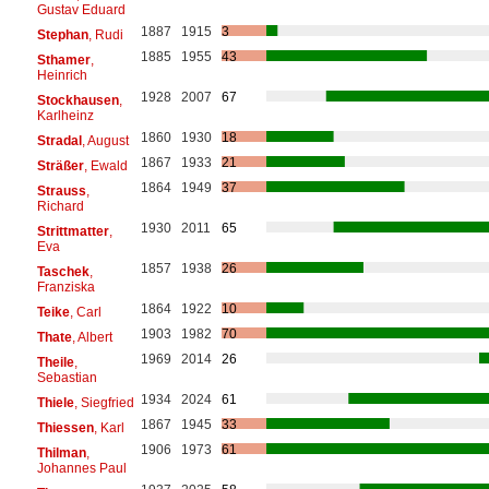
Gustav Eduard
1887
1915
3
Stephan
, Rudi
1885
1955
43
Sthamer
,
Heinrich
1928
2007
67
Stockhausen
,
Karlheinz
1860
1930
18
Stradal
, August
1867
1933
21
Sträßer
, Ewald
1864
1949
37
Strauss
,
Richard
1930
2011
65
Strittmatter
,
Eva
1857
1938
26
Taschek
,
Franziska
1864
1922
10
Teike
, Carl
1903
1982
70
Thate
, Albert
1969
2014
26
Theile
,
Sebastian
1934
2024
61
Thiele
, Siegfried
1867
1945
33
Thiessen
, Karl
1906
1973
61
Thilman
,
Johannes Paul