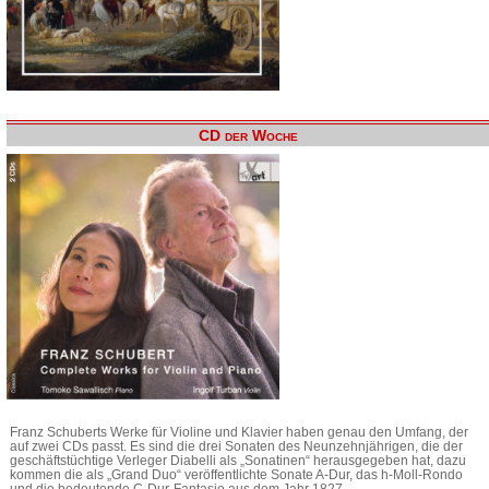
CD der Woche
Franz Schuberts Werke für Violine und Klavier haben genau den Umfang, der
auf zwei CDs passt. Es sind die drei Sonaten des Neunzehnjährigen, die der
geschäftstüchtige Verleger Diabelli als „Sonatinen“ herausgegeben hat, dazu
kommen die als „Grand Duo“ veröffentlichte Sonate A-Dur, das h-Moll-Rondo
und die bedeutende C-Dur-Fantasie aus dem Jahr 1827.