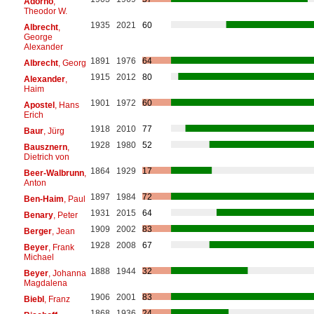
Adorno
,
Theodor W.
1935
2021
60
Albrecht
,
George
Alexander
1891
1976
64
Albrecht
, Georg
1915
2012
80
Alexander
,
Haim
1901
1972
60
Apostel
, Hans
Erich
1918
2010
77
Baur
, Jürg
1928
1980
52
Bausznern
,
Dietrich von
1864
1929
17
Beer-Walbrunn
,
Anton
1897
1984
72
Ben-Haim
, Paul
1931
2015
64
Benary
, Peter
1909
2002
83
Berger
, Jean
1928
2008
67
Beyer
, Frank
Michael
1888
1944
32
Beyer
, Johanna
Magdalena
1906
2001
83
Biebl
, Franz
1868
1936
24