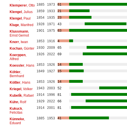
1885
1973
61
Klemperer
, Otto
1859
1933
21
Klengel
, Julius
1854
1935
23
Klengel
, Paul
1928
1971
43
Kluge
, Manfred
1901
1975
63
Klussmann
,
Ernst Gernot
1853
1916
4
Knorr
, Iwan
1930
2009
65
Kochan
, Günter
1926
2022
69
Koerppen
,
Alfred
1853
1926
14
Koessler
, Hans
1849
1927
15
Köhler
,
Bernhard
1853
1926
14
Kößler
, Hans
1943
2003
52
Kriegel
, Volker
1914
1996
81
Kubelík
, Rafael
1929
2022
66
Kühn
, Rolf
1914
2001
81
Kukuck
,
Felicitas
1885
1953
41
Künneke
,
Eduard