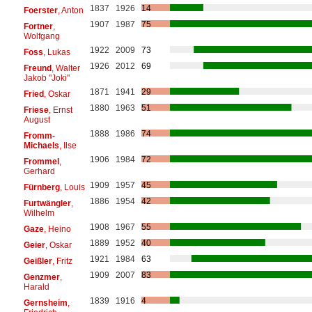
1837
1926
14
Foerster
, Anton
1907
1987
75
Fortner
,
Wolfgang
1922
2009
73
Foss
, Lukas
1926
2012
69
Freund
, Walter
Jakob "Joki"
1871
1941
29
Fried
, Oskar
1880
1963
51
Friese
, Ernst
August
1888
1986
74
Fromm-
Michaels
, Ilse
1906
1984
72
Frommel
,
Gerhard
1909
1957
45
Fürnberg
, Louis
1886
1954
42
Furtwängler
,
Wilhelm
1908
1967
55
Gaze
, Heino
1889
1952
40
Geier
, Oskar
1921
1984
63
Geißler
, Fritz
1909
2007
83
Genzmer
,
Harald
1839
1916
4
Gernsheim
,