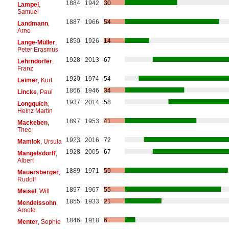
1884
1942
30
Lampel
,
Samuel
1887
1966
54
Landmann
,
Arno
1850
1926
14
Lange-Müller
,
Peter Erasmus
1928
2013
67
Lehrndorfer
,
Franz
1920
1974
54
Leimer
, Kurt
1866
1946
34
Lincke
, Paul
1937
2014
58
Longquich
,
Heinz Martin
1897
1953
41
Mackeben
,
Theo
1923
2016
72
Mamlok
, Ursula
1928
2005
67
Mangelsdorff
,
Albert
1889
1971
59
Mauersberger
,
Rudolf
1897
1967
55
Meisel
, Will
1855
1933
21
Mendelssohn
,
Arnold
1846
1918
6
Menter
, Sophie