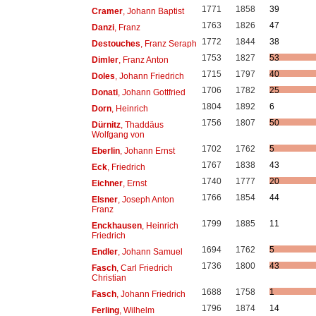
1771
1858
39
Cramer
, Johann Baptist
1763
1826
47
Danzi
, Franz
1772
1844
38
Destouches
, Franz Seraph
1753
1827
53
Dimler
, Franz Anton
1715
1797
40
Doles
, Johann Friedrich
1706
1782
25
Donati
, Johann Gottfried
1804
1892
6
Dorn
, Heinrich
1756
1807
50
Dürnitz
, Thaddäus
Wolfgang von
1702
1762
5
Eberlin
, Johann Ernst
1767
1838
43
Eck
, Friedrich
1740
1777
20
Eichner
, Ernst
1766
1854
44
Elsner
, Joseph Anton
Franz
1799
1885
11
Enckhausen
, Heinrich
Friedrich
1694
1762
5
Endler
, Johann Samuel
1736
1800
43
Fasch
, Carl Friedrich
Christian
1688
1758
1
Fasch
, Johann Friedrich
1796
1874
14
Ferling
, Wilhelm