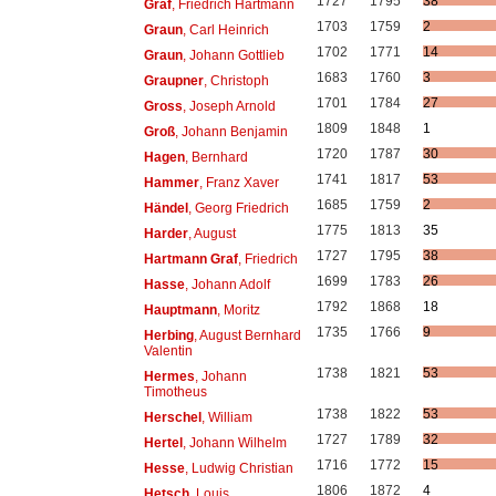
1727
1795
38
Graf
, Friedrich Hartmann
1703
1759
2
Graun
, Carl Heinrich
1702
1771
14
Graun
, Johann Gottlieb
1683
1760
3
Graupner
, Christoph
1701
1784
27
Gross
, Joseph Arnold
1809
1848
1
Groß
, Johann Benjamin
1720
1787
30
Hagen
, Bernhard
1741
1817
53
Hammer
, Franz Xaver
1685
1759
2
Händel
, Georg Friedrich
1775
1813
35
Harder
, August
1727
1795
38
Hartmann Graf
, Friedrich
1699
1783
26
Hasse
, Johann Adolf
1792
1868
18
Hauptmann
, Moritz
1735
1766
9
Herbing
, August Bernhard
Valentin
1738
1821
53
Hermes
, Johann
Timotheus
1738
1822
53
Herschel
, William
1727
1789
32
Hertel
, Johann Wilhelm
1716
1772
15
Hesse
, Ludwig Christian
1806
1872
4
Hetsch
, Louis