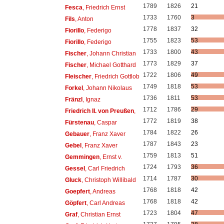
1789
1826
21
Fesca
, Friedrich Ernst
1733
1760
3
Fils
, Anton
1778
1837
32
Fiorillo
, Federigo
1755
1823
53
Fiorillo
, Federigo
1733
1800
43
Fischer
, Johann Christian
1773
1829
37
Fischer
, Michael Gotthard
1722
1806
49
Fleischer
, Friedrich Gottlob
1749
1818
53
Forkel
, Johann Nikolaus
1736
1811
53
Fränzl
, Ignaz
1712
1786
29
Friedrich II. von Preußen
,
1772
1819
38
Fürstenau
, Caspar
1784
1822
26
Gebauer
, Franz Xaver
1787
1843
23
Gebel
, Franz Xaver
1759
1813
51
Gemmingen
, Ernst v.
1724
1793
36
Gessel
, Carl Friedrich
1714
1787
30
Gluck
, Christoph Willibald
1768
1818
42
Goepfert
, Andreas
1768
1818
42
Göpfert
, Carl Andreas
1723
1804
47
Graf
, Christian Ernst