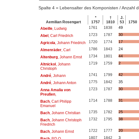
Spalte 4 = Lebensalter des Komponisten / Anzahl
*
†
J.
Aemilian Rosengart
1757
1810
53
1750
1761
1838
49
Abeille
, Ludwig
1723
1787
30
Abel
, Carl Friedrich
1720
1774
17
Agricola
, Johann Friedrich
1786
1843
24
Almenräder
, Carl
1734
1801
44
Altenburg
, Johann Ernst
1719
1759
2
Altnickol
, Johann
Christoph
1741
1799
42
André
, Johann
1775
1842
35
André
, Johann Anton
1723
1787
30
Anna Amalia von
Preußen
,
1714
1788
31
Bach
, Carl Philipp
Emanuel
1735
1782
25
Bach
, Johann Christian
1732
1795
38
Bach
, Johann Christoph
Friedrich
1722
1777
20
Bach
, Johann Ernst
1807
1842
3
Bach
, P.D.Q.