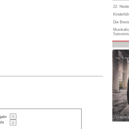
22. Niede
Kinderfüh
Die Best
Musikali
Saisonsta
jahr
ahr