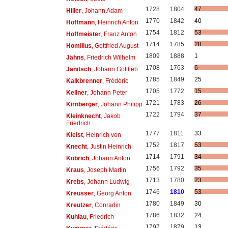
1728
1804
47
Hiller
, Johann Adam
1770
1842
40
Hoffmann
, Heinrich Anton
1754
1812
53
Hoffmeister
, Franz Anton
1714
1785
28
Homilius
, Gottfried August
1809
1888
1
Jähns
, Friedrich Wilhelm
1708
1763
6
Janitsch
, Johann Gottlieb
1785
1849
25
Kalkbrenner
, Frédéric
1705
1772
15
Kellner
, Johann Peter
1721
1783
26
Kirnberger
, Johann Philipp
1722
1794
37
Kleinknecht
, Jakob
Friedrich
1777
1811
33
Kleist
, Heinrich von
1752
1817
53
Knecht
, Justin Heinrich
1714
1791
34
Kobrich
, Johann Anton
1756
1792
35
Kraus
, Joseph Martin
1713
1780
23
Krebs
, Johann Ludwig
1746
1810
53
Kreusser
, Georg Anton
1780
1849
30
Kreutzer
, Conradin
1786
1832
24
Kuhlau
, Friedrich
1797
1879
13