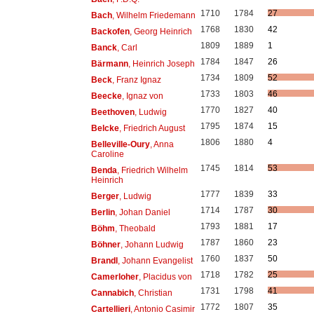
1710
1784
27
Bach
, Wilhelm Friedemann
1768
1830
42
Backofen
, Georg Heinrich
1809
1889
1
Banck
, Carl
1784
1847
26
Bärmann
, Heinrich Joseph
1734
1809
52
Beck
, Franz Ignaz
1733
1803
46
Beecke
, Ignaz von
1770
1827
40
Beethoven
, Ludwig
1795
1874
15
Belcke
, Friedrich August
1806
1880
4
Belleville-Oury
, Anna
Caroline
1745
1814
53
Benda
, Friedrich Wilhelm
Heinrich
1777
1839
33
Berger
, Ludwig
1714
1787
30
Berlin
, Johan Daniel
1793
1881
17
Böhm
, Theobald
1787
1860
23
Böhner
, Johann Ludwig
1760
1837
50
Brandl
, Johann Evangelist
1718
1782
25
Camerloher
, Placidus von
1731
1798
41
Cannabich
, Christian
1772
1807
35
Cartellieri
, Antonio Casimir