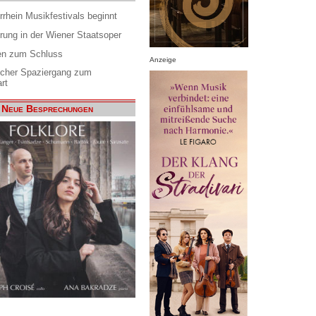
rrhein Musikfestivals beginnt
rung in der Wiener Staatsoper
en zum Schluss
Anzeige
scher Spaziergang zum
rt
Neue Besprechungen