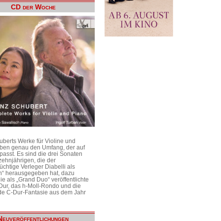
CD der Woche
uberts Werke für Violine und
aben genau den Umfang, der auf
passt. Es sind die drei Sonaten
ehnjährigen, die der
üchtige Verleger Diabelli als
n“ herausgegeben hat, dazu
e als „Grand Duo“ veröffentlichte
Dur, das h-Moll-Rondo und die
e C-Dur-Fantasie aus dem Jahr
Neuveröffentlichungen