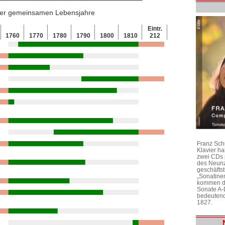
 der gemeinsamen Lebensjahre
Eintr.
1760
1770
1780
1790
1800
1810
212
Franz Sch
Klavier h
zwei CDs 
des Neunz
geschäftst
„Sonatine
kommen di
Sonate A-
bedeutend
1827.