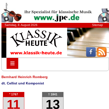
Anzeige
Samstag, 8. August 2026
Sitemap
≡
≡
Bernhard Heinrich Romberg
dt. Cellist und Komponist
* 1767
† 1841
11
13