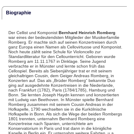
Biographie
Der Cellist und Komponist
Bernhard Heinrich Romberg
war eines der bedeutendsten Mitglieder der Musikerfamilie
Romberg. Er machte sich auf seinen Konzertreisen durch
ganz Europa einen Namen als Cellovirtuose und Komponist.
Noch heute zählt seine Schule für Violoncello zur
Standardliteratur für den Cellounterricht. Geboren wurde
Romberg am 11.11.1767 in Dinklage. Seine Jugend
verbrachte er in Münster und lernte schon früh das
Cellospiel. Bereits als Siebenjähriger trat er mit seinem
gleichaltrigen Cousin, dem Geiger Andreas Romberg, in
Konzerten auf. Das als „Brüder Romberg“ bekannte Duo
ging auf ausgedehnte Konzertreisen in die Niederlande,
nach Frankfurt (1782), Paris (1784/1785), Hamburg und
Bonn. Sie lernten Joseph Haydn kennen und konzertierten
mit Ludwig van Beethoven. In Münster spielte Bernhard
Romberg zusammen mit seinem Cousin Andreas in der
Hofkapelle, 1790 wechselten sie in die Kurkölnische
Hofkapelle in Bonn. Als sich die Wege der beiden Rombergs
1801 trennten, unternahm Bernhard Romberg eine
Konzertreise nach Spanien, unterrichtete am
Konservatorium in Paris und trat dann in die königliche
Kapelle in Berlin ein. Er unternahm weitere Fahrten, u.a.