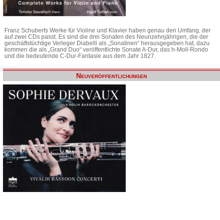
Franz Schuberts Werke für Violine und Klavier haben genau den Umfang, der
auf zwei CDs passt. Es sind die drei Sonaten des Neunzehnjährigen, die der
geschäftstüchtige Verleger Diabelli als „Sonatinen“ herausgegeben hat, dazu
kommen die als „Grand Duo“ veröffentlichte Sonate A-Dur, das h-Moll-Rondo
und die bedeutende C-Dur-Fantasie aus dem Jahr 1827.
Neuveröffentlichungen