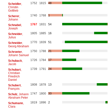
1752
1815
48
Scheidler
,
Christin
Gottlieb
1740
1768
1
Scherer
,
Johann
1767
1831
54
Schnabel
,
Joseph
1805
1885
16
Schneider
,
Julius
1770
1839
51
Schneider
,
Georg Abraham
1750
1788
21
Schroeter
,
Johann Samuel
1726
1784
17
Schuback
,
Jacob
1739
1791
24
Schubart
,
Christian
Friedrich
Daniel
1808
1878
13
Schubert
,
François
1747
1800
33
Schulz
, Johann
Abraham Peter
1819
1896
2
Schumann
,
Clara