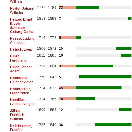
William
1727
1789
22
Hertel
, Johann
Wilhelm
1818
1893
3
Herzog Ernst
II. von
Sachsen-
Coburg-Gotha
,
1716
1772
5
Hesse
, Ludwig
Christian
1806
1872
15
Hetsch
, Louis
1811
1885
10
Hiller
,
Ferdinand
1728
1804
37
Hiller
, Johann
Adam
1770
1842
51
Hoffmann
,
Heinrich Anton
1754
1812
45
Hoffmeister
,
Franz Anton
1714
1785
18
Homilius
,
Gottfried August
1809
1888
12
Jähns
,
Friedrich
Wilhelm
1785
1849
36
Kalkbrenner
,
Frédéric