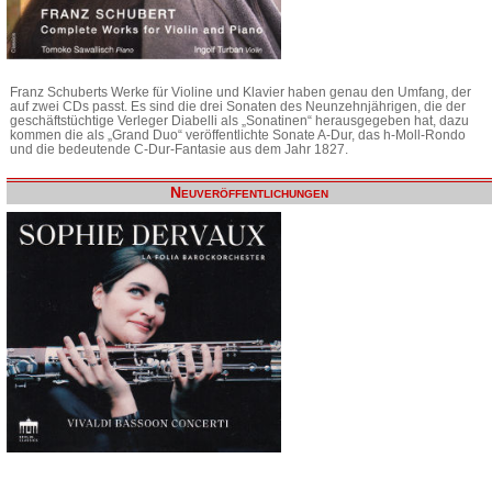
Franz Schuberts Werke für Violine und Klavier haben genau den Umfang, der
auf zwei CDs passt. Es sind die drei Sonaten des Neunzehnjährigen, die der
geschäftstüchtige Verleger Diabelli als „Sonatinen“ herausgegeben hat, dazu
kommen die als „Grand Duo“ veröffentlichte Sonate A-Dur, das h-Moll-Rondo
und die bedeutende C-Dur-Fantasie aus dem Jahr 1827.
Neuveröffentlichungen