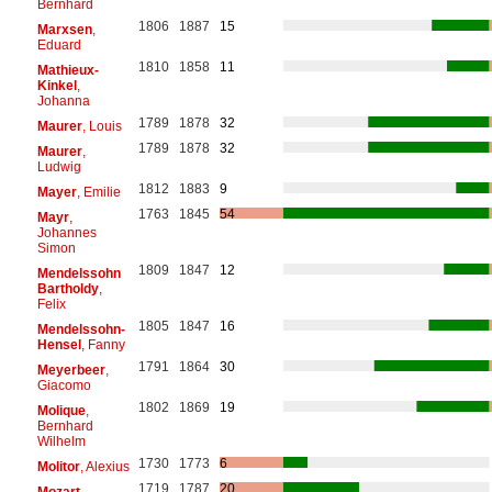
Bernhard
1806
1887
15
Marxsen
,
Eduard
1810
1858
11
Mathieux-
Kinkel
,
Johanna
1789
1878
32
Maurer
, Louis
1789
1878
32
Maurer
,
Ludwig
1812
1883
9
Mayer
, Emilie
1763
1845
54
Mayr
,
Johannes
Simon
1809
1847
12
Mendelssohn
Bartholdy
,
Felix
1805
1847
16
Mendelssohn-
Hensel
, Fanny
1791
1864
30
Meyerbeer
,
Giacomo
1802
1869
19
Molique
,
Bernhard
Wilhelm
1730
1773
6
Molitor
, Alexius
1719
1787
20
Mozart
,