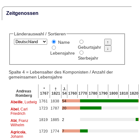
Zeitgenossen
Länderauswahl / Sortieren
Name
Geburtsjahr
Lebensjahre
Sterbejahr
Spalte 4 = Lebensalter des Komponisten / Anzahl der
gemeinsamen Lebensjahre
*
†
J.
Andreas
1767
1821
54
1760
1770
1780
1790
1800
1810
1820
Romberg
1761
1838
54
Abeille
, Ludwig
1723
1787
20
Abel
, Carl
Friedrich
1819
1885
2
Abt
, Franz
Wilhelm
1720
1774
7
Agricola
,
Johann