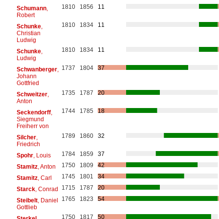
1810
1856
11
Schumann
,
Robert
1810
1834
11
Schunke
,
Christian
Ludwig
1810
1834
11
Schunke
,
Ludwig
1737
1804
37
Schwanberger
,
Johann
Gottfried
1735
1787
20
Schweitzer
,
Anton
1744
1785
18
Seckendorff
,
Siegmund
Freiherr von
1789
1860
32
Silcher
,
Friedrich
1784
1859
37
Spohr
, Louis
1750
1809
42
Stamitz
, Anton
1745
1801
34
Stamitz
, Carl
1715
1787
20
Starck
, Conrad
1765
1823
54
Steibelt
, Daniel
Gottlieb
1750
1817
50
Sterkel
,