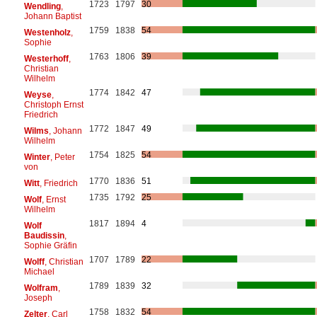
1723
1797
30
Wendling
,
Johann Baptist
1759
1838
54
Westenholz
,
Sophie
1763
1806
39
Westerhoff
,
Christian
Wilhelm
1774
1842
47
Weyse
,
Christoph Ernst
Friedrich
1772
1847
49
Wilms
, Johann
Wilhelm
1754
1825
54
Winter
, Peter
von
1770
1836
51
Witt
, Friedrich
1735
1792
25
Wolf
, Ernst
Wilhelm
1817
1894
4
Wolf
Baudissin
,
Sophie Gräfin
1707
1789
22
Wolff
, Christian
Michael
1789
1839
32
Wolfram
,
Joseph
1758
1832
54
Zelter
, Carl