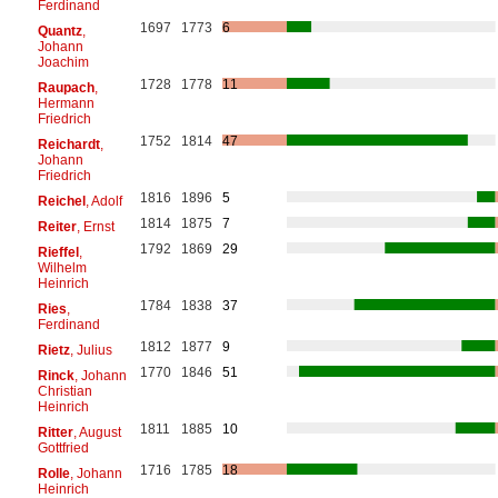
Ferdinand
1697
1773
6
Quantz
,
Johann
Joachim
1728
1778
11
Raupach
,
Hermann
Friedrich
1752
1814
47
Reichardt
,
Johann
Friedrich
1816
1896
5
Reichel
, Adolf
1814
1875
7
Reiter
, Ernst
1792
1869
29
Rieffel
,
Wilhelm
Heinrich
1784
1838
37
Ries
,
Ferdinand
1812
1877
9
Rietz
, Julius
1770
1846
51
Rinck
, Johann
Christian
Heinrich
1811
1885
10
Ritter
, August
Gottfried
1716
1785
18
Rolle
, Johann
Heinrich