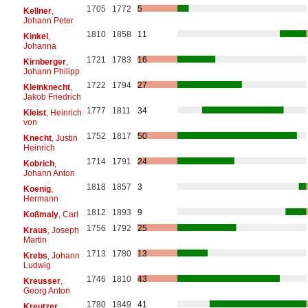
1705
1772
5
Kellner
,
Johann Peter
1810
1858
11
Kinkel
,
Johanna
1721
1783
16
Kirnberger
,
Johann Philipp
1722
1794
27
Kleinknecht
,
Jakob Friedrich
1777
1811
34
Kleist
, Heinrich
von
1752
1817
50
Knecht
, Justin
Heinrich
1714
1791
24
Kobrich
,
Johann Anton
1818
1857
3
Koenig
,
Hermann
1812
1893
9
Koßmaly
, Carl
1756
1792
25
Kraus
, Joseph
Martin
1713
1780
13
Krebs
, Johann
Ludwig
1746
1810
43
Kreusser
,
Georg Anton
1780
1849
41
Kreutzer
,