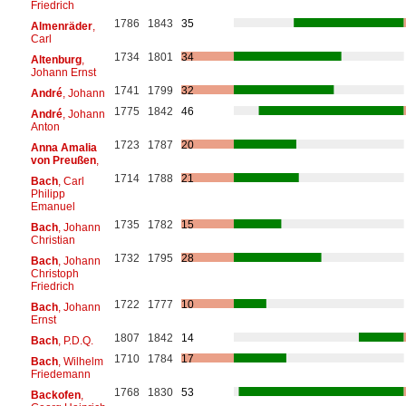
Friedrich
1786
1843
35
Almenräder
,
Carl
1734
1801
34
Altenburg
,
Johann Ernst
1741
1799
32
André
, Johann
1775
1842
46
André
, Johann
Anton
1723
1787
20
Anna Amalia
von Preußen
,
1714
1788
21
Bach
, Carl
Philipp
Emanuel
1735
1782
15
Bach
, Johann
Christian
1732
1795
28
Bach
, Johann
Christoph
Friedrich
1722
1777
10
Bach
, Johann
Ernst
1807
1842
14
Bach
, P.D.Q.
1710
1784
17
Bach
, Wilhelm
Friedemann
1768
1830
53
Backofen
,