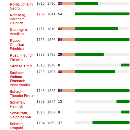
1710
1790
23
Röllig
, Johann
Georg
1767
1841
54
Romberg
,
Bernhard
Heinrich
1757
1810
43
Rosengart
,
Aemilian
1753
1826
54
Ruppe
,
Christian
Friedrich
1739
1796
29
Rust
, Friedrich
Wilhelm
1813
1870
8
Sachse
, Ernst
1739
1807
40
Sachsen-
Weimar-
Eisenach
,
Anna Amalia
1748
1823
54
Schacht
,
Theodor Frhr. v.
1808
1874
13
Schäffer
,
Heinrich
1813
1887
8
Schauroth
,
Delphine von
1784
1862
37
Schefer
,
Leopold