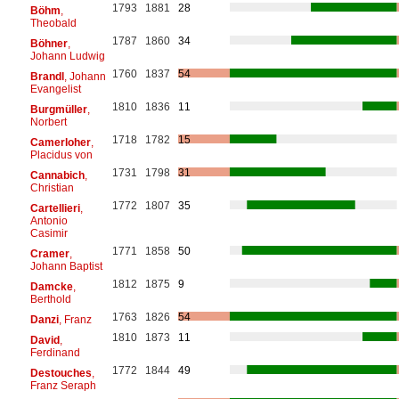
1793
1881
28
Böhm
,
Theobald
1787
1860
34
Böhner
,
Johann Ludwig
1760
1837
54
Brandl
, Johann
Evangelist
1810
1836
11
Burgmüller
,
Norbert
1718
1782
15
Camerloher
,
Placidus von
1731
1798
31
Cannabich
,
Christian
1772
1807
35
Cartellieri
,
Antonio
Casimir
1771
1858
50
Cramer
,
Johann Baptist
1812
1875
9
Damcke
,
Berthold
1763
1826
54
Danzi
, Franz
1810
1873
11
David
,
Ferdinand
1772
1844
49
Destouches
,
Franz Seraph