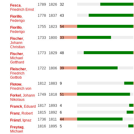
1789
1826
32
Fesca
,
Friedrich Ernst
1778
1837
43
Fiorillo
,
Federigo
1755
1823
54
Fiorillo
,
Federigo
1733
1800
33
Fischer
,
Johann
Christian
1773
1829
48
Fischer
,
Michael
Gotthard
1722
1806
39
Fleischer
,
Friedrich
Gottlob
1812
1883
9
Flotow
,
Friedrich von
1749
1818
51
Forkel
, Johann
Nikolaus
1817
1893
4
Franck
, Eduard
1815
1892
6
Franz
, Robert
1736
1811
44
Fränzl
, Ignaz
1816
1895
5
Freytag
,
Michael