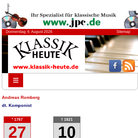
Anzeige
Donnerstag, 6. August 2026
Sitemap
≡
≡
Andreas Romberg
dt. Komponist
* 1767
† 1821
27
10