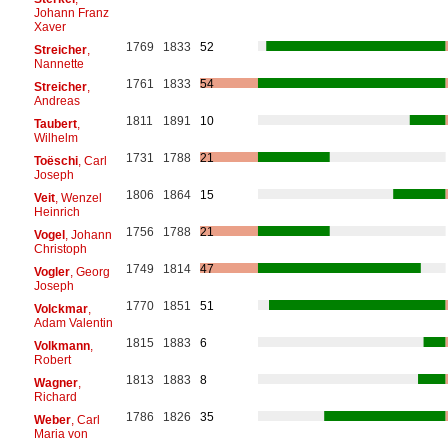
Johann Franz
Xaver
1769
1833
52
Streicher
,
Nannette
1761
1833
54
Streicher
,
Andreas
1811
1891
10
Taubert
,
Wilhelm
1731
1788
21
Toëschi
, Carl
Joseph
1806
1864
15
Veit
, Wenzel
Heinrich
1756
1788
21
Vogel
, Johann
Christoph
1749
1814
47
Vogler
, Georg
Joseph
1770
1851
51
Volckmar
,
Adam Valentin
1815
1883
6
Volkmann
,
Robert
1813
1883
8
Wagner
,
Richard
1786
1826
35
Weber
, Carl
Maria von