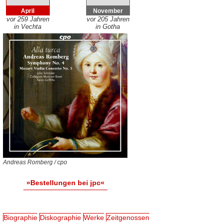
April
November
vor 259 Jahren
vor 205 Jahren
in Vechta
in Gotha
Andreas Romberg / cpo
»Bestellungen bei jpc«
Biographie
Diskographie
Werke
Zeitgenossen