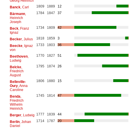
Georg Heinrich
1809
1889
12
Banck
, Carl
1784
1847
37
Bärmann
,
Heinrich
Joseph
1734
1809
42
Beck
, Franz
Ignaz
1818
1859
3
Becker
, Julius
1733
1803
36
Beecke
, Ignaz
von
1770
1827
51
Beethoven
,
Ludwig
1795
1874
26
Belcke
,
Friedrich
August
1806
1880
15
Belleville-
Oury
, Anna
Caroline
1745
1814
47
Benda
,
Friedrich
Wilhelm
Heinrich
1777
1839
44
Berger
, Ludwig
1714
1787
20
Berlin
, Johan
Daniel