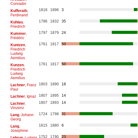
Conradin
1818
1896
3
Kufferath
,
Ferdinand
1786
1832
35
Kuhlau
,
Friedrich
1797
1879
24
Kummer
,
Frédéric
1761
1817
50
Kuntzen
,
Friedrich
Ludwig
Aemilius
1761
1817
50
Kunzen
,
Friedrich
Ludwig
Aemilius
1803
1890
18
Lachner
, Franz
Paul
1807
1895
14
Lachner
, Ignaz
1807
1893
14
Lachner
,
Vinzenz
1724
1798
31
Lang
, Johann
Georg
1815
1880
6
Lang
,
Josephine
1752
1790
23
Lebrun
, Ludwig