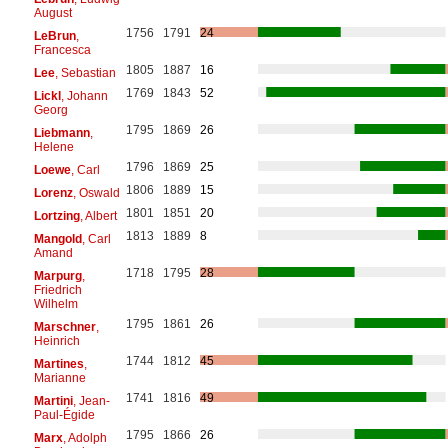
August
1756
1791
24
LeBrun
,
Francesca
1805
1887
16
Lee
, Sebastian
1769
1843
52
Lickl
, Johann
Georg
1795
1869
26
Liebmann
,
Helene
1796
1869
25
Loewe
, Carl
1806
1889
15
Lorenz
, Oswald
1801
1851
20
Lortzing
, Albert
1813
1889
8
Mangold
, Carl
Amand
1718
1795
28
Marpurg
,
Friedrich
Wilhelm
1795
1861
26
Marschner
,
Heinrich
1744
1812
45
Martines
,
Marianne
1741
1816
49
Martini
, Jean-
Paul-Égide
1795
1866
26
Marx
, Adolph