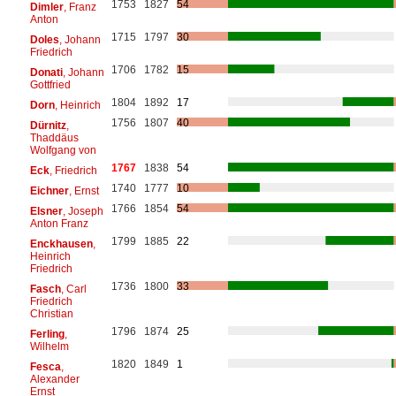
1753
1827
54
Dimler
, Franz
Anton
1715
1797
30
Doles
, Johann
Friedrich
1706
1782
15
Donati
, Johann
Gottfried
1804
1892
17
Dorn
, Heinrich
1756
1807
40
Dürnitz
,
Thaddäus
Wolfgang von
1767
1838
54
Eck
, Friedrich
1740
1777
10
Eichner
, Ernst
1766
1854
54
Elsner
, Joseph
Anton Franz
1799
1885
22
Enckhausen
,
Heinrich
Friedrich
1736
1800
33
Fasch
, Carl
Friedrich
Christian
1796
1874
25
Ferling
,
Wilhelm
1820
1849
1
Fesca
,
Alexander
Ernst