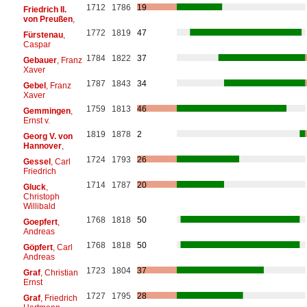
1712
1786
19
Friedrich II.
von Preußen
,
1772
1819
47
Fürstenau
,
Caspar
1784
1822
37
Gebauer
, Franz
Xaver
1787
1843
34
Gebel
, Franz
Xaver
1759
1813
46
Gemmingen
,
Ernst v.
1819
1878
2
Georg V. von
Hannover
,
1724
1793
26
Gessel
, Carl
Friedrich
1714
1787
20
Gluck
,
Christoph
Willibald
1768
1818
50
Goepfert
,
Andreas
1768
1818
50
Göpfert
, Carl
Andreas
1723
1804
37
Graf
, Christian
Ernst
1727
1795
28
Graf
, Friedrich