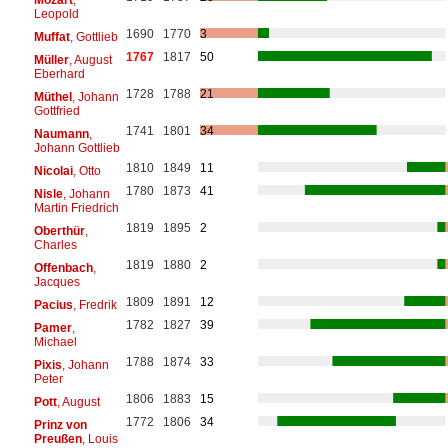
Leopold
1690
1770
3
Muffat
, Gottlieb
1767
1817
50
Müller
, August
Eberhard
1728
1788
21
Müthel
, Johann
Gottfried
1741
1801
34
Naumann
,
Johann Gottlieb
1810
1849
11
Nicolai
, Otto
1780
1873
41
Nisle
, Johann
Martin Friedrich
1819
1895
2
Oberthür
,
Charles
1819
1880
2
Offenbach
,
Jacques
1809
1891
12
Pacius
, Fredrik
1782
1827
39
Pamer
,
Michael
1788
1874
33
Pixis
, Johann
Peter
1806
1883
15
Pott
, August
1772
1806
34
Prinz von
Preußen
, Louis