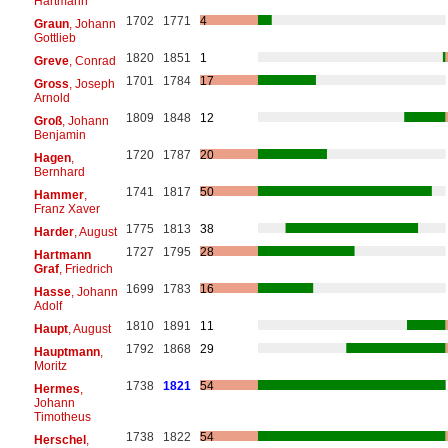
Hartmann
1702
1771
4
Graun
, Johann
Gottlieb
1820
1851
1
Greve
, Conrad
1701
1784
17
Gross
, Joseph
Arnold
1809
1848
12
Groß
, Johann
Benjamin
1720
1787
20
Hagen
,
Bernhard
1741
1817
50
Hammer
,
Franz Xaver
1775
1813
38
Harder
, August
1727
1795
28
Hartmann
Graf
, Friedrich
1699
1783
16
Hasse
, Johann
Adolf
1810
1891
11
Haupt
, August
1792
1868
29
Hauptmann
,
Moritz
1738
1821
54
Hermes
,
Johann
Timotheus
1738
1822
54
Herschel
,