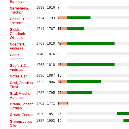
Hannover
,
1839
1916
7
Gernsheim
,
Friedrich
1724
1793
23
Gessel
, Carl
Friedrich
1714
1787
17
Gluck
,
Christoph
Willibald
1768
1818
48
Goepfert
,
Andreas
1840
1876
6
Goetz
,
Hermann
1768
1818
48
Göpfert
, Carl
Andreas
1836
1887
10
Götze
, Carl
1723
1804
34
Graf
, Christian
Ernst
1727
1795
25
Graf
, Friedrich
Hartmann
1702
1771
1
Graun
, Johann
Gottlieb
1820
1851
26
Greve
, Conrad
1827
1903
19
Grimm
, Julius
Otto