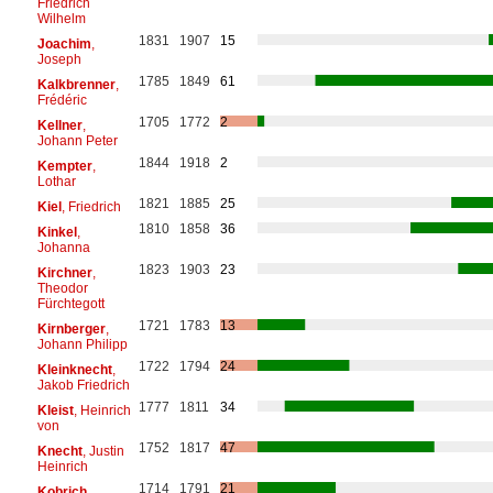
Friedrich
Wilhelm
1831
1907
15
Joachim
,
Joseph
1785
1849
61
Kalkbrenner
,
Frédéric
1705
1772
2
Kellner
,
Johann Peter
1844
1918
2
Kempter
,
Lothar
1821
1885
25
Kiel
, Friedrich
1810
1858
36
Kinkel
,
Johanna
1823
1903
23
Kirchner
,
Theodor
Fürchtegott
1721
1783
13
Kirnberger
,
Johann Philipp
1722
1794
24
Kleinknecht
,
Jakob Friedrich
1777
1811
34
Kleist
, Heinrich
von
1752
1817
47
Knecht
, Justin
Heinrich
1714
1791
21
Kobrich
,