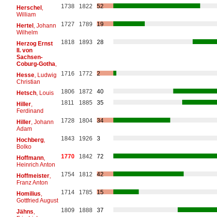
1738
1822
52
Herschel
,
William
1727
1789
19
Hertel
, Johann
Wilhelm
1818
1893
28
Herzog Ernst
II. von
Sachsen-
Coburg-Gotha
,
1716
1772
2
Hesse
, Ludwig
Christian
1806
1872
40
Hetsch
, Louis
1811
1885
35
Hiller
,
Ferdinand
1728
1804
34
Hiller
, Johann
Adam
1843
1926
3
Hochberg
,
Bolko
1770
1842
72
Hoffmann
,
Heinrich Anton
1754
1812
42
Hoffmeister
,
Franz Anton
1714
1785
15
Homilius
,
Gottfried August
1809
1888
37
Jähns
,