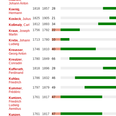
Johann Anton
1818
1857
28
Koenig
,
Hermann
1825
1905
21
Kosleck
, Julius
1812
1893
34
Koßmaly
, Carl
1756
1792
22
Kraus
, Joseph
Martin
1713
1780
10
Krebs
, Johann
Ludwig
1746
1810
40
Kreusser
,
Georg Anton
1780
1849
66
Kreutzer
,
Conradin
1818
1896
28
Kufferath
,
Ferdinand
1786
1832
46
Kuhlau
,
Friedrich
1797
1879
49
Kummer
,
Frédéric
1761
1817
47
Kuntzen
,
Friedrich
Ludwig
Aemilius
1761
1817
47
Kunzen
,