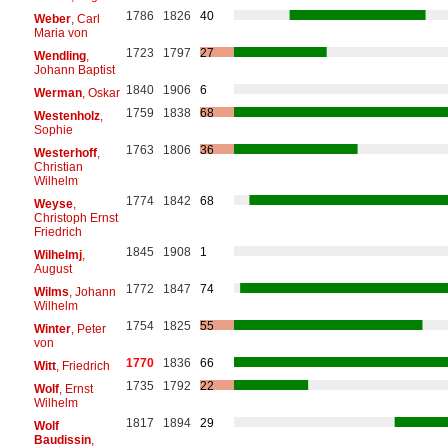
1786
1826
40
Weber
, Carl
Maria von
1723
1797
27
Wendling
,
Johann Baptist
1840
1906
6
Werman
, Oskar
1759
1838
68
Westenholz
,
Sophie
1763
1806
36
Westerhoff
,
Christian
Wilhelm
1774
1842
68
Weyse
,
Christoph Ernst
Friedrich
1845
1908
1
Wilhelmj
,
August
1772
1847
74
Wilms
, Johann
Wilhelm
1754
1825
55
Winter
, Peter
von
1770
1836
66
Witt
, Friedrich
1735
1792
22
Wolf
, Ernst
Wilhelm
1817
1894
29
Wolf
Baudissin
,