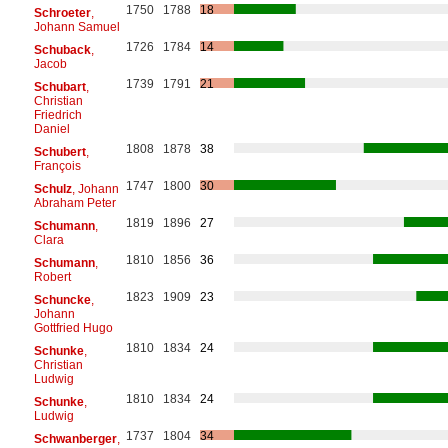
1750
1788
18
Schroeter
,
Johann Samuel
1726
1784
14
Schuback
,
Jacob
1739
1791
21
Schubart
,
Christian
Friedrich
Daniel
1808
1878
38
Schubert
,
François
1747
1800
30
Schulz
, Johann
Abraham Peter
1819
1896
27
Schumann
,
Clara
1810
1856
36
Schumann
,
Robert
1823
1909
23
Schuncke
,
Johann
Gottfried Hugo
1810
1834
24
Schunke
,
Christian
Ludwig
1810
1834
24
Schunke
,
Ludwig
1737
1804
34
Schwanberger
,