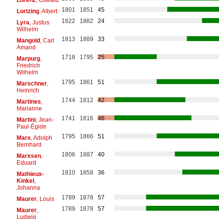
1801
1851
45
Lortzing
, Albert
1822
1882
24
Lyra
, Justus
Wilhelm
1813
1889
33
Mangold
, Carl
Amand
1718
1795
25
Marpurg
,
Friedrich
Wilhelm
1795
1861
51
Marschner
,
Heinrich
1744
1812
42
Martines
,
Marianne
1741
1816
46
Martini
, Jean-
Paul-Égide
1795
1866
51
Marx
, Adolph
Bernhard
1806
1887
40
Marxsen
,
Eduard
1810
1858
36
Mathieux-
Kinkel
,
Johanna
1789
1878
57
Maurer
, Louis
1789
1878
57
Maurer
,
Ludwig