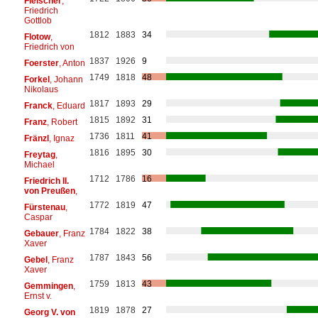
Fleischer
,
Friedrich
Gottlob
1812
1883
34
Flotow
,
Friedrich von
1837
1926
9
Foerster
, Anton
1749
1818
48
Forkel
, Johann
Nikolaus
1817
1893
29
Franck
, Eduard
1815
1892
31
Franz
, Robert
1736
1811
41
Fränzl
, Ignaz
1816
1895
30
Freytag
,
Michael
1712
1786
16
Friedrich II.
von Preußen
,
1772
1819
47
Fürstenau
,
Caspar
1784
1822
38
Gebauer
, Franz
Xaver
1787
1843
56
Gebel
, Franz
Xaver
1759
1813
43
Gemmingen
,
Ernst v.
1819
1878
27
Georg V. von