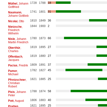
1728
1788
18
Müthel
, Johann
Gottfried
1741
1801
31
Naumann
,
Johann Gottlieb
1810
1849
36
Nicolai
, Otto
1844
1900
2
Nietzsche
,
Friedrich
Wilhelm
1780
1873
66
Nisle
, Johann
Martin Friedrich
1819
1895
27
Oberthür
,
Charles
1819
1880
27
Offenbach
,
Jacques
1809
1891
37
Pacius
, Fredrik
1782
1827
45
Pamer
,
Michael
1821
1885
25
Pfretzschner
,
Christian
Robert
1788
1874
58
Pixis
, Johann
Peter
1806
1883
40
Pott
, August
1821
1895
25
Pratten
,