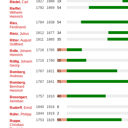
1827
1888
19
Riedel
, Carl
1792
1869
54
Rieffel
,
Wilhelm
Heinrich
1784
1838
54
Ries
,
Ferdinand
1812
1877
34
Rietz
, Julius
1811
1885
35
Ritter
, August
Gottfried
1716
1785
15
Rolle
, Johann
Heinrich
1710
1790
20
Röllig
, Johann
Georg
1767
1821
51
Romberg
,
Andreas
1767
1841
71
Romberg
,
Bernhard
Heinrich
1757
1810
40
Rosengart
,
Aemilian
1840
1916
6
Rudorff
, Ernst
1844
1919
2
Rüfer
, Philipp
1753
1826
56
Ruppe
,
Christian