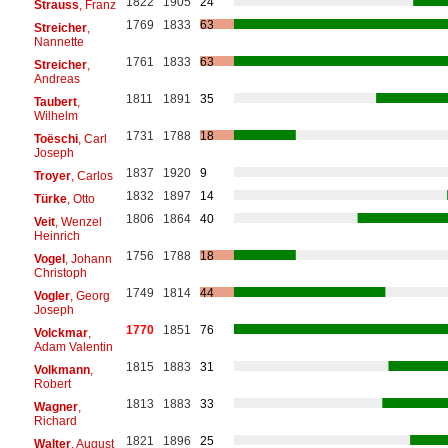
1822
1905
24
Strauss
, Franz
1769
1833
63
Streicher
,
Nannette
1761
1833
63
Streicher
,
Andreas
1811
1891
35
Taubert
,
Wilhelm
1731
1788
18
Toëschi
, Carl
Joseph
1837
1920
9
Troyer
, Carlos
1832
1897
14
Türke
, Otto
1806
1864
40
Veit
, Wenzel
Heinrich
1756
1788
18
Vogel
, Johann
Christoph
1749
1814
44
Vogler
, Georg
Joseph
1770
1851
76
Volckmar
,
Adam Valentin
1815
1883
31
Volkmann
,
Robert
1813
1883
33
Wagner
,
Richard
1821
1896
25
Walter
, August