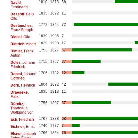
1810
1873
36
David
,
Ferdinand
1835
1892
11
Dessoff
, Felix
Otto
1772
1844
72
Destouches
,
Franz Seraph
1839
1905
7
Dienel
, Otto
1829
1908
17
Dietrich
, Albert
1753
1827
57
Dimler
, Franz
Anton
1715
1797
27
Doles
, Johann
Friedrich
1706
1782
12
Donati
, Johann
Gottfried
1804
1892
42
Dorn
, Heinrich
1835
1913
11
Draeseke
,
Felix
1756
1807
37
Dürnitz
,
Thaddäus
Wolfgang von
1767
1838
68
Eck
, Friedrich
1740
1777
7
Eichner
, Ernst
1766
1854
76
Elsner
, Joseph
Anton Franz