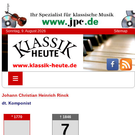
Anzeige
Sonntag, 9. August 2026
Sitemap
≡
≡
Johann Christian Heinrich Rinck
dt. Komponist
* 1770
† 1846
7