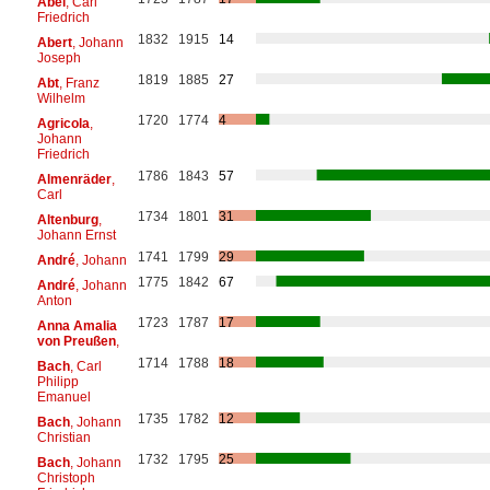
Abel
, Carl
Friedrich
1832
1915
14
Abert
, Johann
Joseph
1819
1885
27
Abt
, Franz
Wilhelm
1720
1774
4
Agricola
,
Johann
Friedrich
1786
1843
57
Almenräder
,
Carl
1734
1801
31
Altenburg
,
Johann Ernst
1741
1799
29
André
, Johann
1775
1842
67
André
, Johann
Anton
1723
1787
17
Anna Amalia
von Preußen
,
1714
1788
18
Bach
, Carl
Philipp
Emanuel
1735
1782
12
Bach
, Johann
Christian
1732
1795
25
Bach
, Johann
Christoph