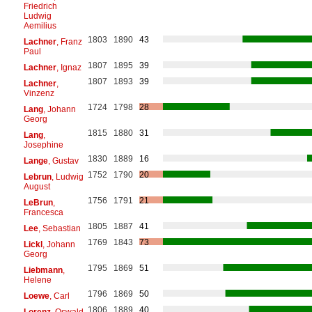
Friedrich
Ludwig
Aemilius
1803
1890
43
Lachner
, Franz
Paul
1807
1895
39
Lachner
, Ignaz
1807
1893
39
Lachner
,
Vinzenz
1724
1798
28
Lang
, Johann
Georg
1815
1880
31
Lang
,
Josephine
1830
1889
16
Lange
, Gustav
1752
1790
20
Lebrun
, Ludwig
August
1756
1791
21
LeBrun
,
Francesca
1805
1887
41
Lee
, Sebastian
1769
1843
73
Lickl
, Johann
Georg
1795
1869
51
Liebmann
,
Helene
1796
1869
50
Loewe
, Carl
1806
1889
40
Lorenz
, Oswald