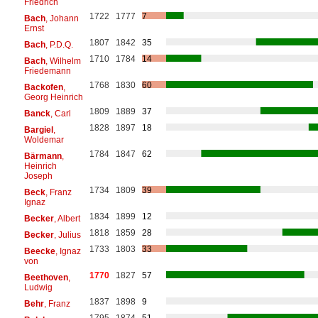
Friedrich
1722
1777
7
Bach
, Johann
Ernst
1807
1842
35
Bach
, P.D.Q.
1710
1784
14
Bach
, Wilhelm
Friedemann
1768
1830
60
Backofen
,
Georg Heinrich
1809
1889
37
Banck
, Carl
1828
1897
18
Bargiel
,
Woldemar
1784
1847
62
Bärmann
,
Heinrich
Joseph
1734
1809
39
Beck
, Franz
Ignaz
1834
1899
12
Becker
, Albert
1818
1859
28
Becker
, Julius
1733
1803
33
Beecke
, Ignaz
von
1770
1827
57
Beethoven
,
Ludwig
1837
1898
9
Behr
, Franz
1795
1874
51