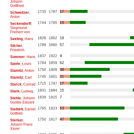
Johann
Gottfried
1735
1787
17
Schweitzer
,
Anton
1744
1785
15
Seckendorff
,
Siegmund
Freiherr von
1828
1862
18
Seeling
, Hans
1789
1860
57
Silcher
,
Friedrich
1837
1922
9
Sommer
, Hans
1784
1859
62
Spohr
, Louis
1750
1809
39
Stamitz
, Anton
1745
1801
31
Stamitz
, Carl
1715
1787
17
Starck
, Conrad
1831
1884
15
Stark
, Ludwig
1839
1915
7
Stehle
, Johann
Gustav Eduard
1765
1823
53
Steibelt
, Daniel
Gottlieb
1750
1817
47
Sterkel
,
Johann Franz
Xaver