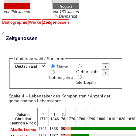
August
vor 256 Jahren
vor 180 Jahren
in Darmstadt
Diskographie
Werke
Zeitgenossen
Zeitgenossen
Länderauswahl / Sortieren
Name
Geburtsjahr
Lebensjahre
Sterbejahr
Spalte 4 = Lebensalter des Komponisten / Anzahl der
gemeinsamen Lebensjahre
Johann
*
†
J.
Christian
1770
1846
76
1770
1780
1790
1800
1810
1820
1830
Heinrich Rinck
1761
1838
68
Abeille
, Ludwig
1723
1787
17