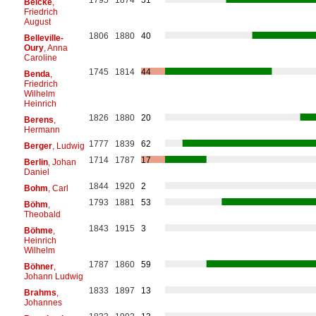
Belcke
,
Friedrich
August
1806
1880
40
Belleville-
Oury
, Anna
Caroline
1745
1814
44
Benda
,
Friedrich
Wilhelm
Heinrich
1826
1880
20
Berens
,
Hermann
1777
1839
62
Berger
, Ludwig
1714
1787
17
Berlin
, Johan
Daniel
1844
1920
2
Bohm
, Carl
1793
1881
53
Böhm
,
Theobald
1843
1915
3
Böhme
,
Heinrich
Wilhelm
1787
1860
59
Böhner
,
Johann Ludwig
1833
1897
13
Brahms
,
Johannes