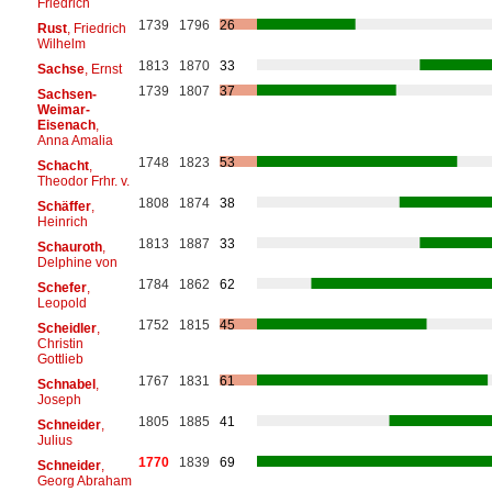
Friedrich
1739
1796
26
Rust
, Friedrich
Wilhelm
1813
1870
33
Sachse
, Ernst
1739
1807
37
Sachsen-
Weimar-
Eisenach
,
Anna Amalia
1748
1823
53
Schacht
,
Theodor Frhr. v.
1808
1874
38
Schäffer
,
Heinrich
1813
1887
33
Schauroth
,
Delphine von
1784
1862
62
Schefer
,
Leopold
1752
1815
45
Scheidler
,
Christin
Gottlieb
1767
1831
61
Schnabel
,
Joseph
1805
1885
41
Schneider
,
Julius
1770
1839
69
Schneider
,
Georg Abraham