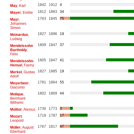
1842
1912
4
May
, Karl
1812
1883
34
Mayer
, Emilie
1763
1845
75
Mayr
,
Johannes
Simon
1827
1896
19
Meinardus
,
Ludwig
1809
1847
37
Mendelssohn
Bartholdy
,
Felix
1805
1847
41
Mendelssohn-
Hensel
, Fanny
1827
1885
19
Merkel
, Gustav
Adolf
1791
1864
55
Meyerbeer
,
Giacomo
1802
1869
44
Molique
,
Bernhard
Wilhelm
1730
1773
3
Molitor
, Alexius
1719
1787
17
Mozart
,
Leopold
1767
1817
47
Müller
, August
Eberhard