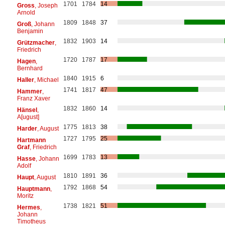
1701
1784
14
Gross
, Joseph
Arnold
1809
1848
37
Groß
, Johann
Benjamin
1832
1903
14
Grützmacher
,
Friedrich
1720
1787
17
Hagen
,
Bernhard
1840
1915
6
Haller
, Michael
1741
1817
47
Hammer
,
Franz Xaver
1832
1860
14
Hänsel
,
A[ugust]
1775
1813
38
Harder
, August
1727
1795
25
Hartmann
Graf
, Friedrich
1699
1783
13
Hasse
, Johann
Adolf
1810
1891
36
Haupt
, August
1792
1868
54
Hauptmann
,
Moritz
1738
1821
51
Hermes
,
Johann
Timotheus