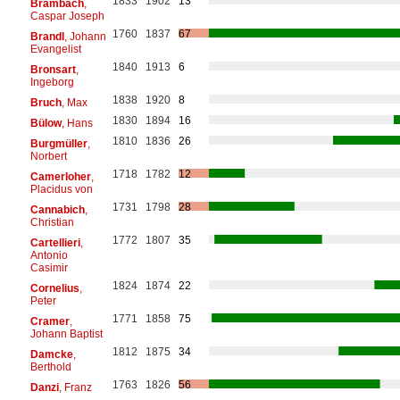
1833
1902
13
Brambach
,
Caspar Joseph
1760
1837
67
Brandl
, Johann
Evangelist
1840
1913
6
Bronsart
,
Ingeborg
1838
1920
8
Bruch
, Max
1830
1894
16
Bülow
, Hans
1810
1836
26
Burgmüller
,
Norbert
1718
1782
12
Camerloher
,
Placidus von
1731
1798
28
Cannabich
,
Christian
1772
1807
35
Cartellieri
,
Antonio
Casimir
1824
1874
22
Cornelius
,
Peter
1771
1858
75
Cramer
,
Johann Baptist
1812
1875
34
Damcke
,
Berthold
1763
1826
56
Danzi
, Franz