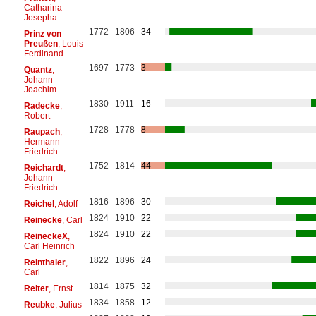
Catharina
Josepha
1772
1806
34
Prinz von
Preußen
, Louis
Ferdinand
1697
1773
3
Quantz
,
Johann
Joachim
1830
1911
16
Radecke
,
Robert
1728
1778
8
Raupach
,
Hermann
Friedrich
1752
1814
44
Reichardt
,
Johann
Friedrich
1816
1896
30
Reichel
, Adolf
1824
1910
22
Reinecke
, Carl
1824
1910
22
ReineckeX
,
Carl Heinrich
1822
1896
24
Reinthaler
,
Carl
1814
1875
32
Reiter
, Ernst
1834
1858
12
Reubke
, Julius