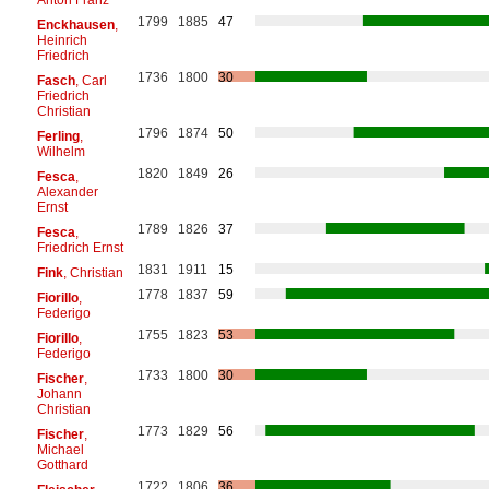
1799
1885
47
Enckhausen
,
Heinrich
Friedrich
1736
1800
30
Fasch
, Carl
Friedrich
Christian
1796
1874
50
Ferling
,
Wilhelm
1820
1849
26
Fesca
,
Alexander
Ernst
1789
1826
37
Fesca
,
Friedrich Ernst
1831
1911
15
Fink
, Christian
1778
1837
59
Fiorillo
,
Federigo
1755
1823
53
Fiorillo
,
Federigo
1733
1800
30
Fischer
,
Johann
Christian
1773
1829
56
Fischer
,
Michael
Gotthard
1722
1806
36