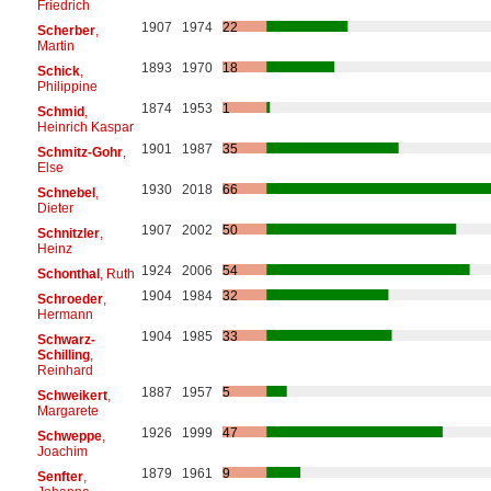
Friedrich
1907
1974
22
Scherber
,
Martin
1893
1970
18
Schick
,
Philippine
1874
1953
1
Schmid
,
Heinrich Kaspar
1901
1987
35
Schmitz-Gohr
,
Else
1930
2018
66
Schnebel
,
Dieter
1907
2002
50
Schnitzler
,
Heinz
1924
2006
54
Schonthal
, Ruth
1904
1984
32
Schroeder
,
Hermann
1904
1985
33
Schwarz-
Schilling
,
Reinhard
1887
1957
5
Schweikert
,
Margarete
1926
1999
47
Schweppe
,
Joachim
1879
1961
9
Senfter
,