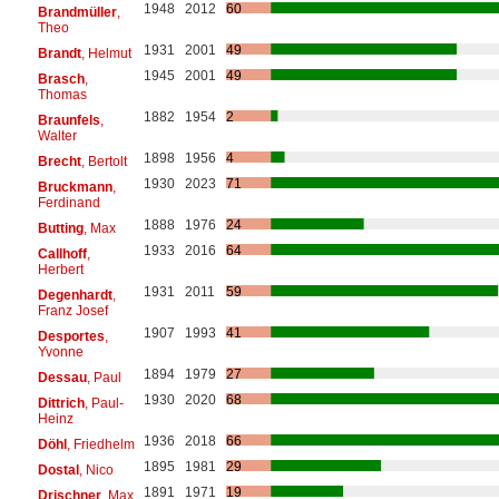
1948
2012
60
Brandmüller
,
Theo
1931
2001
49
Brandt
, Helmut
1945
2001
49
Brasch
,
Thomas
1882
1954
2
Braunfels
,
Walter
1898
1956
4
Brecht
, Bertolt
1930
2023
71
Bruckmann
,
Ferdinand
1888
1976
24
Butting
, Max
1933
2016
64
Callhoff
,
Herbert
1931
2011
59
Degenhardt
,
Franz Josef
1907
1993
41
Desportes
,
Yvonne
1894
1979
27
Dessau
, Paul
1930
2020
68
Dittrich
, Paul-
Heinz
1936
2018
66
Döhl
, Friedhelm
1895
1981
29
Dostal
, Nico
1891
1971
19
Drischner
, Max