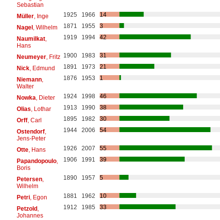
Sebastian
1925
1966
14
Müller
, Inge
1871
1955
3
Nagel
, Wilhelm
1919
1994
42
Naumilkat
,
Hans
1900
1983
31
Neumeyer
, Fritz
1891
1973
21
Nick
, Edmund
1876
1953
1
Niemann
,
Walter
1924
1998
46
Nowka
, Dieter
1913
1990
38
Olias
, Lothar
1895
1982
30
Orff
, Carl
1944
2006
54
Ostendorf
,
Jens-Peter
1926
2007
55
Otte
, Hans
1906
1991
39
Papandopoulo
,
Boris
1890
1957
5
Petersen
,
Wilhelm
1881
1962
10
Petri
, Egon
1912
1985
33
Petzold
,
Johannes