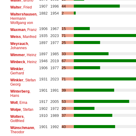
Walter
, Bruno
1907
1996
44
Walter
, Fried
1882
1954
2
Waltershausen
,
Hermann
Wolfgang von
1906
1967
15
Waxman
, Franz
1935
2023
71
Weiss
, Manfred
1897
1977
25
Weyrauch
,
Johannes
1897
1985
33
Wimmer
, Heinz
1946
2019
67
Winbeck
, Heinz
1906
1977
25
Winkler
,
Gerhard
1931
2023
71
Winkler
, Stefan
Georg
1901
1991
39
Winterberg
,
Hans
1917
2005
53
Woll
, Erna
1902
1972
20
Wolpe
, Stefan
1910
1989
37
Wolters
,
Gottfried
1901
1992
40
Wünschmann
,
Theodor