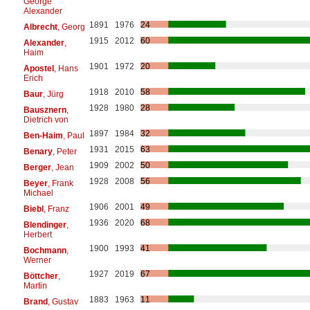
George
Alexander
1891
1976
24
Albrecht
, Georg
1915
2012
60
Alexander
,
Haim
1901
1972
20
Apostel
, Hans
Erich
1918
2010
58
Baur
, Jürg
1928
1980
28
Bausznern
,
Dietrich von
1897
1984
32
Ben-Haim
, Paul
1931
2015
63
Benary
, Peter
1909
2002
50
Berger
, Jean
1928
2008
56
Beyer
, Frank
Michael
1906
2001
49
Biebl
, Franz
1936
2020
68
Blendinger
,
Herbert
1900
1993
41
Bochmann
,
Werner
1927
2019
67
Böttcher
,
Martin
1883
1963
11
Brand
, Gustav