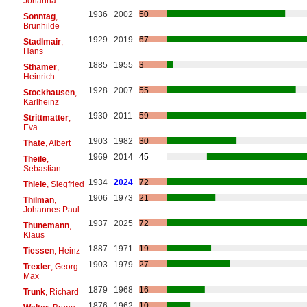
Johanna
1936
2002
50
Sonntag
,
Brunhilde
1929
2019
67
Stadlmair
,
Hans
1885
1955
3
Sthamer
,
Heinrich
1928
2007
55
Stockhausen
,
Karlheinz
1930
2011
59
Strittmatter
,
Eva
1903
1982
30
Thate
, Albert
1969
2014
45
Theile
,
Sebastian
1934
2024
72
Thiele
, Siegfried
1906
1973
21
Thilman
,
Johannes Paul
1937
2025
72
Thunemann
,
Klaus
1887
1971
19
Tiessen
, Heinz
1903
1979
27
Trexler
, Georg
Max
1879
1968
16
Trunk
, Richard
1876
1962
10