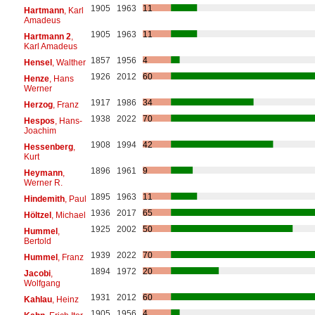
1905
1963
11
Hartmann
, Karl
Amadeus
1905
1963
11
Hartmann 2
,
Karl Amadeus
1857
1956
4
Hensel
, Walther
1926
2012
60
Henze
, Hans
Werner
1917
1986
34
Herzog
, Franz
1938
2022
70
Hespos
, Hans-
Joachim
1908
1994
42
Hessenberg
,
Kurt
1896
1961
9
Heymann
,
Werner R.
1895
1963
11
Hindemith
, Paul
1936
2017
65
Höltzel
, Michael
1925
2002
50
Hummel
,
Bertold
1939
2022
70
Hummel
, Franz
1894
1972
20
Jacobi
,
Wolfgang
1931
2012
60
Kahlau
, Heinz
1905
1956
4