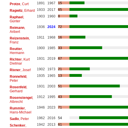
1891
1967
15
Protze
, Curt
1933
2017
65
Ragwitz
, Erhard
1903
1960
8
Raphael
,
Günter
1936
2024
72
Reimann
,
Aribert
1911
1968
16
Reizenstein
,
Franz
1900
1985
33
Reutter
,
Hermann
1931
2019
67
Richter
, Kurt
Dietmar
1902
1973
21
Rixner
, Josef
1935
1965
13
Ronnefeld
,
Peter
1931
2003
51
Rosenfeld
,
Gerhard
1912
1995
43
Rosenstengel
,
Albrecht
1946
2023
71
Rummler
,
Hans-Michael
1962
2016
54
Sadlo
, Peter
1942
2013
61
Schenker
,