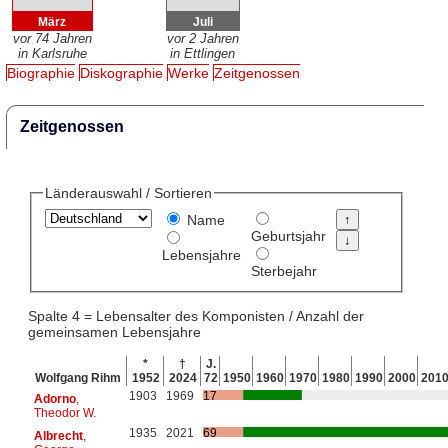
März
Juli
vor 74 Jahren
vor 2 Jahren
in Karlsruhe
in Ettlingen
Biographie
Diskographie
Werke
Zeitgenossen
Zeitgenossen
Länderauswahl / Sortieren
Name
Geburtsjahr
Lebensjahre
Sterbejahr
Spalte 4 = Lebensalter des Komponisten / Anzahl der
gemeinsamen Lebensjahre
*
†
J.
Wolfgang Rihm
1952
2024
72
1950
1960
1970
1980
1990
2000
201
1903
1969
17
Adorno
,
Theodor W.
1935
2021
69
Albrecht
,