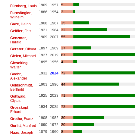
1909
1957
5
Fürnberg
, Louis
1886
1954
2
Furtwängler
,
Wilhelm
1908
1967
15
Gaze
, Heino
1921
1984
32
Geißler
, Fritz
1909
2007
55
Genzmer
,
Harald
1897
1969
17
Gerster
, Ottmar
1927
2019
67
Gielen
, Michael
1895
1956
4
Gieseking
,
Walter
1932
2024
72
Goehr
,
Alexander
1903
1996
44
Goldschmidt
,
Berthold
1925
2023
71
Gottwald
,
Clytus
1934
2025
72
Grosskopf
,
Erhard
1908
1982
30
Grothe
, Franz
1890
1972
20
Gurlitt
, Manfred
1879
1960
8
Haas
, Joseph