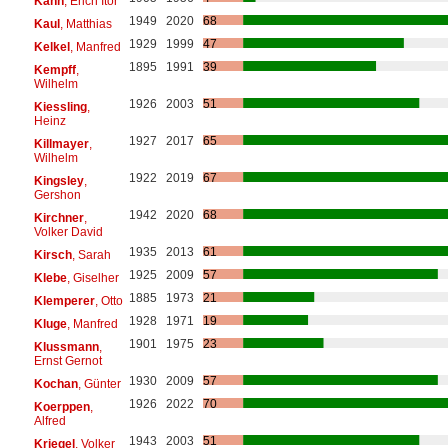
Kahn
, Erich Itor
1949
2020
68
Kaul
, Matthias
1929
1999
47
Kelkel
, Manfred
1895
1991
39
Kempff
,
Wilhelm
1926
2003
51
Kiessling
,
Heinz
1927
2017
65
Killmayer
,
Wilhelm
1922
2019
67
Kingsley
,
Gershon
1942
2020
68
Kirchner
,
Volker David
1935
2013
61
Kirsch
, Sarah
1925
2009
57
Klebe
, Giselher
1885
1973
21
Klemperer
, Otto
1928
1971
19
Kluge
, Manfred
1901
1975
23
Klussmann
,
Ernst Gernot
1930
2009
57
Kochan
, Günter
1926
2022
70
Koerppen
,
Alfred
1943
2003
51
Kriegel
, Volker