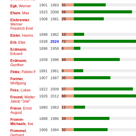
1901
1983
31
Egk
, Werner
1915
2008
56
Eham
, Max
1908
1981
29
Eisbrenner
,
Werner
Friedrich Emil
1898
1962
10
Eisler
, Hanns
1938
2024
72
Erb
, Elke
1896
1958
6
Erdmann
,
Eduard
1939
1996
44
Erdmann
,
Gunther
1891
1961
9
Finke
, Fidelio F.
1907
1987
35
Fortner
,
Wolfgang
1922
2009
57
Foss
, Lukas
1926
2012
60
Freund
, Walter
Jakob "Joki"
1880
1963
11
Friese
, Ernst
August
1888
1986
34
Fromm-
Michaels
, Ilse
1906
1984
32
Frommel
,
Gerhard