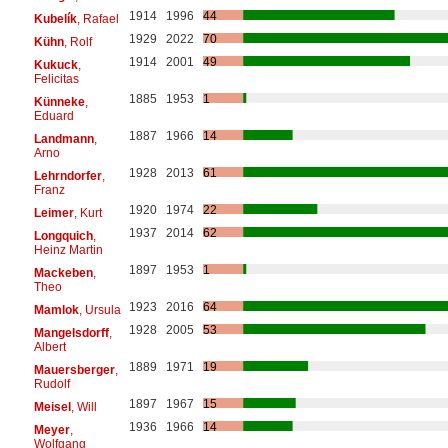
1914
1996
44
Kubelík
, Rafael
1929
2022
70
Kühn
, Rolf
1914
2001
49
Kukuck
,
Felicitas
1885
1953
1
Künneke
,
Eduard
1887
1966
14
Landmann
,
Arno
1928
2013
61
Lehrndorfer
,
Franz
1920
1974
22
Leimer
, Kurt
1937
2014
62
Longquich
,
Heinz Martin
1897
1953
1
Mackeben
,
Theo
1923
2016
64
Mamlok
, Ursula
1928
2005
53
Mangelsdorff
,
Albert
1889
1971
19
Mauersberger
,
Rudolf
1897
1967
15
Meisel
, Will
1936
1966
14
Meyer
,
Wolfgang