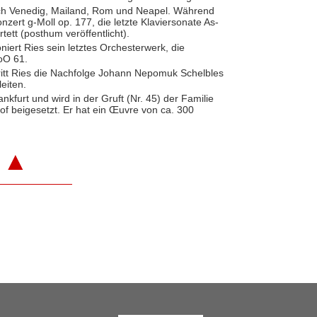
ach Venedig, Mailand, Rom und Neapel. Während
onzert g-Moll op. 177, die letzte Klaviersonate As-
tett (posthum veröffentlicht).
niert Ries sein letztes Orchesterwerk, die
O 61.
ritt Ries die Nachfolge Johann Nepomuk Schelbles
leiten.
ankfurt und wird in der Gruft (Nr. 45) der Familie
of beigesetzt. Er hat ein Œuvre von ca. 300
▲