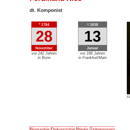
dt. Komponist
* 1784
† 1838
28
13
November
Januar
vor 242 Jahren
vor 188 Jahren
in Bonn
in Frankfurt/Main
Fe
Biographie
Diskographie
Werke
Zeitgenossen