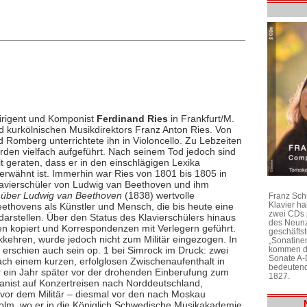
Dirigent und Komponist
Ferdinand Ries
in Frankfurt/M.
d kurkölnischen Musikdirektors Franz Anton Ries. Von
rd Romberg unterrichtete ihn in Violoncello. Zu Lebzeiten
en vielfach aufgeführt. Nach seinem Tod jedoch sind
t geraten, dass er in den einschlägigen Lexika
erwähnt ist. Immerhin war Ries von 1801 bis 1805 in
lavierschüler von Ludwig van Beethoven und ihm
 über Ludwig van Beethoven
(1838) wertvolle
Franz Sch
Klavier h
Beethovens als Künstler und Mensch, die bis heute eine
zwei CDs 
arstellen. Über den Status des Klavierschülers hinaus
des Neunz
en kopiert und Korrespondenzen mit Verlegern geführt.
geschäftst
ehren, wurde jedoch nicht zum Militär eingezogen. In
„Sonatine
t erschien auch sein op. 1 bei Simrock im Druck: zwei
kommen di
Sonate A-
ch einem kurzen, erfolglosen Zwischenaufenthalt in
bedeutend
r ein Jahr später vor der drohenden Einberufung zum
1827.
ianist auf Konzertreisen nach Norddeutschland,
 vor dem Militär – diesmal vor den nach Moskau
olm, wo er in die Königlich Schwedische Musikakademie