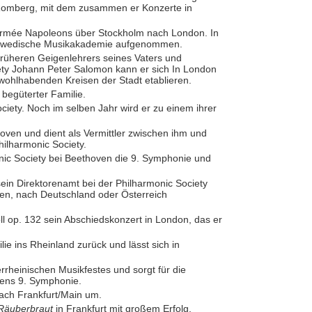
 Romberg, mit dem zusammen er Konzerte in
Armée Napoleons über Stockholm nach London. In
 Schwedische Musikakademie aufgenommen.
es früheren Geigenlehrers seines Vaters und
ety Johann Peter Salomon kann er sich In London
 wohlhabenden Kreisen der Stadt etablieren.
 begüterter Familie.
ociety. Noch im selben Jahr wird er zu einem ihrer
hoven und dient als Vermittler zwischen ihm und
ilharmonic Society.
onic Society bei Beethoven die 9. Symphonie und
sein Direktorenamt bei der Philharmonic Society
en, nach Deutschland oder Österreich
ll op. 132 sein Abschiedskonzert in London, das er
lie ins Rheinland zurück und lässt sich in
rrheinischen Musikfestes und sorgt für die
vens 9. Symphonie.
 nach Frankfurt/Main um.
Räuberbraut
in Frankfurt mit großem Erfolg.