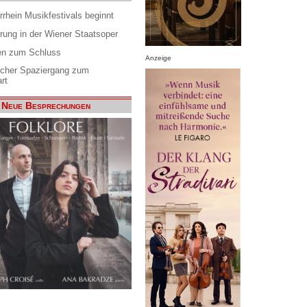
rrhein Musikfestivals beginnt
rung in der Wiener Staatsoper
en zum Schluss
Anzeige
scher Spaziergang zum
rt
Neue Besprechungen