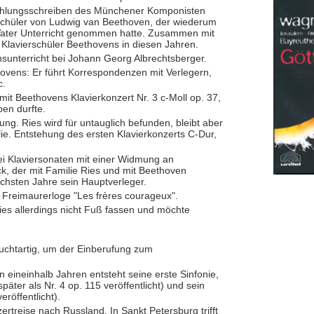
fehlungsschreiben des Münchener Komponisten
Schüler von Ludwig van Beethoven, der wiederum
Vater Unterricht genommen hatte. Zusammen mit
e Klavierschüler Beethovens in diesen Jahren.
nsunterricht bei Johann Georg Albrechtsberger.
hovens: Er führt Korrespondenzen mit Verlegern,
c.
mit Beethovens Klavierkonzert Nr. 3 c-Moll op. 37,
en durfte.
ng. Ries wird für untauglich befunden, bleibt aber
lie. Entstehung des ersten Klavierkonzerts C-Dur,
ei Klaviersonaten mit einer Widmung an
k, der mit Familie Ries und mit Beethoven
nächsten Jahre sein Hauptverleger.
ie Freimaurerloge "Les frères courageux".
ies allerdings nicht Fuß fassen und möchte
luchtartig, um der Einberufung zum
 eineinhalb Jahren entsteht seine erste Sinfonie,
später als Nr. 4 op. 115 veröffentlicht) und sein
röffentlicht).
treise nach Russland. In Sankt Petersburg trifft