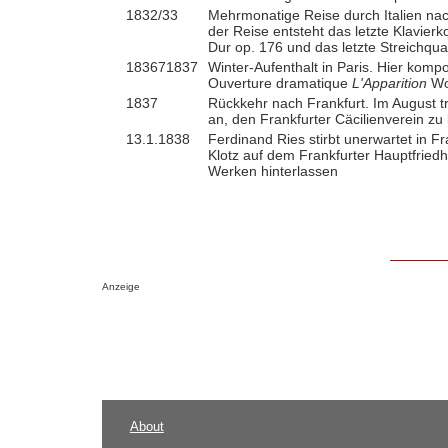
1832/33
Mehrmonatige Reise durch Italien n
der Reise entsteht das letzte Klavierk
Dur op. 176 und das letzte Streichquar
183671837
Winter-Aufenthalt in Paris. Hier kompo
Ouverture dramatique
L'Apparition
Wo
1837
Rückkehr nach Frankfurt. Im August t
an, den Frankfurter Cäcilienverein zu 
13.1.1838
Ferdinand Ries stirbt unerwartet in Fr
Klotz auf dem Frankfurter Hauptfriedh
Werken hinterlassen
Anzeige
About