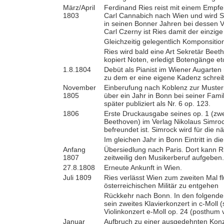
März/April
Ferdinand Ries reist mit einem Emp
1803
Carl Cannabich nach Wien und wird 
in seinen Bonner Jahren bei dessen 
Carl Czerny ist Ries damit der einzig
Gleichzeitig gelegentlich Komponsitio
Ries wird bald eine Art Sekretär Beet
kopiert Noten, erledigt Botengänge et
1.8.1804
Debüt als Pianist im Wiener Augarten 
zu dem er eine eigene Kadenz schreib
November
Einberufung nach Koblenz zur Musteru
1805
über ein Jahr in Bonn bei seiner Fami
später publiziert als Nr. 6 op. 123.
1806
Erste Druckausgabe seines op. 1 (zw
Beethoven) im Verlag Nikolaus Simroc
befreundet ist. Simrock wird für die 
Im gleichen Jahr in Bonn Eintritt in d
Anfang
Übersiedlung nach Paris. Dort kann R
1807
zeitweilig den Musikerberuf aufgeben.
27.8.1808
Erneute Ankunft in Wien.
Juli 1809
Ries verlässt Wien zum zweiten Mal f
österreichischen Militär zu entgehen
Rückkehr nach Bonn. In den folgenden
sein zweites Klavierkonzert in c-Moll (
Violinkonzert e-Moll op. 24 (posthum ve
Januar
Aufbruch zu einer ausgedehnten Konzer