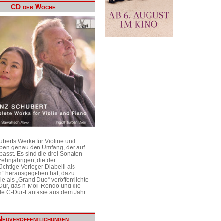
CD der Woche
uberts Werke für Violine und
aben genau den Umfang, der auf
passt. Es sind die drei Sonaten
ehnjährigen, die der
üchtige Verleger Diabelli als
n“ herausgegeben hat, dazu
e als „Grand Duo“ veröffentlichte
Dur, das h-Moll-Rondo und die
e C-Dur-Fantasie aus dem Jahr
Neuveröffentlichungen