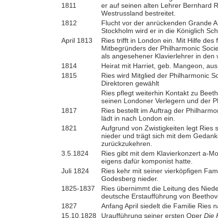
1811
er auf seinen alten Lehrer Bernhard
Westrussland bestreitet.
1812
Flucht vor der anrückenden Grande 
Stockholm wird er in die Königlich
April 1813
Ries trifft in London ein. Mit Hilfe d
Mitbegründers der Philharmonic Soci
als angesehener Klavierlehrer in den
1814
Heirat mit Harriet, geb. Mangeon, aus
1815
Ries wird Mitglied der Philharmonic S
Direktoren gewählt
Ries pflegt weiterhin Kontakt zu Beet
seinen Londoner Verlegern und der Ph
1817
Ries bestellt im Auftrag der Philharm
lädt in nach London ein.
1821
Aufgrund von Zwistigkeiten legt Ries 
nieder und trägt sich mit dem Gedank
zurückzukehren.
3.5.1824
Ries gibt mit dem Klavierkonzert a-Mo
eigens dafür komponist hatte.
Juli 1824
Ries kehr mit seiner vierköpfigen Fami
Godesberg nieder.
1825-1837
Ries übernimmt die Leitung des Niede
deutsche Erstaufführung von Beetho
1827
Anfang April siedelt die Familie Ries
15.10.1828
Uraufführung seiner ersten Oper
Die 