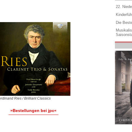
22. Niede
Kinderfüh
Die Best
Musikali
Saisonsta
rdinand Ries / Brilliant Classics
»Bestellungen bei jpc«