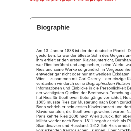
Biographie
Am 13. Januar 1838 ist der der deutsche Pianist, 
gestorben. Er war der älteste Sohn des Geigers un
ihm erhielt er den ersten Klavierunterricht, Bernha
war Ries berühmt und angesehen, seine Werke wurd
Ries und seine Werke so gründlich in Vergessenhei
entweder gar nicht oder nur mit wenigen Eckdaten 
Wien – zusammen mit Carl Czerny – der einzige K
verdanken wir durch seine
Biographischen Notizen
Informationen und Einblicke in die Persönlichkeit 
der wichtigsten Quellen der Beethoven-Forschung d
hat Ries für Beethoven Botengänge verrichtet, Not
1805 musste Ries zur Musterung nach Bonn zurückk
Bonn schrieb er sein erstes Klavierkonzert und dor
Klaviersonaten, die Beethoven gewidmet waren. Na
Paris kehrte Ries 1808 nach Wien zurück, floh abe
Militär wieder nach Bonn. 1811 begab er sich als P
Skandinavien und Russland. 1812 floh Ries erneut
vorrückenden französischen Truppen. Über Stockh