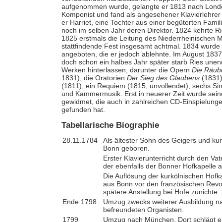
aufgenommen wurde, gelangte er 1813 nach London. 
Komponist und fand als angesehener Klavierlehrer 
er Harriet, eine Tochter aus einer begüterten Fami
noch im selben Jahr deren Direktor. 1824 kehrte 
1825 erstmals die Leitung des Niederrheinischen Mus
stattfindende Fest insgesamt achtmal. 1834 wurde R
angeboten, die er jedoch ablehnte. Im August 1837 
doch schon ein halbes Jahr später starb Ries uner
Werken hinterlassen, darunter die Opern
Die Räub
1831), die Oratorien
Der Sieg des Glaubens
(1831
(1811), ein Requiem (1815, unvollendet), sechs Si
und Kammermusik. Erst in neuerer Zeit wurde se
gewidmet, die auch in zahlreichen CD-Einspielunge
gefunden hat.
Tabellarische Biographie
28.11.1784
Als ältester Sohn des Geigers und kur
Bonn geboren.
Erster Klavierunterricht durch den Va
der ebenfalls der Bonner Hofkapelle 
Die Auflösung der kurkölnischen Hofka
aus Bonn vor den französischen Revo
spätere Anstellung bei Hofe zunichte
Ende 1798
Umzug zwecks weiterer Ausbildung na
befreundeten Organisten.
1799
Umzug nach München. Dort schlägt er