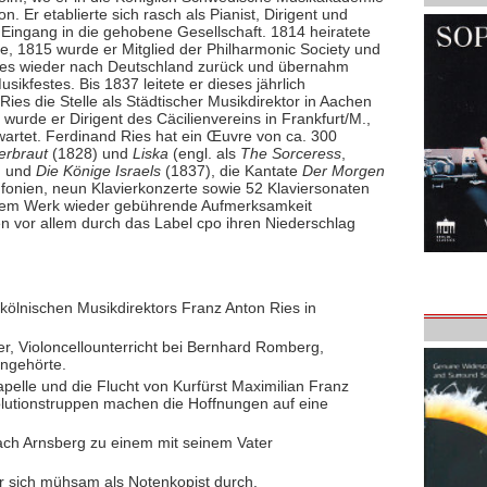
Er etablierte sich rasch als Pianist, Dirigent und
Eingang in die gehobene Gesellschaft. 1814 heiratete
lie, 1815 wurde er Mitglied der Philharmonic Society und
Ries wieder nach Deutschland zurück und übernahm
ikfestes. Bis 1837 leitete er dieses jährlich
ies die Stelle als Städtischer Musikdirektor in Aachen
wurde er Dirigent des Cäcilienvereins in Frankfurt/M.,
wartet. Ferdinand Ries hat ein Œuvre von ca. 300
erbraut
(1828) und
Liska
(engl. als
The Sorceress
,
) und
Die Könige Israels
(1837), die Kantate
Der Morgen
nfonien, neun Klavierkonzerte sowie 52 Klaviersonaten
inem Werk wieder gebührende Aufmerksamkeit
n vor allem durch das Label cpo ihren Niederschlag
kölnischen Musikdirektors Franz Anton Ries in
ter, Violoncellounterricht bei Bernhard Romberg,
angehörte.
pelle und die Flucht von Kurfürst Maximilian Franz
lutionstruppen machen die Hoffnungen auf eine
ch Arnsberg zu einem mit seinem Vater
 sich mühsam als Notenkopist durch.