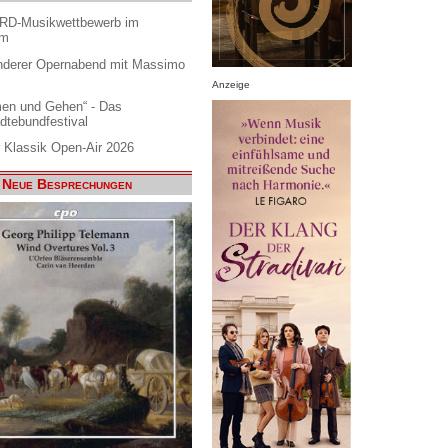
ARD-Musikwettbewerb im
am
nderer Opernabend mit Massimo
Anzeige
en und Gehen“ - Das
dtebundfestival
 Klassik Open-Air 2026
Neue Besprechungen