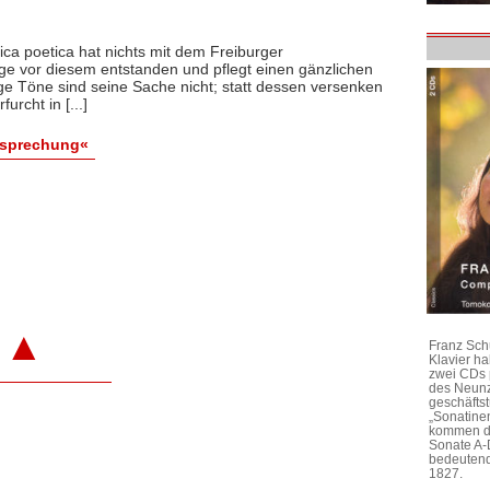
a poetica hat nichts mit dem Freiburger
nge vor diesem entstanden und pflegt einen gänzlichen
ige Töne sind seine Sache nicht; statt dessen versenken
rcht in [...]
esprechung«
▲
Franz Sch
Klavier h
zwei CDs 
des Neunz
geschäftst
„Sonatine
kommen di
Sonate A-
bedeutend
1827.