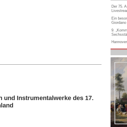
Der 75. 
Livestre
Ein beso
Giordano
9. „Komm
Sechsstä
Hannover
n und Instrumentalwerke des 17.
hland