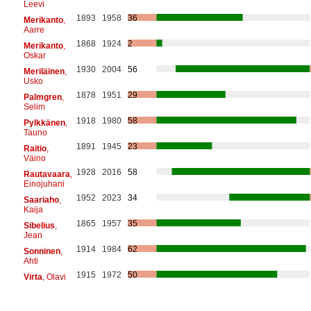
Leevi
1893
1958
36
Merikanto
,
Aarre
1868
1924
2
Merikanto
,
Oskar
1930
2004
56
Meriläinen
,
Usko
1878
1951
29
Palmgren
,
Selim
1918
1980
58
Pylkkänen
,
Tauno
1891
1945
23
Raitio
,
Väino
1928
2016
58
Rautavaara
,
Einojuhani
1952
2023
34
Saariaho
,
Kaija
1865
1957
35
Sibelius
,
Jean
1914
1984
62
Sonninen
,
Ahti
1915
1972
50
Virta
, Olavi