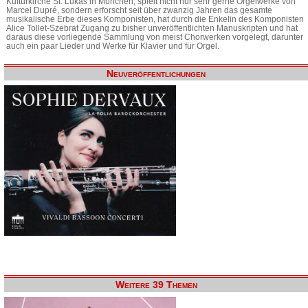
Kulturkirche St. Lukas in München, spielt nicht nur sehr gerne Orgelwerke von
Marcel Dupré, sondern erforscht seit über zwanzig Jahren das gesamte
musikalische Erbe dieses Komponisten, hat durch die Enkelin des Komponisten
Alice Tollet-Szebrat Zugang zu bisher unveröffentlichten Manuskripten und hat
daraus diese vorliegende Sammlung von meist Chorwerken vorgelegt, darunter
auch ein paar Lieder und Werke für Klavier und für Orgel.
Neuveröffentlichungen
Weitere 39 Themen