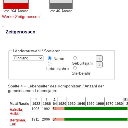
vor 104 Jahren
vor 40 Jahren
Werke
Zeitgenossen
Zeitgenossen
Länderauswahl / Sortieren
Name
Geburtsjahr
Lebensjahre
Sterbejahr
Spalte 4 = Lebensalter des Komponisten / Anzahl der
gemeinsamen Lebensjahre
*
†
J.
Ei
Matti Rautio
1922
1986
64
1920
1930
1940
1950
1960
1970
1980
1905
1992
64
Aaltoila
,
Heikki
1911
2006
64
Bergman
,
Erik