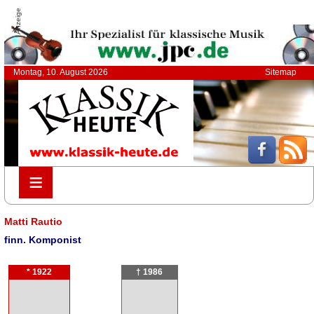
Anzeige
Montag, 10. August 2026
Sitemap
≡
≡
Matti Rautio
finn. Komponist
* 1922
† 1986