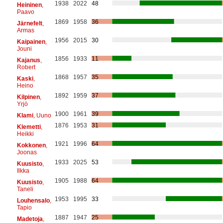
1938
2022
48
Heininen
,
Paavo
1869
1958
36
Järnefelt
,
Armas
1956
2015
30
Kaipainen
,
Jouni
1856
1933
11
Kajanus
,
Robert
1868
1957
35
Kaski
,
Heino
1892
1959
37
Kilpinen
,
Yrjö
1900
1961
39
Klami
, Uuno
1876
1953
31
Klemetti
,
Heikki
1921
1996
64
Kokkonen
,
Joonas
1933
2025
53
Kuusisto
,
Ilkka
1905
1988
64
Kuusisto
,
Taneli
1953
1995
33
Louhensalo
,
Tapio
1887
1947
25
Madetoja
,