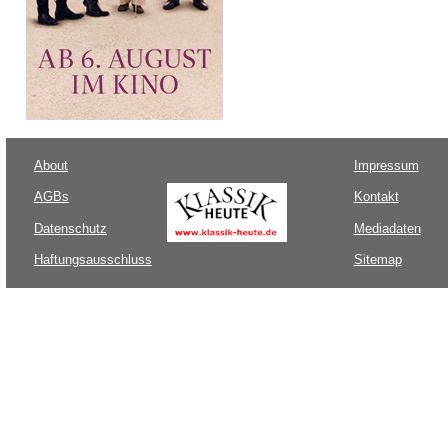
About
Impressum
AGBs
Kontakt
Datenschutz
Mediadaten
Haftungsausschluss
Sitemap