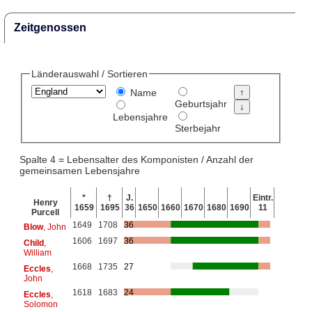
Zeitgenossen
Länderauswahl / Sortieren
Name
Geburtsjahr
Lebensjahre
Sterbejahr
Spalte 4 = Lebensalter des Komponisten / Anzahl der
gemeinsamen Lebensjahre
*
†
J.
Eintr.
Henry
1659
1695
36
1650
1660
1670
1680
1690
11
Purcell
1649
1708
36
Blow
, John
1606
1697
36
Child
,
William
1668
1735
27
Eccles
,
John
1618
1683
24
Eccles
,
Solomon