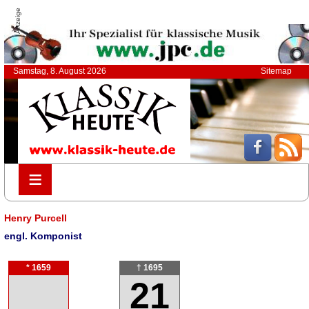
Anzeige
Samstag, 8. August 2026
Sitemap
≡
≡
Henry Purcell
engl. Komponist
* 1659
† 1695
21