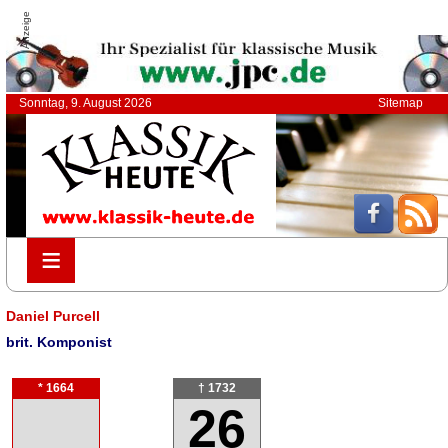
Anzeige
Sonntag, 9. August 2026
Sitemap
≡
≡
Daniel Purcell
brit. Komponist
* 1664
† 1732
26