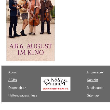
About
Impressum
AGBs
Kontakt
Datenschutz
Mediadaten
Haftungsausschluss
Sitemap