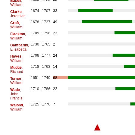
Babell
,
William
1674
1707
33
Clarke
,
Jeremiah
1678
1727
49
Croft
,
William
1709
1798
23
Flackton
,
William
1730
1765
2
Gambarini
,
Elisabetta
1708
1777
24
Hayes
,
William
1718
1763
14
Mudge
,
Richard
1651
1740
68
Turner
,
William
1710
1786
22
Wade
,
John
Francis
1725
1770
7
Walond
,
William
▲