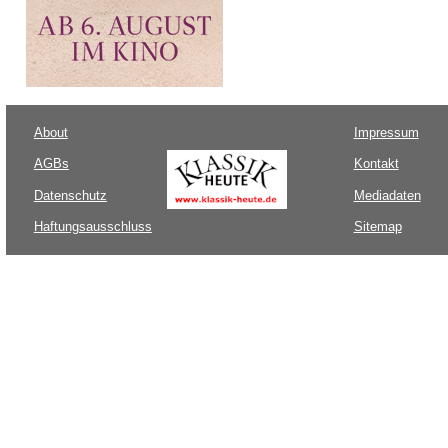
About
Impressum
AGBs
Kontakt
Datenschutz
Mediadaten
Haftungsausschluss
Sitemap