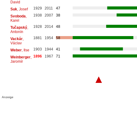
David
1929
2011
47
Suk
, Josef
1938
2007
38
Svoboda
,
Karel
1928
2014
48
Tučapský
,
Antonín
1881
1954
58
Vackár
,
Václav
1903
1944
41
Weber
, Ilse
1896
1967
71
Weinberger
,
Jaromír
▲
Anzeige