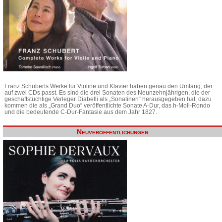
Franz Schuberts Werke für Violine und Klavier haben genau den Umfang, der
auf zwei CDs passt. Es sind die drei Sonaten des Neunzehnjährigen, die der
geschäftstüchtige Verleger Diabelli als „Sonatinen“ herausgegeben hat, dazu
kommen die als „Grand Duo“ veröffentlichte Sonate A-Dur, das h-Moll-Rondo
und die bedeutende C-Dur-Fantasie aus dem Jahr 1827.
Neuveröffentlichungen