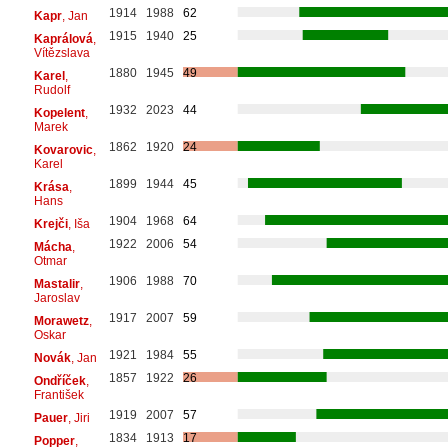
1914
1988
62
Kapr
, Jan
1915
1940
25
Kaprálová
,
Vítězslava
1880
1945
49
Karel
,
Rudolf
1932
2023
44
Kopelent
,
Marek
1862
1920
24
Kovarovic
,
Karel
1899
1944
45
Krása
,
Hans
1904
1968
64
Krejči
, Iša
1922
2006
54
Mácha
,
Otmar
1906
1988
70
Mastalir
,
Jaroslav
1917
2007
59
Morawetz
,
Oskar
1921
1984
55
Novák
, Jan
1857
1922
26
Ondříček
,
František
1919
2007
57
Pauer
, Jiri
1834
1913
17
Popper
,