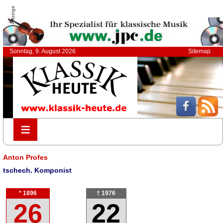
Anzeige
Sonntag, 9. August 2026
Sitemap
≡
≡
Anton Profes
tschech. Komponist
* 1896
† 1976
26
22