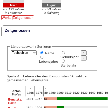
März
August
vor 130 Jahren
vor 50 Jahren
in Leitmeritz
in Salzburg
Werke
Zeitgenossen
Zeitgenossen
Länderauswahl / Sortieren
Name
Geburtsjahr
Lebensjahre
Sterbejahr
Spalte 4 = Lebensalter des Komponisten / Anzahl der
gemeinsamen Lebensjahre
*
†
J.
Anton
1896
1976
80
1890
1900
1910
1920
1930
1940
1950
19
Profes
1884
1957
61
Benatzky
,
Ralph
1841
1904
8