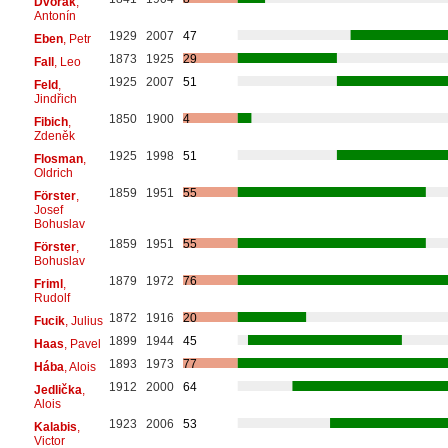
Dvořák
,
Antonín
1929
2007
47
Eben
, Petr
1873
1925
29
Fall
, Leo
1925
2007
51
Feld
,
Jindřich
1850
1900
4
Fibich
,
Zdeněk
1925
1998
51
Flosman
,
Oldrich
1859
1951
55
Förster
,
Josef
Bohuslav
1859
1951
55
Förster
,
Bohuslav
1879
1972
76
Friml
,
Rudolf
1872
1916
20
Fucik
, Julius
1899
1944
45
Haas
, Pavel
1893
1973
77
Hába
, Alois
1912
2000
64
Jedlička
,
Alois
1923
2006
53
Kalabis
,
Victor