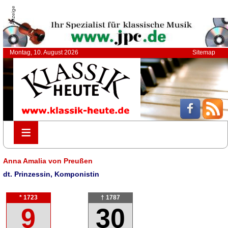
Anzeige
Montag, 10. August 2026
Sitemap
≡
≡
Anna Amalia von Preußen
dt. Prinzessin, Komponistin
* 1723
† 1787
9
30