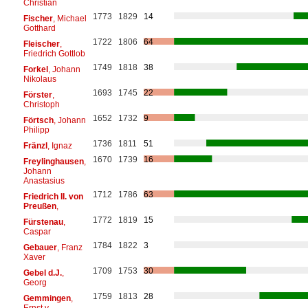
Christian
1773
1829
14
Fischer
, Michael
Gotthard
1722
1806
64
Fleischer
,
Friedrich Gottlob
1749
1818
38
Forkel
, Johann
Nikolaus
1693
1745
22
Förster
,
Christoph
1652
1732
9
Förtsch
, Johann
Philipp
1736
1811
51
Fränzl
, Ignaz
1670
1739
16
Freylinghausen
,
Johann
Anastasius
1712
1786
63
Friedrich II. von
Preußen
,
1772
1819
15
Fürstenau
,
Caspar
1784
1822
3
Gebauer
, Franz
Xaver
1709
1753
30
Gebel d.J.
,
Georg
1759
1813
28
Gemmingen
,
Ernst v.