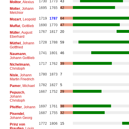
1730
1773
43
Molitor
, Alexius
1695
1765
42
Molter
, Johann
Melchior
1719
1787
64
Mozart
, Leopold
1690
1770
47
Muffat
, Gottlieb
1767
1817
20
Müller
, August
Eberhard
1728
1788
59
Müthel
, Johann
Gottfried
1741
1801
46
Naumann
,
Johann Gottlieb
1717
1762
39
Nichelmann
,
Christoph
1780
1873
7
Nisle
, Johann
Martin Friedrich
1782
1827
5
Pamer
, Michael
1667
1752
29
Pepusch
,
Johann
Christoph
1697
1761
38
Pfeiffer
, Johann
1687
1755
32
Pisendel
,
Johann Georg
1772
1806
15
Prinz von
Preußen
, Louis