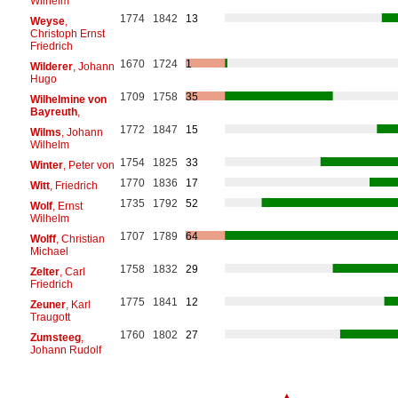
Wilhelm
1774
1842
13
Weyse
,
Christoph Ernst
Friedrich
1670
1724
1
Wilderer
, Johann
Hugo
1709
1758
35
Wilhelmine von
Bayreuth
,
1772
1847
15
Wilms
, Johann
Wilhelm
1754
1825
33
Winter
, Peter von
1770
1836
17
Witt
, Friedrich
1735
1792
52
Wolf
, Ernst
Wilhelm
1707
1789
64
Wolff
, Christian
Michael
1758
1832
29
Zelter
, Carl
Friedrich
1775
1841
12
Zeuner
, Karl
Traugott
1760
1802
27
Zumsteeg
,
Johann Rudolf