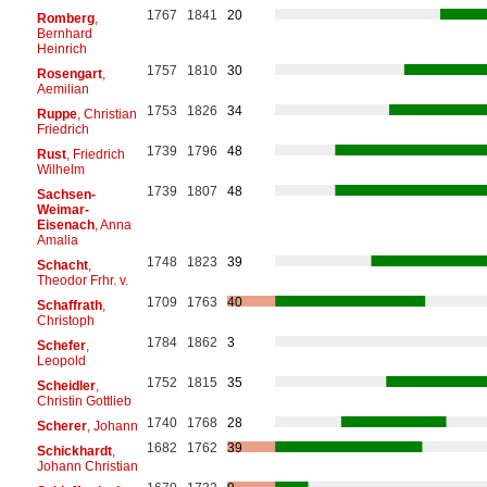
1767
1841
20
Romberg
,
Bernhard
Heinrich
1757
1810
30
Rosengart
,
Aemilian
1753
1826
34
Ruppe
, Christian
Friedrich
1739
1796
48
Rust
, Friedrich
Wilhelm
1739
1807
48
Sachsen-
Weimar-
Eisenach
, Anna
Amalia
1748
1823
39
Schacht
,
Theodor Frhr. v.
1709
1763
40
Schaffrath
,
Christoph
1784
1862
3
Schefer
,
Leopold
1752
1815
35
Scheidler
,
Christin Gottlieb
1740
1768
28
Scherer
, Johann
1682
1762
39
Schickhardt
,
Johann Christian