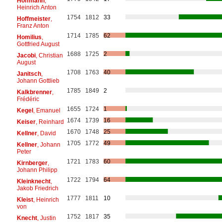
Hoffmann
,
Heinrich Anton
1754
1812
33
Hoffmeister
,
Franz Anton
1714
1785
62
Homilius
,
Gottfried August
1688
1725
2
Jacobi
, Christian
August
1708
1763
40
Janitsch
,
Johann Gottlieb
1785
1849
2
Kalkbrenner
,
Frédéric
1655
1724
1
Kegel
, Emanuel
1674
1739
16
Keiser
, Reinhard
1670
1748
25
Kellner
, David
1705
1772
49
Kellner
, Johann
Peter
1721
1783
60
Kirnberger
,
Johann Philipp
1722
1794
64
Kleinknecht
,
Jakob Friedrich
1777
1811
10
Kleist
, Heinrich
von
1752
1817
35
Knecht
, Justin