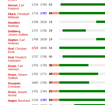
1724
1793
63
Gessel
, Carl
Friedrich
1714
1787
64
Gluck
, Christoph
Willibald
1768
1818
19
Goepfert
,
Andreas
1727
1756
29
Goldberg
,
Johann Gottlieb
1768
1818
19
Göpfert
, Carl
Andreas
1723
1804
64
Graf
, Christian
Ernst
1727
1795
60
Graf
, Friedrich
Hartmann
1703
1759
36
Graun
, Carl
Heinrich
1702
1771
48
Graun
, Johann
Gottlieb
1683
1760
37
Graupner
,
Christoph
1701
1784
61
Gross
, Joseph
Arnold
1720
1787
64
Hagen
, Bernhard