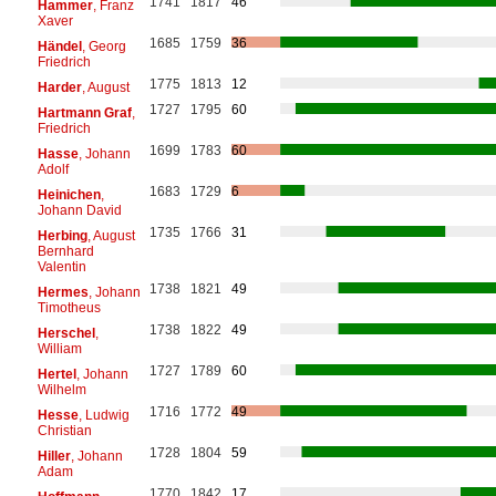
1741
1817
46
Hammer
, Franz
Xaver
1685
1759
36
Händel
, Georg
Friedrich
1775
1813
12
Harder
, August
1727
1795
60
Hartmann Graf
,
Friedrich
1699
1783
60
Hasse
, Johann
Adolf
1683
1729
6
Heinichen
,
Johann David
1735
1766
31
Herbing
, August
Bernhard
Valentin
1738
1821
49
Hermes
, Johann
Timotheus
1738
1822
49
Herschel
,
William
1727
1789
60
Hertel
, Johann
Wilhelm
1716
1772
49
Hesse
, Ludwig
Christian
1728
1804
59
Hiller
, Johann
Adam
1770
1842
17