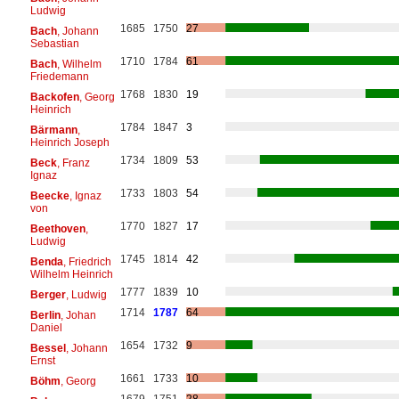
Ludwig
1685
1750
27
Bach
, Johann
Sebastian
1710
1784
61
Bach
, Wilhelm
Friedemann
1768
1830
19
Backofen
, Georg
Heinrich
1784
1847
3
Bärmann
,
Heinrich Joseph
1734
1809
53
Beck
, Franz
Ignaz
1733
1803
54
Beecke
, Ignaz
von
1770
1827
17
Beethoven
,
Ludwig
1745
1814
42
Benda
, Friedrich
Wilhelm Heinrich
1777
1839
10
Berger
, Ludwig
1714
1787
64
Berlin
, Johan
Daniel
1654
1732
9
Bessel
, Johann
Ernst
1661
1733
10
Böhm
, Georg
1679
1751
28