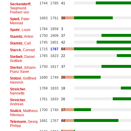
1744
1785
41
Seckendorff
,
Siegmund
Freiherr von
1683
1761
38
Spieß
, Pater
Meinrad
1784
1859
3
Spohr
, Louis
1750
1809
37
Stamitz
, Anton
1745
1801
42
Stamitz
, Carl
1715
1787
64
Starck
, Conrad
1765
1823
22
Steibelt
, Daniel
Gottlieb
1750
1817
37
Sterkel
, Johann
Franz Xaver
1690
1749
26
Stölzel
, Gottfried
Heinrich
1769
1833
18
Streicher
,
Nannette
1761
1833
26
Streicher
,
Andreas
1700
1740
17
Stulick
, Mattheus
Nikolaus
1681
1767
44
Telemann
, Georg
Philipp