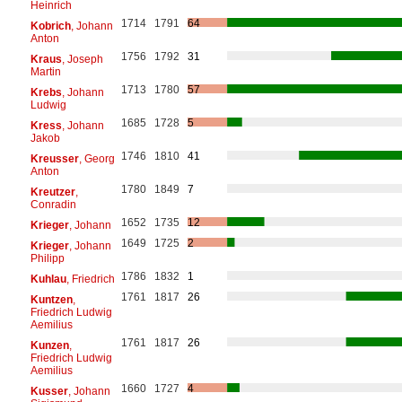
Heinrich
1714
1791
64
Kobrich
, Johann
Anton
1756
1792
31
Kraus
, Joseph
Martin
1713
1780
57
Krebs
, Johann
Ludwig
1685
1728
5
Kress
, Johann
Jakob
1746
1810
41
Kreusser
, Georg
Anton
1780
1849
7
Kreutzer
,
Conradin
1652
1735
12
Krieger
, Johann
1649
1725
2
Krieger
, Johann
Philipp
1786
1832
1
Kuhlau
, Friedrich
1761
1817
26
Kuntzen
,
Friedrich Ludwig
Aemilius
1761
1817
26
Kunzen
,
Friedrich Ludwig
Aemilius
1660
1727
4
Kusser
, Johann