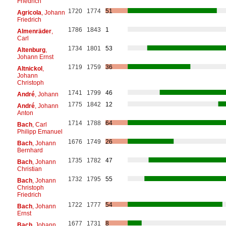
Friedrich
1720
1774
51
Agricola
, Johann
Friedrich
1786
1843
1
Almenräder
,
Carl
1734
1801
53
Altenburg
,
Johann Ernst
1719
1759
36
Altnickol
,
Johann
Christoph
1741
1799
46
André
, Johann
1775
1842
12
André
, Johann
Anton
1714
1788
64
Bach
, Carl
Philipp Emanuel
1676
1749
26
Bach
, Johann
Bernhard
1735
1782
47
Bach
, Johann
Christian
1732
1795
55
Bach
, Johann
Christoph
Friedrich
1722
1777
54
Bach
, Johann
Ernst
1677
1731
8
Bach
, Johann