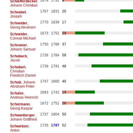
1679
1732
9
Schiefferdecker
,
Johann Christian
1767
1831
20
Schnabel
,
Joseph
1770
1839
17
Schneider
,
Georg Abraham
1673
1752
29
Schneider
,
Conrad Michael
1750
1788
37
Schroeter
,
Johann Samuel
1726
1784
58
Schuback
,
Jacob
1739
1791
48
Schubart
,
Christian
Friedrich Daniel
1747
1800
40
Schulz
, Johann
Abraham Peter
1683
1742
19
Schulze
,
Andreas Heinrich
1672
1751
28
Schürmann
,
Georg Kaspar
1737
1804
50
Schwanberger
,
Johann Gottfried
1735
1787
52
Schweitzer
,
Anton