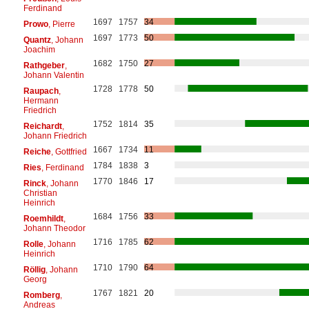
Ferdinand
1697
1757
34
Prowo
, Pierre
1697
1773
50
Quantz
, Johann
Joachim
1682
1750
27
Rathgeber
,
Johann Valentin
1728
1778
50
Raupach
,
Hermann
Friedrich
1752
1814
35
Reichardt
,
Johann Friedrich
1667
1734
11
Reiche
, Gottfried
1784
1838
3
Ries
, Ferdinand
1770
1846
17
Rinck
, Johann
Christian
Heinrich
1684
1756
33
Roemhildt
,
Johann Theodor
1716
1785
62
Rolle
, Johann
Heinrich
1710
1790
64
Röllig
, Johann
Georg
1767
1821
20
Romberg
,
Andreas