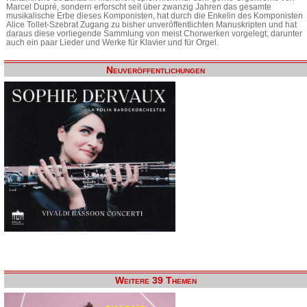
Marcel Dupré, sondern erforscht seit über zwanzig Jahren das gesamte
musikalische Erbe dieses Komponisten, hat durch die Enkelin des Komponisten
Alice Tollet-Szebrat Zugang zu bisher unveröffentlichten Manuskripten und hat
daraus diese vorliegende Sammlung von meist Chorwerken vorgelegt, darunter
auch ein paar Lieder und Werke für Klavier und für Orgel.
Neuveröffentlichungen
Weitere 39 Themen