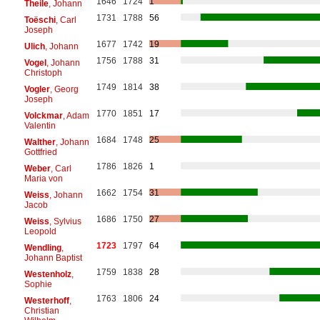
1646
1724
1
Theile
, Johann
1731
1788
56
Toëschi
, Carl
Joseph
1677
1742
19
Ulich
, Johann
1756
1788
31
Vogel
, Johann
Christoph
1749
1814
38
Vogler
, Georg
Joseph
1770
1851
17
Volckmar
, Adam
Valentin
1684
1748
25
Walther
, Johann
Gottfried
1786
1826
1
Weber
, Carl
Maria von
1662
1754
31
Weiss
, Johann
Jacob
1686
1750
27
Weiss
, Sylvius
Leopold
1723
1797
64
Wendling
,
Johann Baptist
1759
1838
28
Westenholz
,
Sophie
1763
1806
24
Westerhoff
,
Christian