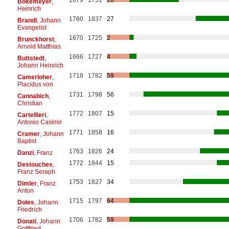
Bokemeyer
,
Heinrich
1760
1837
27
Brandl
, Johann
Evangelist
1670
1725
2
Brunckhorst
,
Arnold Matthias
1666
1727
4
Buttstedt
,
Johann Heinrich
1718
1782
59
Camerloher
,
Placidus von
1731
1798
56
Cannabich
,
Christian
1772
1807
15
Cartellieri
,
Antonio Casimir
1771
1858
16
Cramer
, Johann
Baptist
1763
1826
24
Danzi
, Franz
1772
1844
15
Destouches
,
Franz Seraph
1753
1827
34
Dimler
, Franz
Anton
1715
1797
64
Doles
, Johann
Friedrich
1706
1782
59
Donati
, Johann
Gottfried