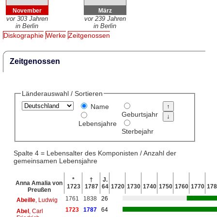
November
März
vor 303 Jahren
vor 239 Jahren
in Berlin
in Berlin
Diskographie
Werke
Zeitgenossen
Zeitgenossen
Länderauswahl / Sortieren
Name
Geburtsjahr
Lebensjahre
Sterbejahr
Spalte 4 = Lebensalter des Komponisten / Anzahl der
gemeinsamen Lebensjahre
*
†
J.
Anna Amalia von
1723
1787
64
1720
1730
1740
1750
1760
1770
178
Preußen
1761
1838
26
Abeille
, Ludwig
1723
1787
64
Abel
, Carl