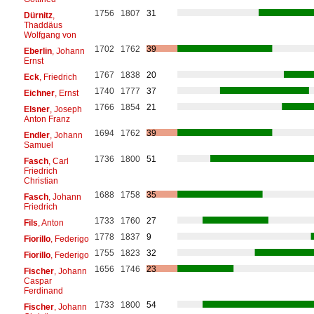
1756
1807
31
Dürnitz
,
Thaddäus
Wolfgang von
1702
1762
39
Eberlin
, Johann
Ernst
1767
1838
20
Eck
, Friedrich
1740
1777
37
Eichner
, Ernst
1766
1854
21
Elsner
, Joseph
Anton Franz
1694
1762
39
Endler
, Johann
Samuel
1736
1800
51
Fasch
, Carl
Friedrich
Christian
1688
1758
35
Fasch
, Johann
Friedrich
1733
1760
27
Fils
, Anton
1778
1837
9
Fiorillo
, Federigo
1755
1823
32
Fiorillo
, Federigo
1656
1746
23
Fischer
, Johann
Caspar
Ferdinand
1733
1800
54
Fischer
, Johann