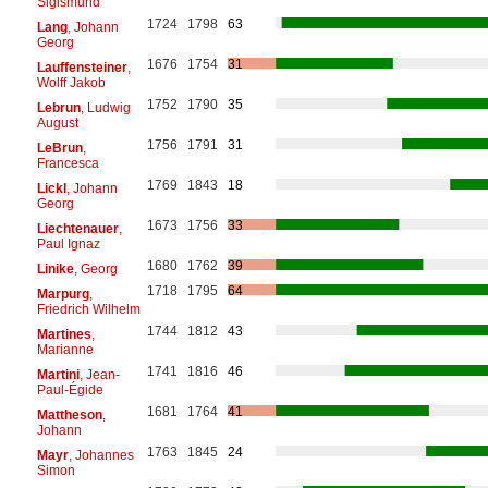
Sigismund
1724
1798
63
Lang
, Johann
Georg
1676
1754
31
Lauffensteiner
,
Wolff Jakob
1752
1790
35
Lebrun
, Ludwig
August
1756
1791
31
LeBrun
,
Francesca
1769
1843
18
Lickl
, Johann
Georg
1673
1756
33
Liechtenauer
,
Paul Ignaz
1680
1762
39
Linike
, Georg
1718
1795
64
Marpurg
,
Friedrich Wilhelm
1744
1812
43
Martines
,
Marianne
1741
1816
46
Martini
, Jean-
Paul-Égide
1681
1764
41
Mattheson
,
Johann
1763
1845
24
Mayr
, Johannes
Simon