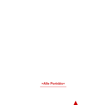
»Alle Porträts«
▲