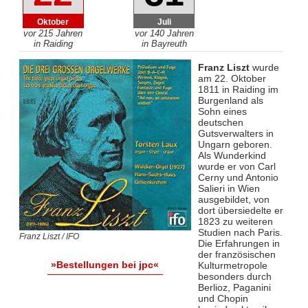
Oktober
Juli
vor 215 Jahren
vor 140 Jahren
in Raiding
in Bayreuth
Franz Liszt
wurde
am 22. Oktober
1811 in Raiding im
Burgenland als
Sohn eines
deutschen
Gutsverwalters in
Ungarn geboren.
Als Wunderkind
wurde er von Carl
Cerny und Antonio
Salieri in Wien
ausgebildet, von
dort übersiedelte er
1823 zu weiteren
Studien nach Paris.
Franz Liszt / IFO
Die Erfahrungen in
der französischen
»Bestellungen bei jpc«
Kulturmetropole
besonders durch
Berlioz, Paganini
und Chopin