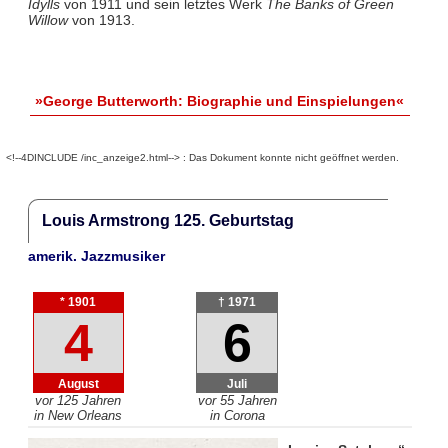
Idylls
von 1911 und sein letztes Werk
The Banks of Green
Willow
von 1913.
»George Butterworth: Biographie und Einspielungen«
<!--4DINCLUDE /inc_anzeige2.html--> : Das Dokument konnte nicht geöffnet werden.
Louis Armstrong 125. Geburtstag
amerik. Jazzmusiker
* 1901
† 1971
4
6
August
Juli
vor 125 Jahren
vor 55 Jahren
in New Orleans
in Corona