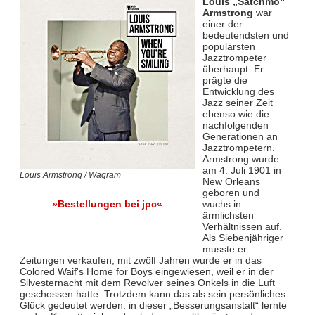
Louis „Satchmo“
Armstrong
war
einer der
bedeutendsten und
populärsten
Jazztrompeter
überhaupt. Er
prägte die
Entwicklung des
Jazz seiner Zeit
ebenso wie die
nachfolgenden
Generationen an
Jazztrompetern.
Armstrong wurde
am 4. Juli 1901 in
Louis Armstrong / Wagram
New Orleans
geboren und
wuchs in
»Bestellungen bei jpc«
ärmlichsten
Verhältnissen auf.
Als Siebenjähriger
musste er
Zeitungen verkaufen, mit zwölf Jahren wurde er in das
Colored Waif's Home for Boys eingewiesen, weil er in der
Silvesternacht mit dem Revolver seines Onkels in die Luft
geschossen hatte. Trotzdem kann das als sein persönliches
Glück gedeutet werden: in dieser „Besserungsanstalt“ lernte