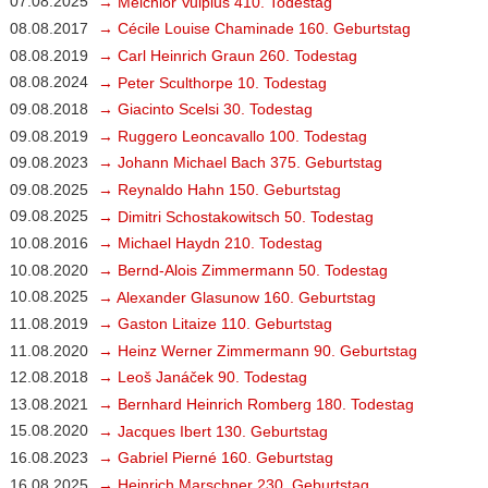
07.08.2025
→ Melchior Vulpius 410. Todestag
08.08.2017
→ Cécile Louise Chaminade 160. Geburtstag
08.08.2019
→ Carl Heinrich Graun 260. Todestag
08.08.2024
→ Peter Sculthorpe 10. Todestag
09.08.2018
→ Giacinto Scelsi 30. Todestag
09.08.2019
→ Ruggero Leoncavallo 100. Todestag
09.08.2023
→ Johann Michael Bach 375. Geburtstag
09.08.2025
→ Reynaldo Hahn 150. Geburtstag
09.08.2025
→ Dimitri Schostakowitsch 50. Todestag
10.08.2016
→ Michael Haydn 210. Todestag
10.08.2020
→ Bernd-Alois Zimmermann 50. Todestag
10.08.2025
→ Alexander Glasunow 160. Geburtstag
11.08.2019
→ Gaston Litaize 110. Geburtstag
11.08.2020
→ Heinz Werner Zimmermann 90. Geburtstag
12.08.2018
→ Leoš Janáček 90. Todestag
13.08.2021
→ Bernhard Heinrich Romberg 180. Todestag
15.08.2020
→ Jacques Ibert 130. Geburtstag
16.08.2023
→ Gabriel Pierné 160. Geburtstag
16.08.2025
→ Heinrich Marschner 230. Geburtstag