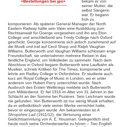
bekam er von
»Bestellungen bei jpc«
seiner Mutter, die
selbst Sängerin
war. Er begann
früh zu
komponieren. Als späterer General Manager der North
Eastern Railway hatte sein Vater eine Ausbildung zum
Rechtsanwalt für Goerge vorgesehen und ihn ans Eton
College und anschließend ans Trinity College nach Oxford
geschickt. George konzentrierte sich jedoch zunehmend auf
die Musik und traf auf Cecil Sharp und Ralph Vaughan
Williams. Butterworth und Vaughan Williams schlossen enge
Freundschaft, sie unternahmen mehrere Reisen in das
ländliche England, um Volkslieder zu sammeln. Nach dem
Abschluss in Oxford begann Butterworth eine Laufbahn als
Musiker, schrieb Kritiken für The Times, komponierte und
lehrte am Radley College in Oxfordshire. Er studierte auch
kurz am Royal College of Music in London, wo er unter
anderem von Hubert Parry unterrichtet wurde. Nach
Ausbruch des Ersten Weltkriegs meldete sich Butterworth
zum Militärdienst. Er fiel 1916 im Alter von 31 Jahren in der
Schlacht an der Somme bei Pozières. Sein Leichnam wurde
nie gefunden. Von Butterworth ist nur wenig Musik erhalten,
da er selbstkritisch viele seiner Werke vernichtet hatte,
bevor er eingezogen wurde. Am bekanntesten ist
A
Shropshire Lad
(1911/12), die Vertonung einer
Gedichtsammlung von A. E. Housman. Gelegentlich sind
heute noch seine Orchesterwerke zu hören –
Two English