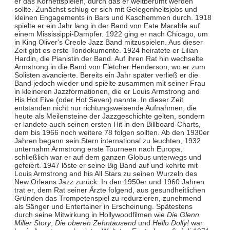
er das Kornettspielen, durch das er weltberümt werden
sollte. Zunächst schlug er sich mit Gelegenheitsjobs und
kleinen Engagements in Bars und Kaschemmen durch. 1918
spielte er ein Jahr lang in der Band von Fate Marable auf
einem Mississippi-Dampfer. 1922 ging er nach Chicago, um
in King Oliver's Creole Jazz Band mitzuspielen. Aus dieser
Zeit gibt es erste Tondokumente. 1924 heiratete er Lilian
Hardin, die Pianistin der Band. Auf ihren Rat hin wechselte
Armstrong in die Band von Fletcher Henderson, wo er zum
Solisten avancierte. Bereits ein Jahr später verließ er die
Band jedoch wieder und spielte zusammen mit seiner Frau
in kleineren Jazzformationen, die er Louis Armstrong and
His Hot Five (oder Hot Seven) nannte. In dieser Zeit
entstanden nicht nur richtungsweisende Aufnahmen, die
heute als Meilensteine der Jazzgeschichte gelten, sondern
er landete auch seinen ersten Hit in den Billboard-Charts,
dem bis 1966 noch weitere 78 folgen sollten. Ab den 1930er
Jahren begann sein Stern international zu leuchten, 1932
unternahm Armstrong erste Tourneen nach Europa,
schließlich war er auf dem ganzen Globus unterwegs und
gefeiert. 1947 löste er seine Big Band auf und kehrte mit
Louis Armstrong and his All Stars zu seinen Wurzeln des
New Orleans Jazz zurück. In den 1950er und 1960 Jahren
trat er, dem Rat seiner Ärzte folgend, aus gesundheitlichen
Gründen das Trompetenspiel zu redurzieren, zunehmend
als Sänger und Entertainer in Erscheinung. Spätestens
durch seine Mitwirkung in Hollywoodfilmen wie
Die Glenn
Miller Story
,
Die oberen Zehntausend
und
Hello Dolly!
war