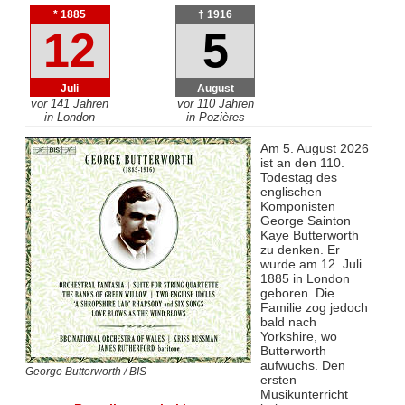
* 1885
† 1916
12
5
Juli
August
vor 141 Jahren
vor 110 Jahren
in London
in Pozières
Am 5. August 2026
ist an den 110.
Todestag des
englischen
Komponisten
George Sainton
Kaye Butterworth
zu denken. Er
wurde am 12. Juli
1885 in London
geboren. Die
Familie zog jedoch
bald nach
Yorkshire, wo
Butterworth
aufwuchs. Den
George Butterworth / BIS
ersten
Musikunterricht