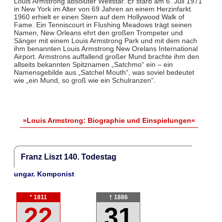
Louis Armstrong absoluter Weltstar. Er starb am 6. Juli 1971
in New York im Alter von 69 Jahren an einem Herzinfarkt.
1960 erhielt er einen Stern auf dem Hollywood Walk of
Fame. Ein Tenniscourt in Flushing Meadows trägt seinen
Namen, New Orleans ehrt den großen Trompeter und
Sänger mit einem Louis Armstrong Park und mit dem nach
ihm benannten Louis Armstrong New Orelans International
Airport. Armstrons auffallend großer Mund brachte ihm den
allseits bekannten Spitznamen „Satchmo“ ein – ein
Namensgebilde aus „Satchel Mouth“, was soviel bedeutet
wie „ein Mund, so groß wie ein Schulranzen“.
»Louis Armstrong: Biographie und Einspielungen«
Franz Liszt 140. Todestag
ungar. Komponist
* 1811
† 1886
22
31