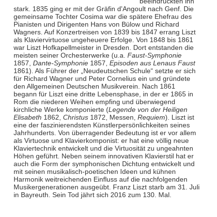
beeindruckten ihn
stark. 1835 ging er mit der Gräfin d'Angoult nach Genf. Die
gemeinsame Tochter Cosima war die spätere Ehefrau des
Pianisten und Dirigenten Hans von Bülow und Richard
Wagners. Auf Konzertreisen von 1839 bis 1847 errang Liszt
als Klaviervirtuose ungeheuere Erfolge. Von 1848 bis 1861
war Liszt Hofkapellmeister in Dresden. Dort entstanden die
meisten seiner Orchesterwerke (u.a.
Faust-Symphonie
1857,
Dante-Symphonie
1857,
Episoden aus Lenaus Faust
1861). Als Führer der „Neudeutschen Schule“ setzte er sich
für Richard Wagner und Peter Cornelius ein und gründete
den Allgemeinen Deutschen Musikverein. Nach 1861
begann für Liszt eine dritte Lebensphase, in der er 1865 in
Rom die niederen Weihen empfing und überwiegend
kirchliche Werke komponierte (
Legende von der Heiligen
Elisabeth
1862,
Christus
1872, Messen,
Requiem
). Liszt ist
eine der faszinierendsten Künstlerpersönlichkeiten seines
Jahrhunderts. Von überragender Bedeutung ist er vor allem
als Virtuose und Klavierkomponist: er hat eine völlig neue
Klaviertechnik entwickelt und die Virtuosität zu ungeahnten
Höhen geführt. Neben seinem innovativen Klavierstil hat er
auch die Form der symphonischen Dichtung entwickelt und
mit seinen musikalisch-poetischen Ideen und kühnen
Harmonik weitreichenden Einfluss auf die nachfolgenden
Musikergenerationen ausgeübt. Franz Liszt starb am 31. Juli
in Bayreuth. Sein Tod jährt sich 2016 zum 130. Mal.