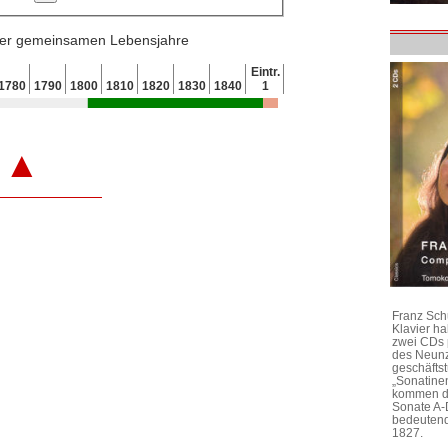
 der gemeinsamen Lebensjahre
Eintr.
1780
1790
1800
1810
1820
1830
1840
1
▲
Franz Sch
Klavier h
zwei CDs 
des Neunz
geschäftst
„Sonatine
kommen di
Sonate A-
bedeutend
1827.