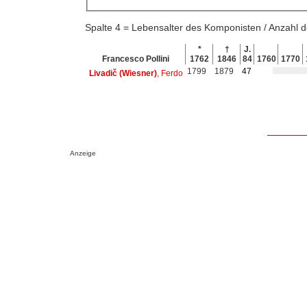
Spalte 4 = Lebensalter des Komponisten / Anzahl
*
†
J.
Francesco Pollini
1762
1846
84
1760
1770
1799
1879
47
Livadič (Wiesner)
, Ferdo
Anzeige