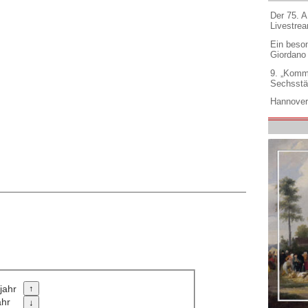
Der 75. 
Livestre
Ein beso
Giordano
9. „Komm
Sechsstä
Hannover
jahr
ahr