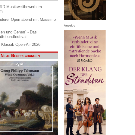
ARD-Musikwettbewerb im
am
nderer Opernabend mit Massimo
Anzeige
en und Gehen“ - Das
dtebundfestival
 Klassik Open-Air 2026
Neue Besprechungen