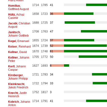
Franz Anton
1714
1785
41
Homilius
,
Gottfried August
1658
1723
36
Hültz
, Achaz
Casimir
1688
1725
37
Jacobi
, Christian
August
1708
1763
47
Janitsch
,
Johann Gottlieb
1655
1724
37
Kegel
, Emanuel
1674
1739
52
Keiser
, Reinhard
1670
1748
61
Kellner
, David
1705
1772
50
Kellner
, Johann
Peter
1627
1693
6
Kerll
, Johann
Caspar
1721
1783
34
Kirnberger
,
Johann Philipp
1722
1794
33
Kleinknecht
,
Jakob Friedrich
1752
1817
3
Knecht
, Justin
Heinrich
1714
1791
41
Kobrich
, Johann
Anton