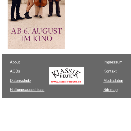
About
Impressum
AGBs
Kontakt
Datenschutz
Mediadaten
Haftungsausschluss
Sitemap