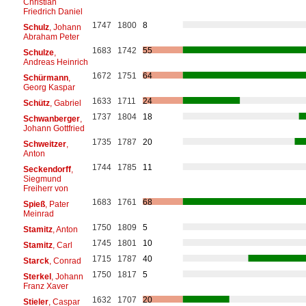
Christian
Friedrich Daniel
1747
1800
8
Schulz
, Johann
Abraham Peter
1683
1742
55
Schulze
,
Andreas Heinrich
1672
1751
64
Schürmann
,
Georg Kaspar
1633
1711
24
Schütz
, Gabriel
1737
1804
18
Schwanberger
,
Johann Gottfried
1735
1787
20
Schweitzer
,
Anton
1744
1785
11
Seckendorff
,
Siegmund
Freiherr von
1683
1761
68
Spieß
, Pater
Meinrad
1750
1809
5
Stamitz
, Anton
1745
1801
10
Stamitz
, Carl
1715
1787
40
Starck
, Conrad
1750
1817
5
Sterkel
, Johann
Franz Xaver
1632
1707
20
Stieler
, Caspar