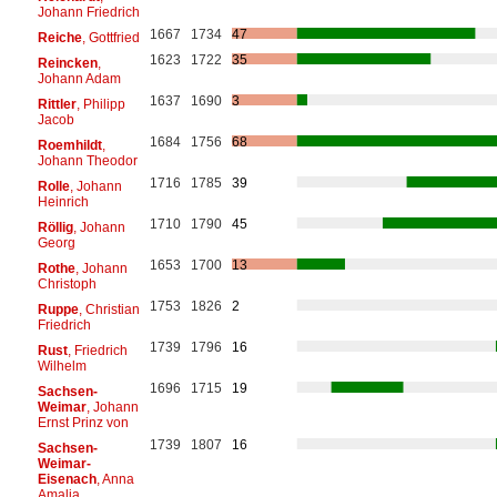
Johann Friedrich
1667
1734
47
Reiche
, Gottfried
1623
1722
35
Reincken
,
Johann Adam
1637
1690
3
Rittler
, Philipp
Jacob
1684
1756
68
Roemhildt
,
Johann Theodor
1716
1785
39
Rolle
, Johann
Heinrich
1710
1790
45
Röllig
, Johann
Georg
1653
1700
13
Rothe
, Johann
Christoph
1753
1826
2
Ruppe
, Christian
Friedrich
1739
1796
16
Rust
, Friedrich
Wilhelm
1696
1715
19
Sachsen-
Weimar
, Johann
Ernst Prinz von
1739
1807
16
Sachsen-
Weimar-
Eisenach
, Anna
Amalia