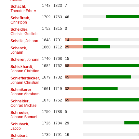
1748
1823
7
Schacht
,
Theodor Frhr. v.
1709
1763
46
Schaffrath
,
Christoph
1752
1815
3
Scheidler
,
Christin Gottlieb
1648
1701
14
Schelle
, Johann
1660
1712
25
Schenck
,
Johann
1740
1768
15
Scherer
, Johann
1682
1762
68
Schickhardt
,
Johann Christian
1679
1732
45
Schiefferdecker
,
Johann Christian
1661
1719
32
Schmikerer
,
Johann Abraham
1673
1752
65
Schneider
,
Conrad Michael
1750
1788
5
Schroeter
,
Johann Samuel
1726
1784
29
Schuback
,
Jacob
1739
1791
16
Schubart
,