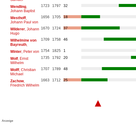
1723
1797
32
Wendling
,
Johann Baptist
1656
1705
18
Westhoff
,
Johann Paul von
1670
1724
37
Wilderer
, Johann
Hugo
1709
1758
46
Wilhelmine von
Bayreuth
,
1754
1825
1
Winter
, Peter von
1735
1792
20
Wolf
, Ernst
Wilhelm
1707
1789
48
Wolff
, Christian
Michael
1663
1712
25
Zachow
,
Friedrich Wilhelm
▲
Anzeige