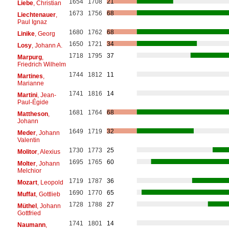
1654
1708
21
Liebe
, Christian
1673
1756
68
Liechtenauer
,
Paul Ignaz
1680
1762
68
Linike
, Georg
1650
1721
34
Losy
, Johann A.
1718
1795
37
Marpurg
,
Friedrich Wilhelm
1744
1812
11
Martines
,
Marianne
1741
1816
14
Martini
, Jean-
Paul-Égide
1681
1764
68
Mattheson
,
Johann
1649
1719
32
Meder
, Johann
Valentin
1730
1773
25
Molitor
, Alexius
1695
1765
60
Molter
, Johann
Melchior
1719
1787
36
Mozart
, Leopold
1690
1770
65
Muffat
, Gottlieb
1728
1788
27
Müthel
, Johann
Gottfried
1741
1801
14
Naumann
,