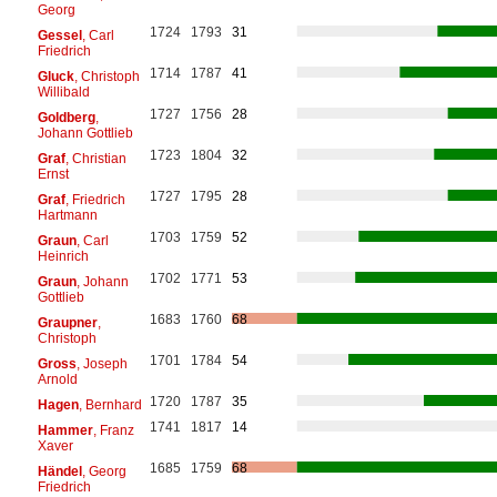
Georg
1724
1793
31
Gessel
, Carl
Friedrich
1714
1787
41
Gluck
, Christoph
Willibald
1727
1756
28
Goldberg
,
Johann Gottlieb
1723
1804
32
Graf
, Christian
Ernst
1727
1795
28
Graf
, Friedrich
Hartmann
1703
1759
52
Graun
, Carl
Heinrich
1702
1771
53
Graun
, Johann
Gottlieb
1683
1760
68
Graupner
,
Christoph
1701
1784
54
Gross
, Joseph
Arnold
1720
1787
35
Hagen
, Bernhard
1741
1817
14
Hammer
, Franz
Xaver
1685
1759
68
Händel
, Georg
Friedrich