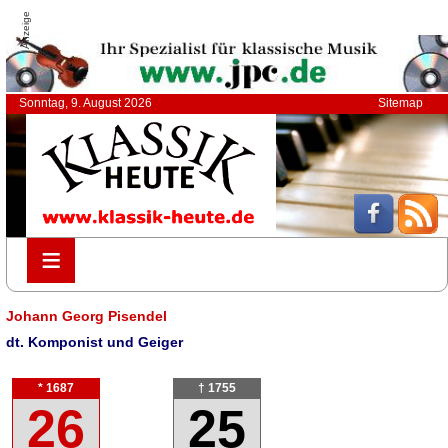
Anzeige
Sonntag, 9. August 2026
Sitemap
≡
≡
Johann Georg Pisendel
dt. Komponist und Geiger
* 1687
† 1755
26
25