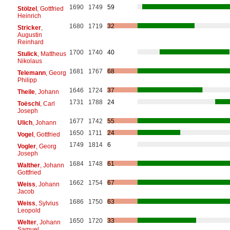
1690
1749
59
Stölzel
, Gottfried
Heinrich
1680
1719
32
Stricker
,
Augustin
Reinhard
1700
1740
40
Stulick
, Mattheus
Nikolaus
1681
1767
68
Telemann
, Georg
Philipp
1646
1724
37
Theile
, Johann
1731
1788
24
Toëschi
, Carl
Joseph
1677
1742
55
Ulich
, Johann
1650
1711
24
Vogel
, Gottfried
1749
1814
6
Vogler
, Georg
Joseph
1684
1748
61
Walther
, Johann
Gottfried
1662
1754
67
Weiss
, Johann
Jacob
1686
1750
63
Weiss
, Sylvius
Leopold
1650
1720
33
Welter
, Johann
Samuel