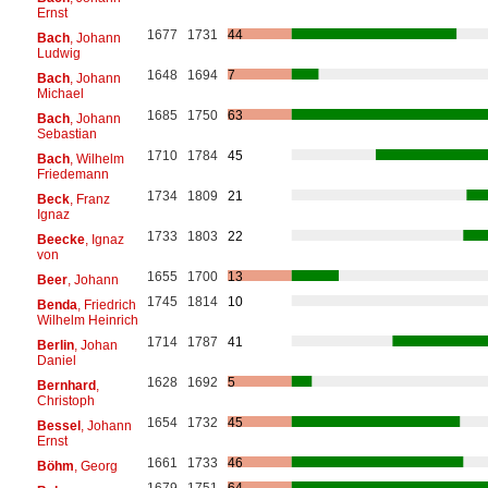
Ernst
1677
1731
44
Bach
, Johann
Ludwig
1648
1694
7
Bach
, Johann
Michael
1685
1750
63
Bach
, Johann
Sebastian
1710
1784
45
Bach
, Wilhelm
Friedemann
1734
1809
21
Beck
, Franz
Ignaz
1733
1803
22
Beecke
, Ignaz
von
1655
1700
13
Beer
, Johann
1745
1814
10
Benda
, Friedrich
Wilhelm Heinrich
1714
1787
41
Berlin
, Johan
Daniel
1628
1692
5
Bernhard
,
Christoph
1654
1732
45
Bessel
, Johann
Ernst
1661
1733
46
Böhm
, Georg
1679
1751
64