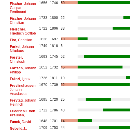
1656
1746
59
Fischer
, Johann
Caspar
Ferdinand
1733
1800
22
Fischer
, Johann
Christian
1722
1806
33
Fleischer
,
Friedrich Gottlob
1626
1697
10
Flor
, Christian
1749
1818
6
Forkel
, Johann
Nikolaus
1693
1745
52
Förster
,
Christoph
1652
1732
45
Förtsch
, Johann
Philipp
1736
1811
19
Fränzl
, Ignaz
1670
1739
52
Freylinghausen
,
Johann
Anastasius
1695
1720
25
Freytag
, Johann
Heinrich
1712
1786
43
Friedrich II. von
Preußen
,
1648
1701
14
Funck
, David
1709
1753
44
Gebel d.J.
,