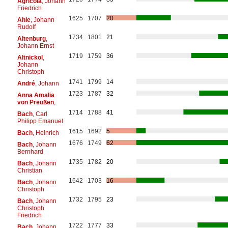
Agricola
, Johann
Friedrich
1625
1707
20
Ahle
, Johann
Rudolf
1734
1801
21
Altenburg
,
Johann Ernst
1719
1759
36
Altnickol
,
Johann
Christoph
1741
1799
14
André
, Johann
1723
1787
32
Anna Amalia
von Preußen
,
1714
1788
41
Bach
, Carl
Philipp Emanuel
1615
1692
5
Bach
, Heinrich
1676
1749
62
Bach
, Johann
Bernhard
1735
1782
20
Bach
, Johann
Christian
1642
1703
16
Bach
, Johann
Christoph
1732
1795
23
Bach
, Johann
Christoph
Friedrich
1722
1777
33
Bach
, Johann