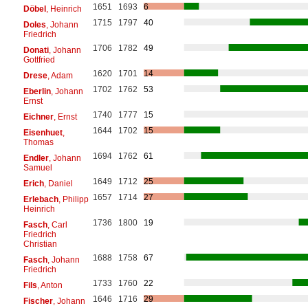
1651
1693
6
Döbel
, Heinrich
1715
1797
40
Doles
, Johann
Friedrich
1706
1782
49
Donati
, Johann
Gottfried
1620
1701
14
Drese
, Adam
1702
1762
53
Eberlin
, Johann
Ernst
1740
1777
15
Eichner
, Ernst
1644
1702
15
Eisenhuet
,
Thomas
1694
1762
61
Endler
, Johann
Samuel
1649
1712
25
Erich
, Daniel
1657
1714
27
Erlebach
, Philipp
Heinrich
1736
1800
19
Fasch
, Carl
Friedrich
Christian
1688
1758
67
Fasch
, Johann
Friedrich
1733
1760
22
Fils
, Anton
1646
1716
29
Fischer
, Johann