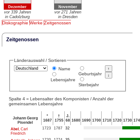
Dezember
November
vor 339 Jahren
vor 271 Jahren
in Cadolzburg
in Dresden
Diskographie
Werke
Zeitgenossen
Zeitgenossen
Länderauswahl / Sortieren
Name
Geburtsjahr
Lebensjahre
Sterbejahr
Spalte 4 = Lebensalter des Komponisten / Anzahl der
gemeinsamen Lebensjahre
*
†
J.
Johann Georg
1687
1755
68
1680
1690
1700
1710
1720
1730
174
Pisendel
1723
1787
32
Abel
, Carl
Friedrich
1720
1774
35