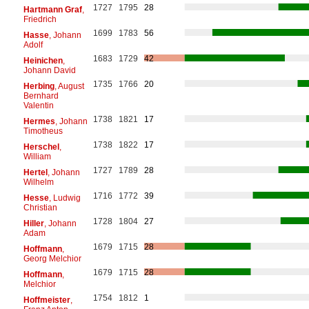
1727
1795
28
Hartmann Graf
,
Friedrich
1699
1783
56
Hasse
, Johann
Adolf
1683
1729
42
Heinichen
,
Johann David
1735
1766
20
Herbing
, August
Bernhard
Valentin
1738
1821
17
Hermes
, Johann
Timotheus
1738
1822
17
Herschel
,
William
1727
1789
28
Hertel
, Johann
Wilhelm
1716
1772
39
Hesse
, Ludwig
Christian
1728
1804
27
Hiller
, Johann
Adam
1679
1715
28
Hoffmann
,
Georg Melchior
1679
1715
28
Hoffmann
,
Melchior
1754
1812
1
Hoffmeister
,