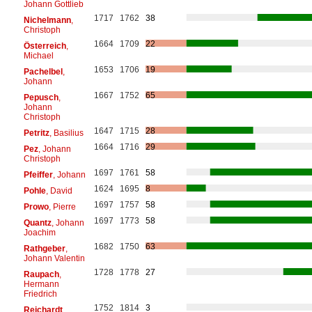
Johann Gottlieb
1717
1762
38
Nichelmann
,
Christoph
1664
1709
22
Österreich
,
Michael
1653
1706
19
Pachelbel
,
Johann
1667
1752
65
Pepusch
,
Johann
Christoph
1647
1715
28
Petritz
, Basilius
1664
1716
29
Pez
, Johann
Christoph
1697
1761
58
Pfeiffer
, Johann
1624
1695
8
Pohle
, David
1697
1757
58
Prowo
, Pierre
1697
1773
58
Quantz
, Johann
Joachim
1682
1750
63
Rathgeber
,
Johann Valentin
1728
1778
27
Raupach
,
Hermann
Friedrich
1752
1814
3
Reichardt
,