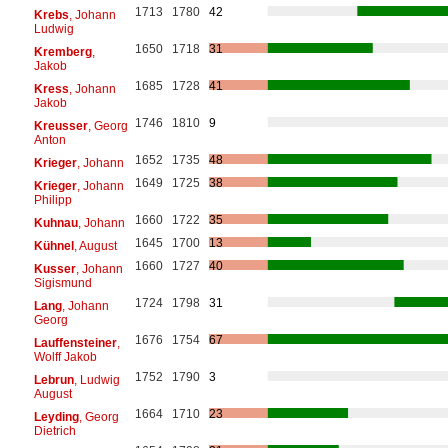
1713
1780
42
Krebs
, Johann
Ludwig
1650
1718
31
Kremberg
,
Jakob
1685
1728
41
Kress
, Johann
Jakob
1746
1810
9
Kreusser
, Georg
Anton
1652
1735
48
Krieger
, Johann
1649
1725
38
Krieger
, Johann
Philipp
1660
1722
35
Kuhnau
, Johann
1645
1700
13
Kühnel
, August
1660
1727
40
Kusser
, Johann
Sigismund
1724
1798
31
Lang
, Johann
Georg
1676
1754
67
Lauffensteiner
,
Wolff Jakob
1752
1790
3
Lebrun
, Ludwig
August
1664
1710
23
Leyding
, Georg
Dietrich