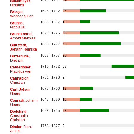
Bokemeyer
,
Heinrich
1626
1712
25
Briegel
,
Wolfgang Carl
1665
1697
10
Bruhns
,
Nicolaus
1670
1725
38
Brunckhorst
,
Arnold Matthias
1666
1727
40
Buttstedt
,
Johann Heinrich
1637
1707
20
Buxtehude
,
Dietrich
1718
1782
37
Camerloher
,
Placidus von
1731
1798
24
Cannabich
,
Christian
1677
1700
13
Carl
, Johann
Georg
1645
1699
12
Conradi
, Johann
Georg
1628
1715
28
Dedekind
,
Constantin
Christian
1753
1827
2
Dimler
, Franz
Anton