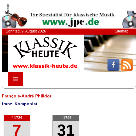
Anzeige
Sonntag, 9. August 2026
Sitemap
≡
≡
François-André Philidor
franz. Komponist
* 1726
† 1795
7
31