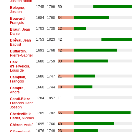
Joseph Bodin
1745
1799
50
Bologne
,
Joseph
1684
1760
34
Bouvard
,
François
1703
1738
12
Braun
, Jean
Daniel
1753
1823
42
Bréval
, Jean
Baptist
1693
1768
42
Buffardin
,
Pierre-Gabriel
1680
1759
33
Caix
d'Hervelois
,
Louis de
1686
1747
21
Campion
,
François
1660
1744
18
Campra
,
André
1784
1857
11
Castil-Blaze
,
Francois Henri
Joseph
1705
1782
56
Chedeville le
Cadet
, Nicolas
1695
1766
40
Chéron
, André
1676
1749
23
Clérambault
,