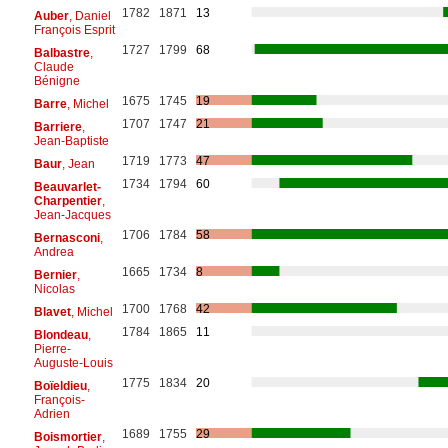
1782
1871
13
Auber
, Daniel
François Esprit
1727
1799
68
Balbastre
,
Claude
Bénigne
1675
1745
19
Barre
, Michel
1707
1747
21
Barriere
,
Jean-Baptiste
1719
1773
47
Baur
, Jean
1734
1794
60
Beauvarlet-
Charpentier
,
Jean-Jacques
1706
1784
58
Bernasconi
,
Andrea
1665
1734
8
Bernier
,
Nicolas
1700
1768
42
Blavet
, Michel
1784
1865
11
Blondeau
,
Pierre-
Auguste-Louis
1775
1834
20
Boïeldieu
,
François-
Adrien
1689
1755
29
Boismortier
,