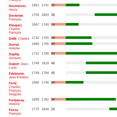
1661
1741
15
Desmarest
,
Henry
1759
1803
36
Devienne
,
François
1667
1740
14
Dieupart
,
Charles
François
1710
1755
29
Dollé
, Charles
1680
1756
30
Dornel
,
Antoine
1715
1789
63
Duphly
,
Jacques
1749
1819
46
Duport
, Jean-
Louis
1749
1794
45
Edelmann
,
Jean-Frédéric
1666
1746
20
Ferté
,
Charles-
François
Grégoire
1699
1782
56
Forqueray
,
Antoine
1775
1849
20
Fossa
,
François