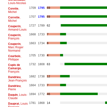
Louis-Nicolas
1709
1795
69
Corette
,
Michel
1707
1795
69
Corrette
,
Michel
1727
1789
62
Couperin
,
Armand-Louis
1668
1733
7
Couperin
,
François
1663
1734
8
Couperin
,
Marc Roger
Normand
1705
1730
4
Courbois
,
Philippe
1732
1808
63
Cupis de
Camargo
,
François
1682
1738
12
Dandrieu
,
Jean-François
1664
1733
7
Dandrieu
,
Pierre
1694
1772
46
Daquin
, Louis-
Claude
1781
1868
14
Dauprat
, Louis
François