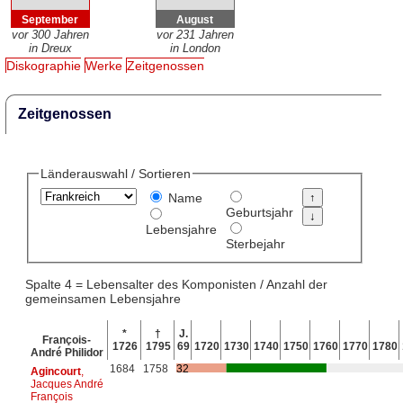
September
August
vor 300 Jahren
vor 231 Jahren
in Dreux
in London
Diskographie
Werke
Zeitgenossen
Zeitgenossen
Länderauswahl / Sortieren
Name
Geburtsjahr
Lebensjahre
Sterbejahr
Spalte 4 = Lebensalter des Komponisten / Anzahl der
gemeinsamen Lebensjahre
*
†
J.
François-
1726
1795
69
1720
1730
1740
1750
1760
1770
1780
André Philidor
1684
1758
32
Agincourt
,
Jacques André
François