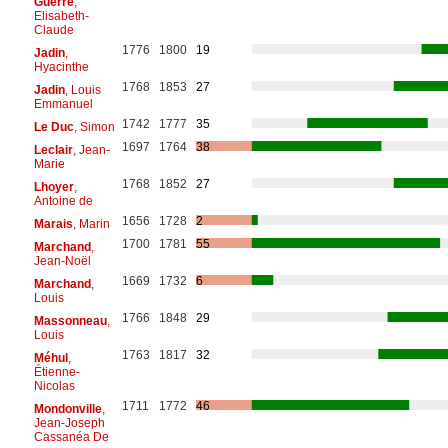
Guerre
,
Elisabeth-
Claude
1776
1800
19
Jadin
,
Hyacinthe
1768
1853
27
Jadin
, Louis
Emmanuel
1742
1777
35
Le Duc
, Simon
1697
1764
38
Leclair
, Jean-
Marie
1768
1852
27
Lhoyer
,
Antoine de
1656
1728
2
Marais
, Marin
1700
1781
55
Marchand
,
Jean-Noël
1669
1732
6
Marchand
,
Louis
1766
1848
29
Massonneau
,
Louis
1763
1817
32
Méhul
,
Étienne-
Nicolas
1711
1772
46
Mondonville
,
Jean-Joseph
Cassanéa De