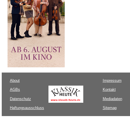
About
Impressum
AGBs
Kontakt
Datenschutz
Mediadaten
Haftungsausschluss
Sitemap