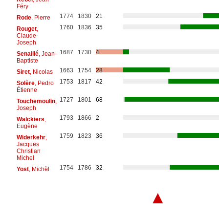
Féry
1774
1830
21
Rode
, Pierre
1760
1836
35
Rouget
,
Claude-
Joseph
1687
1730
4
Senaillé
, Jean-
Baptiste
1663
1754
28
Siret
, Nicolas
1753
1817
42
Solère
, Pedro
Étienne
1727
1801
68
Touchemoulin
,
Joseph
1793
1866
2
Walckiers
,
Eugène
1759
1823
36
Widerkehr
,
Jacques
Christian
Michel
1754
1786
32
Yost
, Michèl
▲