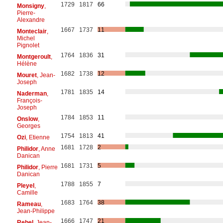
1729
1817
66
Monsigny
,
Pierre-
Alexandre
1667
1737
11
Monteclair
,
Michel
Pignolet
1764
1836
31
Montgeroult
,
Hélène
1682
1738
12
Mouret
, Jean-
Joseph
1781
1835
14
Naderman
,
François-
Joseph
1784
1853
11
Onslow
,
Georges
1754
1813
41
Ozi
, Etienne
1681
1728
2
Philidor
, Anne
Danican
1681
1731
5
Philidor
, Pierre
Danican
1788
1855
7
Pleyel
,
Camille
1683
1764
38
Rameau
,
Jean-Philippe
1666
1747
21
Rebel
, Jean-