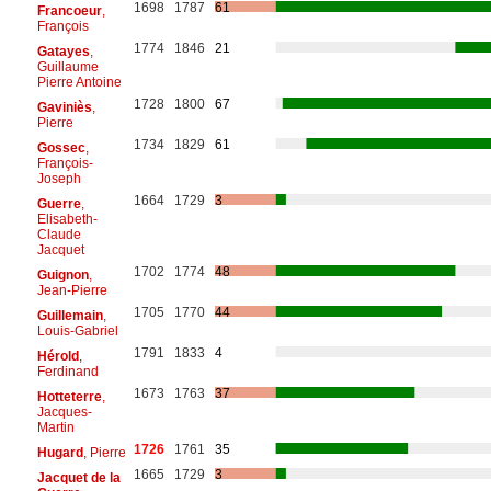
1698
1787
61
Francoeur
,
François
1774
1846
21
Gatayes
,
Guillaume
Pierre Antoine
1728
1800
67
Gaviniès
,
Pierre
1734
1829
61
Gossec
,
François-
Joseph
1664
1729
3
Guerre
,
Elisabeth-
Claude
Jacquet
1702
1774
48
Guignon
,
Jean-Pierre
1705
1770
44
Guillemain
,
Louis-Gabriel
1791
1833
4
Hérold
,
Ferdinand
1673
1763
37
Hotteterre
,
Jacques-
Martin
1726
1761
35
Hugard
, Pierre
1665
1729
3
Jacquet de la