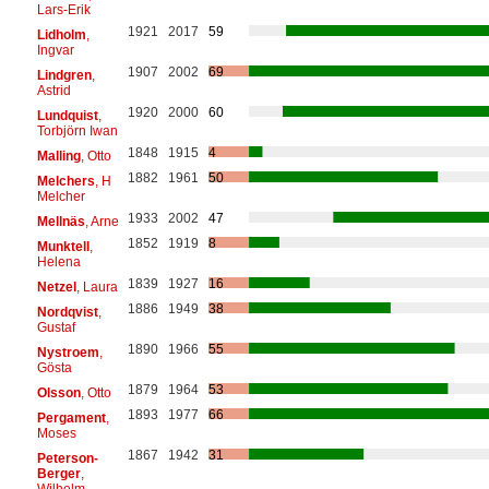
Lars-Erik
1921
2017
59
Lidholm
,
Ingvar
1907
2002
69
Lindgren
,
Astrid
1920
2000
60
Lundquist
,
Torbjörn Iwan
1848
1915
4
Malling
, Otto
1882
1961
50
Melchers
, H
Melcher
1933
2002
47
Mellnäs
, Arne
1852
1919
8
Munktell
,
Helena
1839
1927
16
Netzel
, Laura
1886
1949
38
Nordqvist
,
Gustaf
1890
1966
55
Nystroem
,
Gösta
1879
1964
53
Olsson
, Otto
1893
1977
66
Pergament
,
Moses
1867
1942
31
Peterson-
Berger
,
Wilhelm