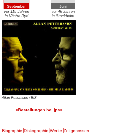
September
Juni
vor 115 Jahren
vor 46 Jahren
in Västra Ryd
in Stockholm
Allan Pettersson / BIS
»Bestellungen bei jpc«
Biographie
Diskographie
Werke
Zeitgenossen