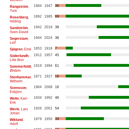
1884
1947
36
Rangström
,
Ture
1892
1985
69
Rosenberg
,
Hilding
1942
2019
38
Sandström
,
Sven-David
1944
2024
36
Segerstam
,
Leif
1853
1918
7
Sjögren
, Emil
1912
1957
45
Söderlundh
,
Lille Bror
1919
1994
61
Sommerfeldt
,
Øistein
1871
1927
16
Stenhammar
,
Wilhelm
1964
2008
16
Svensson
,
Esbjörn
1934
1992
46
Welin
, Karl-
Erik
1926
2001
54
Werle
, Lars
Johan
1879
1950
39
Wiklund
,
Adolf