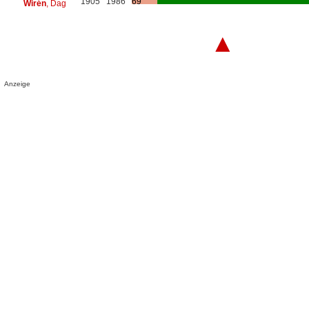
1905
1986
69
Wirén
, Dag
▲
Anzeige