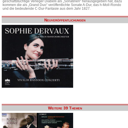
geschäftstüchtige Verleger Diabelli als „Sonatinen“ herausgegeben hat, dazu
kommen die als „Grand Duo“ veröffentlichte Sonate A-Dur, das h-Moll-Rondo
und die bedeutende C-Dur-Fantasie aus dem Jahr 1827.
Neuveröffentlichungen
Weitere 39 Themen