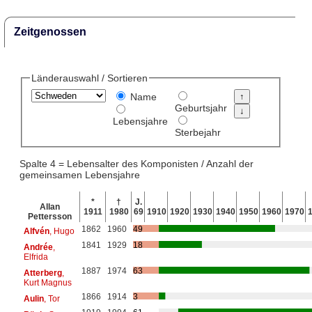
Zeitgenossen
Länderauswahl / Sortieren
Name
Geburtsjahr
Lebensjahre
Sterbejahr
Spalte 4 = Lebensalter des Komponisten / Anzahl der
gemeinsamen Lebensjahre
*
†
J.
Allan
1911
1980
69
1910
1920
1930
1940
1950
1960
1970
Pettersson
1862
1960
49
Alfvén
, Hugo
1841
1929
18
Andrée
,
Elfrida
1887
1974
63
Atterberg
,
Kurt Magnus
1866
1914
3
Aulin
, Tor