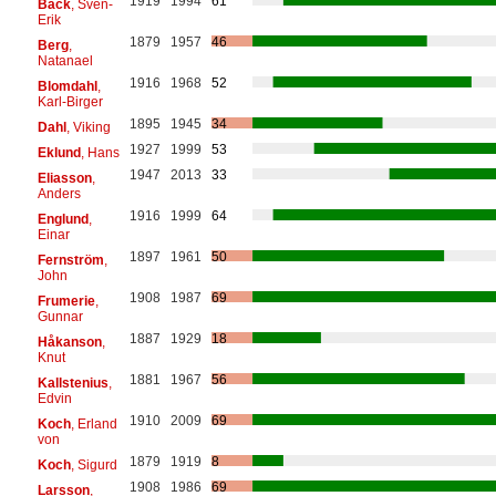
1919
1994
61
Bäck
, Sven-
Erik
1879
1957
46
Berg
,
Natanael
1916
1968
52
Blomdahl
,
Karl-Birger
1895
1945
34
Dahl
, Viking
1927
1999
53
Eklund
, Hans
1947
2013
33
Eliasson
,
Anders
1916
1999
64
Englund
,
Einar
1897
1961
50
Fernström
,
John
1908
1987
69
Frumerie
,
Gunnar
1887
1929
18
Håkanson
,
Knut
1881
1967
56
Kallstenius
,
Edvin
1910
2009
69
Koch
, Erland
von
1879
1919
8
Koch
, Sigurd
1908
1986
69
Larsson
,