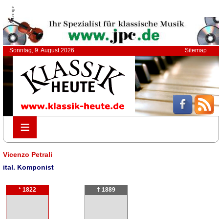
Anzeige
Sonntag, 9. August 2026
Sitemap
≡
≡
Vicenzo Petrali
ital. Komponist
* 1822
† 1889