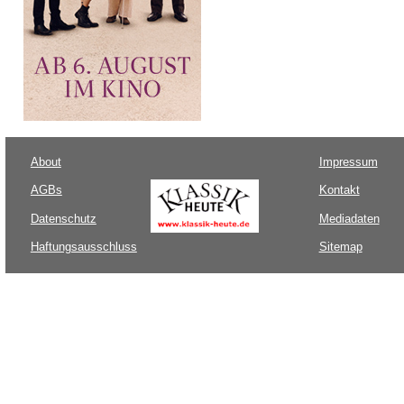
About
Impressum
AGBs
Kontakt
Datenschutz
Mediadaten
Haftungsausschluss
Sitemap