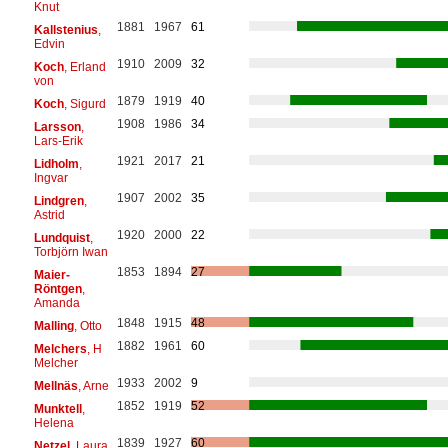
Knut
1881
1967
61
Kallstenius
,
Edvin
1910
2009
32
Koch
, Erland
von
1879
1919
40
Koch
, Sigurd
1908
1986
34
Larsson
,
Lars-Erik
1921
2017
21
Lidholm
,
Ingvar
1907
2002
35
Lindgren
,
Astrid
1920
2000
22
Lundquist
,
Torbjörn Iwan
1853
1894
27
Maier-
Röntgen
,
Amanda
1848
1915
48
Malling
, Otto
1882
1961
60
Melchers
, H
Melcher
1933
2002
9
Mellnäs
, Arne
1852
1919
52
Munktell
,
Helena
1839
1927
60
Netzel
, Laura