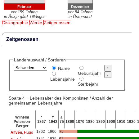
Februar
Dezember
vor 159 Jahren
vor 84 Jahren
in Äskja gård, Ullånger
in Östersund
Diskographie
Werke
Zeitgenossen
Zeitgenossen
Länderauswahl / Sortieren
Name
Geburtsjahr
Lebensjahre
Sterbejahr
Spalte 4 = Lebensalter des Komponisten / Anzahl der
gemeinsamen Lebensjahre
Wilhelm
*
†
J.
Peterson-
1867
1942
75
1860
1870
1880
1890
1900
1910
1920
Berger
1862
1960
75
Alfvén
, Hugo
1841
1929
62