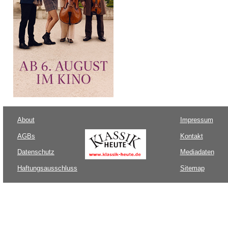
About
Impressum
AGBs
Kontakt
Datenschutz
Mediadaten
Haftungsausschluss
Sitemap