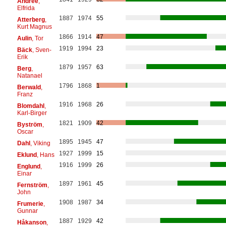
Andrée
,
Elfrida
1887
1974
55
Atterberg
,
Kurt Magnus
1866
1914
47
Aulin
, Tor
1919
1994
23
Bäck
, Sven-
Erik
1879
1957
63
Berg
,
Natanael
1796
1868
1
Berwald
,
Franz
1916
1968
26
Blomdahl
,
Karl-Birger
1821
1909
42
Byström
,
Oscar
1895
1945
47
Dahl
, Viking
1927
1999
15
Eklund
, Hans
1916
1999
26
Englund
,
Einar
1897
1961
45
Fernström
,
John
1908
1987
34
Frumerie
,
Gunnar
1887
1929
42
Håkanson
,