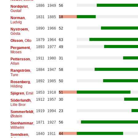
1886
1949
56
Nordqvist
,
Gustaf
1831
1885
18
Norman
,
Ludvig
1890
1966
52
Nystroem
,
Gösta
1879
1964
63
Olsson
, Otto
1893
1977
49
Pergament
,
Moses
1911
1980
31
Pettersson
,
Allan
1884
1947
58
Rangström
,
Ture
1892
1985
50
Rosenberg
,
Hilding
1853
1918
51
Sjögren
, Emil
1912
1957
30
Söderlundh
,
Lille Bror
1919
1994
23
Sommerfeldt
,
Øistein
1871
1927
56
Stenhammar
,
Wilhelm
1840
1911
44
Svendsen
,