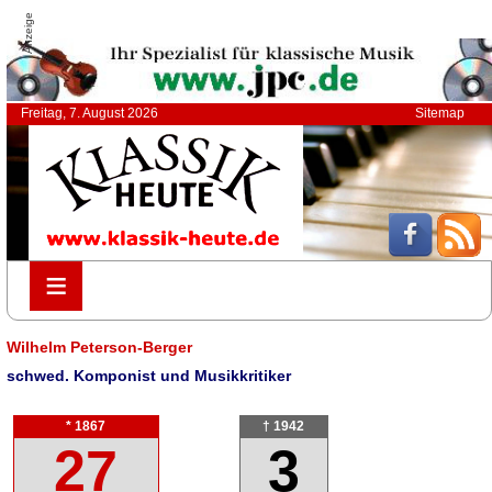
Anzeige
Freitag, 7. August 2026
Sitemap
≡
≡
Wilhelm Peterson-Berger
schwed. Komponist und Musikkritiker
* 1867
† 1942
27
3