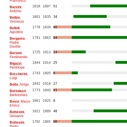
Francesco
1818
1897
51
Bazzini
,
Antonio
1801
1835
34
Bellini
,
Vincenzo
1778
1839
40
Belloli
,
Agostino
1791
1863
64
Bergamo
,
Padre
Davide
1725
1813
14
Bertoni
,
Ferdinando
1844
1914
25
Bigazzi
,
Pénélope
1743
1805
6
Boccherini
,
Luigi
1842
1918
27
Boïto
, Arrigo
1773
1840
41
Bortolazzi
,
Bartolomeo
1861
1925
8
Bossi
, Marco
Enrico
1821
1889
48
Bottesini
,
Giovanni
1792
1865
66
Bottesini
,
Pietro