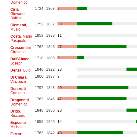
Domenico
1724
1808
9
Cirri
,
Giovanni
Battista
1752
1832
33
Clementi
,
Muzio
1858
1933
11
Costa
, Mario
Pasquale
1762
1846
47
Crescentini
,
Girolamo
1710
1805
6
Dall'Abaco
,
Joseph
1846
1922
23
Denza
, Luigi
1860
1937
9
Di Chiara
,
Vinzenzo
1797
1848
49
Donizetti
,
Gaetano
1763
1846
47
Dragonetti
,
Domenico
1846
1930
23
Drigo
,
Riccardo
1855
1929
14
Esposito
,
Michele
1763
1842
43
Ferrari
,