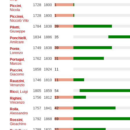
1728
1800
1
Piccini
,
Nicola
1728
1800
1
Piccinni
,
Niccolò Vito
1784
1838
39
Pilotti
,
Giuseppe
1834
1886
35
Ponchielli
,
Amilcare
1749
1838
39
Ponte
,
Lorenzo
1762
1830
31
Portugal
,
Marcos
1858
1924
11
Puccini
,
Giacomo
1746
1810
11
Rauzzini
,
Venanzio
1805
1859
54
Ricci
, Luigi
1756
1812
13
Righini
,
Vincenzo
1757
1841
42
Rolla
,
Alessandro
1792
1868
69
Rossini
,
Gioachino
1788
1831
32