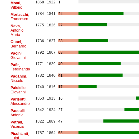
1868
1922
1
Monti
,
Vittorio
1784
1841
42
Morlacchi
,
Francesco
1775
1826
27
Nava
,
Antonio
Maria
1736
1827
28
Ottani
,
Bernardo
1792
1867
68
Pacini
,
Giovanni
1771
1839
40
Paër
,
Ferdinando
1782
1840
41
Paganini
,
Niccolò
1740
1816
17
Paisiello
,
Giovanni
1853
1913
16
Parisotti
,
Alessandro
1842
1924
27
Pasculli
,
Antonio
1822
1889
47
Petrali
,
Vicenzo
1787
1864
65
Picchianti
,
Luigi