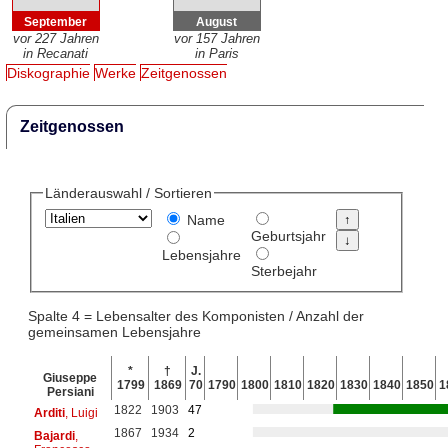
September
August
vor 227 Jahren
vor 157 Jahren
in Recanati
in Paris
Diskographie
Werke
Zeitgenossen
Zeitgenossen
Länderauswahl / Sortieren
Name
Geburtsjahr
Lebensjahre
Sterbejahr
Spalte 4 = Lebensalter des Komponisten / Anzahl der
gemeinsamen Lebensjahre
*
†
J.
Giuseppe
1799
1869
70
1790
1800
1810
1820
1830
1840
1850
1
Persiani
1822
1903
47
Arditi
, Luigi
1867
1934
2
Bajardi
,