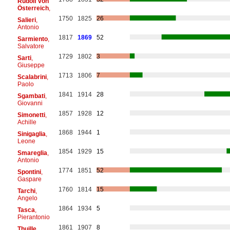
Rudolf von
Österreich
,
1750
1825
26
Salieri
,
Antonio
1817
1869
52
Sarmiento
,
Salvatore
1729
1802
3
Sarti
,
Giuseppe
1713
1806
7
Scalabrini
,
Paolo
1841
1914
28
Sgambati
,
Giovanni
1857
1928
12
Simonetti
,
Achille
1868
1944
1
Sinigaglia
,
Leone
1854
1929
15
Smareglia
,
Antonio
1774
1851
52
Spontini
,
Gaspare
1760
1814
15
Tarchi
,
Angelo
1864
1934
5
Tasca
,
Pierantonio
1861
1907
8
Thuille
,