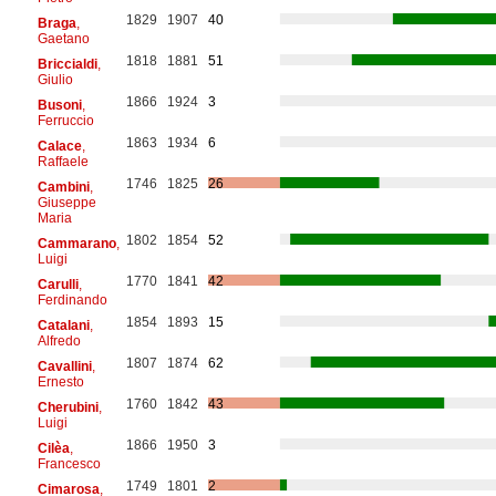
1829
1907
40
Braga
,
Gaetano
1818
1881
51
Briccialdi
,
Giulio
1866
1924
3
Busoni
,
Ferruccio
1863
1934
6
Calace
,
Raffaele
1746
1825
26
Cambini
,
Giuseppe
Maria
1802
1854
52
Cammarano
,
Luigi
1770
1841
42
Carulli
,
Ferdinando
1854
1893
15
Catalani
,
Alfredo
1807
1874
62
Cavallini
,
Ernesto
1760
1842
43
Cherubini
,
Luigi
1866
1950
3
Cilèa
,
Francesco
1749
1801
2
Cimarosa
,