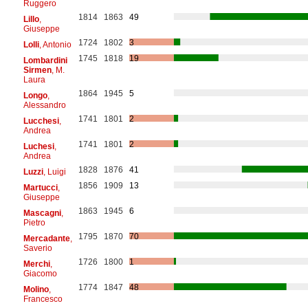
Ruggero
1814
1863
49
Lillo
,
Giuseppe
1724
1802
3
Lolli
, Antonio
1745
1818
19
Lombardini
Sirmen
, M.
Laura
1864
1945
5
Longo
,
Alessandro
1741
1801
2
Lucchesi
,
Andrea
1741
1801
2
Luchesi
,
Andrea
1828
1876
41
Luzzi
, Luigi
1856
1909
13
Martucci
,
Giuseppe
1863
1945
6
Mascagni
,
Pietro
1795
1870
70
Mercadante
,
Saverio
1726
1800
1
Merchi
,
Giacomo
1774
1847
48
Molino
,
Francesco