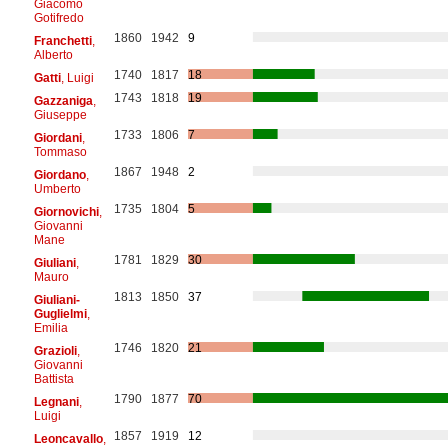
Giacomo
Gotifredo
1860
1942
9
Franchetti
,
Alberto
1740
1817
18
Gatti
, Luigi
1743
1818
19
Gazzaniga
,
Giuseppe
1733
1806
7
Giordani
,
Tommaso
1867
1948
2
Giordano
,
Umberto
1735
1804
5
Giornovichi
,
Giovanni
Mane
1781
1829
30
Giuliani
,
Mauro
1813
1850
37
Giuliani-
Guglielmi
,
Emilia
1746
1820
21
Grazioli
,
Giovanni
Battista
1790
1877
70
Legnani
,
Luigi
1857
1919
12
Leoncavallo
,