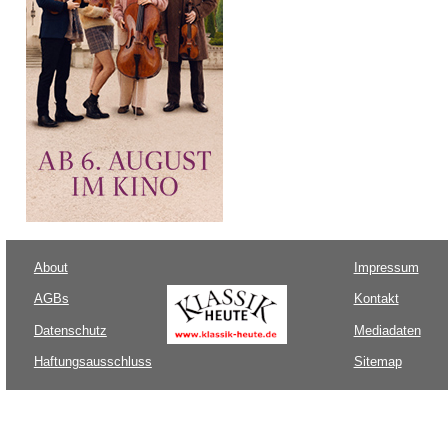
About
Impressum
AGBs
Kontakt
Datenschutz
Mediadaten
Haftungsausschluss
Sitemap