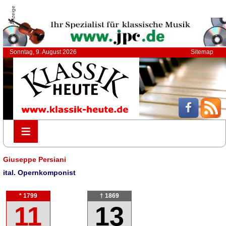
Anzeige
Sonntag, 9. August 2026
Sitemap
≡
≡
Giuseppe Persiani
ital. Opernkomponist
* 1799
† 1869
11
13