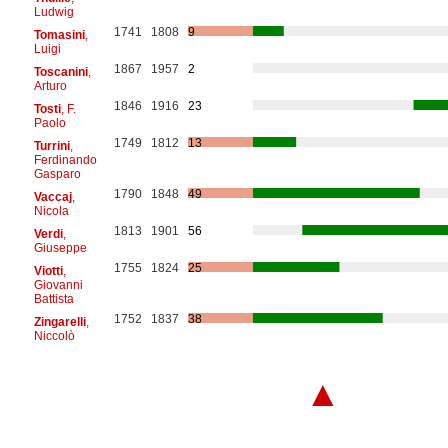
Ludwig
1741
1808
9
Tomasini
,
Luigi
1867
1957
2
Toscanini
,
Arturo
1846
1916
23
Tosti
, F.
Paolo
1749
1812
13
Turrini
,
Ferdinando
Gasparo
1790
1848
49
Vaccaj
,
Nicola
1813
1901
56
Verdi
,
Giuseppe
1755
1824
25
Viotti
,
Giovanni
Battista
1752
1837
38
Zingarelli
,
Niccolò
▲