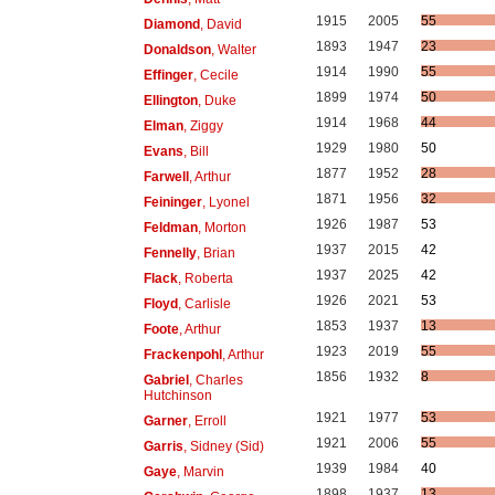
1915
2005
55
Diamond
, David
1893
1947
23
Donaldson
, Walter
1914
1990
55
Effinger
, Cecile
1899
1974
50
Ellington
, Duke
1914
1968
44
Elman
, Ziggy
1929
1980
50
Evans
, Bill
1877
1952
28
Farwell
, Arthur
1871
1956
32
Feininger
, Lyonel
1926
1987
53
Feldman
, Morton
1937
2015
42
Fennelly
, Brian
1937
2025
42
Flack
, Roberta
1926
2021
53
Floyd
, Carlisle
1853
1937
13
Foote
, Arthur
1923
2019
55
Frackenpohl
, Arthur
1856
1932
8
Gabriel
, Charles
Hutchinson
1921
1977
53
Garner
, Erroll
1921
2006
55
Garris
, Sidney (Sid)
1939
1984
40
Gaye
, Marvin
1898
1937
13