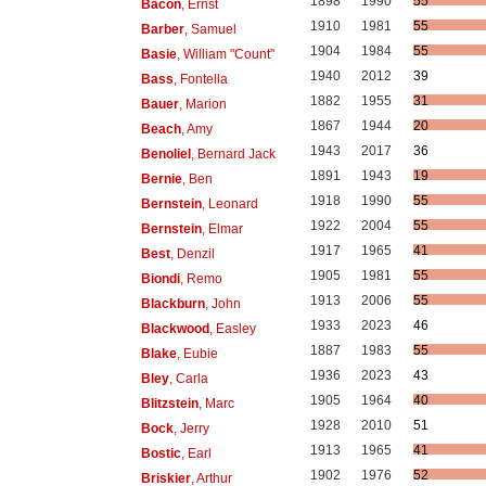
1898
1990
55
Bacon
, Ernst
1910
1981
55
Barber
, Samuel
1904
1984
55
Basie
, William "Count"
1940
2012
39
Bass
, Fontella
1882
1955
31
Bauer
, Marion
1867
1944
20
Beach
, Amy
1943
2017
36
Benoliel
, Bernard Jack
1891
1943
19
Bernie
, Ben
1918
1990
55
Bernstein
, Leonard
1922
2004
55
Bernstein
, Elmar
1917
1965
41
Best
, Denzil
1905
1981
55
Biondi
, Remo
1913
2006
55
Blackburn
, John
1933
2023
46
Blackwood
, Easley
1887
1983
55
Blake
, Eubie
1936
2023
43
Bley
, Carla
1905
1964
40
Blitzstein
, Marc
1928
2010
51
Bock
, Jerry
1913
1965
41
Bostic
, Earl
1902
1976
52
Briskier
, Arthur