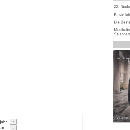
22. Niede
Kinderfüh
Die Best
Musikali
Saisonsta
jahr
ahr