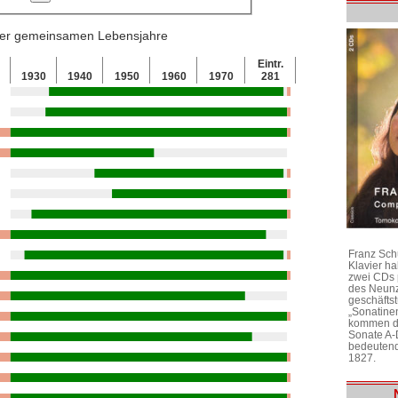
 der gemeinsamen Lebensjahre
Eintr.
0
1930
1940
1950
1960
1970
281
Franz Sch
Klavier h
zwei CDs 
des Neunz
geschäftst
„Sonatine
kommen di
Sonate A-
bedeutend
1827.