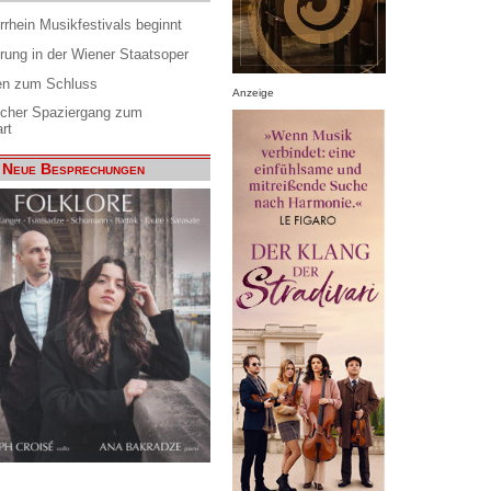
rrhein Musikfestivals beginnt
rung in der Wiener Staatsoper
en zum Schluss
Anzeige
scher Spaziergang zum
rt
Neue Besprechungen