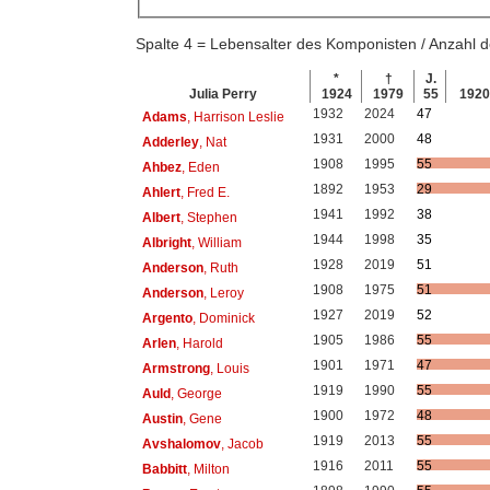
Spalte 4 = Lebensalter des Komponisten / Anzahl
*
†
J.
Julia Perry
1924
1979
55
192
1932
2024
47
Adams
, Harrison Leslie
1931
2000
48
Adderley
, Nat
1908
1995
55
Ahbez
, Eden
1892
1953
29
Ahlert
, Fred E.
1941
1992
38
Albert
, Stephen
1944
1998
35
Albright
, William
1928
2019
51
Anderson
, Ruth
1908
1975
51
Anderson
, Leroy
1927
2019
52
Argento
, Dominick
1905
1986
55
Arlen
, Harold
1901
1971
47
Armstrong
, Louis
1919
1990
55
Auld
, George
1900
1972
48
Austin
, Gene
1919
2013
55
Avshalomov
, Jacob
1916
2011
55
Babbitt
, Milton