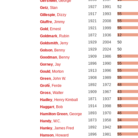
Gershwin
, George
1927
1991
52
Getz
, Stan
1917
1993
55
Gillespie
, Dizzy
1921
2008
55
Giuffre
, Jimmy
1921
1999
55
Gold
, Ernest
1872
1936
12
Goldmark
, Rubin
1929
2004
50
Goldsmith
, Jerry
1929
2024
50
Golson
, Benny
1909
1986
55
Goodman
, Benny
1896
1990
55
Gorney
, Jay
1913
1996
55
Gould
, Morton
1908
1989
55
Green
, John W.
1892
1972
48
Grofé
, Ferde
1909
1967
43
Gross
, Walter
1871
1937
13
Hadley
, Henry Kimball
1914
1998
55
Haggart
, Bob
1893
1970
46
Hamilton Green
, George
1873
1958
34
Handy
, W.C.
1892
1942
18
Hanley
, James Fred
1896
1981
55
Hanson
, Howard