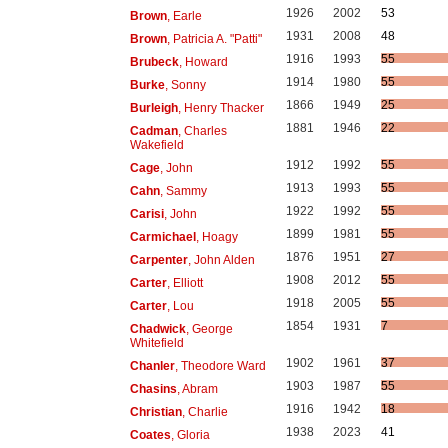
1926
2002
53
Brown
, Earle
1931
2008
48
Brown
, Patricia A. "Patti"
1916
1993
55
Brubeck
, Howard
1914
1980
55
Burke
, Sonny
1866
1949
25
Burleigh
, Henry Thacker
1881
1946
22
Cadman
, Charles
Wakefield
1912
1992
55
Cage
, John
1913
1993
55
Cahn
, Sammy
1922
1992
55
Carisi
, John
1899
1981
55
Carmichael
, Hoagy
1876
1951
27
Carpenter
, John Alden
1908
2012
55
Carter
, Elliott
1918
2005
55
Carter
, Lou
1854
1931
7
Chadwick
, George
Whitefield
1902
1961
37
Chanler
, Theodore Ward
1903
1987
55
Chasins
, Abram
1916
1942
18
Christian
, Charlie
1938
2023
41
Coates
, Gloria