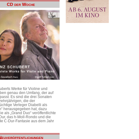
CD der Woche
uberts Werke für Violine und
aben genau den Umfang, der auf
passt. Es sind die drei Sonaten
ehnjährigen, die der
üchtige Verleger Diabelli als
n“ herausgegeben hat, dazu
e als „Grand Duo“ veröffentlichte
Dur, das h-Moll-Rondo und die
e C-Dur-Fantasie aus dem Jahr
Neuveröffentlichungen