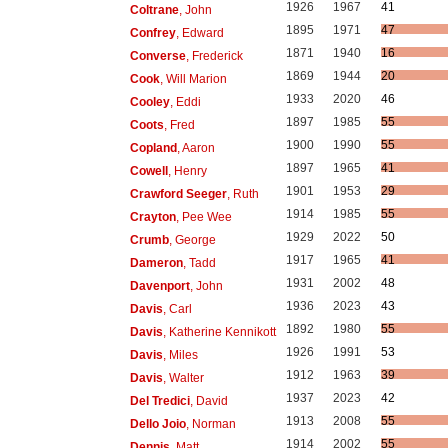
1926
1967
41
Coltrane
, John
1895
1971
47
Confrey
, Edward
1871
1940
16
Converse
, Frederick
1869
1944
20
Cook
, Will Marion
1933
2020
46
Cooley
, Eddi
1897
1985
55
Coots
, Fred
1900
1990
55
Copland
, Aaron
1897
1965
41
Cowell
, Henry
1901
1953
29
Crawford Seeger
, Ruth
1914
1985
55
Crayton
, Pee Wee
1929
2022
50
Crumb
, George
1917
1965
41
Dameron
, Tadd
1931
2002
48
Davenport
, John
1936
2023
43
Davis
, Carl
1892
1980
55
Davis
, Katherine Kennikott
1926
1991
53
Davis
, Miles
1912
1963
39
Davis
, Walter
1937
2023
42
Del Tredici
, David
1913
2008
55
Dello Joio
, Norman
1914
2002
55
Dennis
, Matt