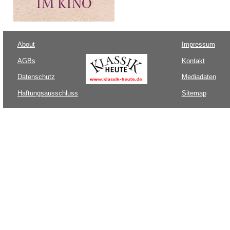
About
Impressum
AGBs
Kontakt
Datenschutz
Mediadaten
Haftungsausschluss
Sitemap