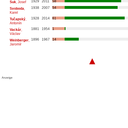
1929
2011
58
Suk
, Josef
1938
2007
54
Svoboda
,
Karel
1928
2014
61
Tučapský
,
Antonín
1881
1954
1
Vackár
,
Václav
1896
1967
14
Weinberger
,
Jaromír
▲
Anzeige