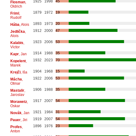
1925
1998
45
Flosman
,
Oldrich
1879
1972
19
Friml
,
Rudolf
1893
1973
20
Hába
, Alois
1912
2000
47
Jedlička
,
Alois
1923
2006
53
Kalabis
,
Victor
1914
1988
35
Kapr
, Jan
1932
2023
70
Kopelent
,
Marek
1904
1968
15
Krejči
, Iša
1922
2006
53
Mácha
,
Otmar
1906
1988
35
Mastalir
,
Jaroslav
1917
2007
54
Morawetz
,
Oskar
1921
1984
31
Novák
, Jan
1919
2007
54
Pauer
, Jiri
1896
1976
23
Profes
,
Anton