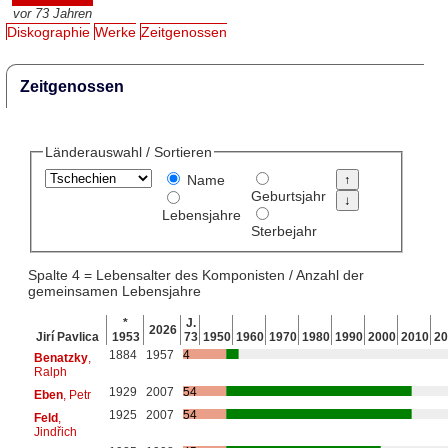
vor 73 Jahren
Diskographie
Werke
Zeitgenossen
Zeitgenossen
Länderauswahl / Sortieren
Name
Geburtsjahr
Lebensjahre
Sterbejahr
Spalte 4 = Lebensalter des Komponisten / Anzahl der
gemeinsamen Lebensjahre
*
J.
2026
Jirí Pavlica
1953
73
1950
1960
1970
1980
1990
2000
2010
20
1884
1957
4
Benatzky
,
Ralph
1929
2007
54
Eben
, Petr
1925
2007
54
Feld
,
Jindřich