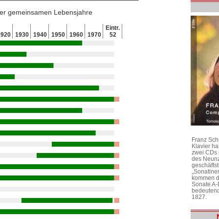
 der gemeinsamen Lebensjahre
Eintr.
1920
1930
1940
1950
1960
1970
52
Franz Sch
Klavier h
zwei CDs 
des Neunz
geschäftst
„Sonatine
kommen di
Sonate A-
bedeutend
1827.