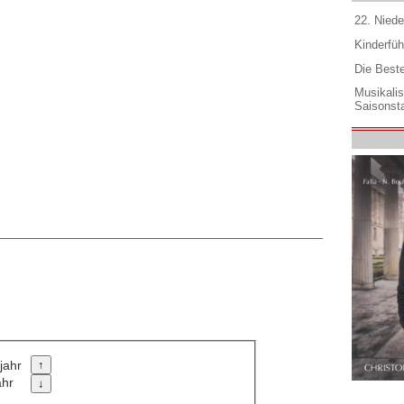
22. Niede
Kinderfüh
Die Best
Musikali
Saisonsta
jahr
ahr