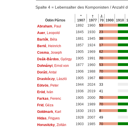
Spalte 4 = Lebensalter des Komponisten / Anzahl
*
†
J.
Ödön Pártos
1907
1977
70
1900
1910
1892
1960
53
Abraham
, Paul
1845
1930
23
Auer
, Leopold
1881
1945
38
Bartók
, Béla
1857
1924
17
Berté
, Heinrich
1905
1969
62
Cosma
, Joseph
1905
1991
70
Deák-Bárdos
, György
1877
1960
53
Dohnányi
, Ernst von
1906
1988
70
Doráti
, Antal
1905
1967
60
Draskóczy
, László
1944
2024
33
Eötvös
, Peter
1936
2019
41
Eröd
, Iván
1905
2000
70
Farkas
, Ferenc
1904
1989
70
Frid
, Géza
1830
1915
8
Goldmark
, Karl
1928
2007
49
Hidas
, Frigyes
1903
1985
70
Horusitzky
, Zoltán