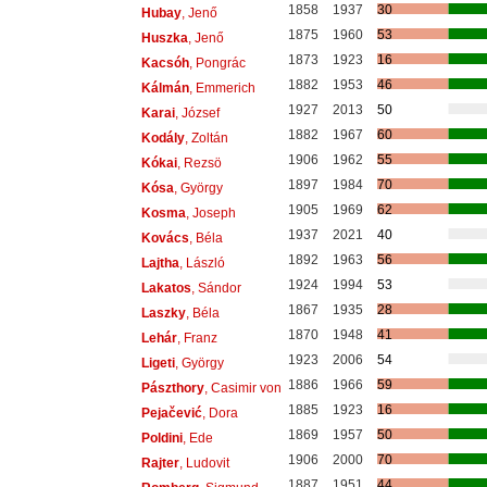
1858
1937
30
Hubay
, Jenő
1875
1960
53
Huszka
, Jenő
1873
1923
16
Kacsóh
, Pongrác
1882
1953
46
Kálmán
, Emmerich
1927
2013
50
Karai
, József
1882
1967
60
Kodály
, Zoltán
1906
1962
55
Kókai
, Rezsö
1897
1984
70
Kósa
, György
1905
1969
62
Kosma
, Joseph
1937
2021
40
Kovács
, Béla
1892
1963
56
Lajtha
, László
1924
1994
53
Lakatos
, Sándor
1867
1935
28
Laszky
, Béla
1870
1948
41
Lehár
, Franz
1923
2006
54
Ligeti
, György
1886
1966
59
Pászthory
, Casimir von
1885
1923
16
Pejačević
, Dora
1869
1957
50
Poldini
, Ede
1906
2000
70
Rajter
, Ludovit
1887
1951
44