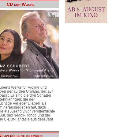
CD der Woche
uberts Werke für Violine und
aben genau den Umfang, der auf
passt. Es sind die drei Sonaten
ehnjährigen, die der
üchtige Verleger Diabelli als
n“ herausgegeben hat, dazu
e als „Grand Duo“ veröffentlichte
Dur, das h-Moll-Rondo und die
e C-Dur-Fantasie aus dem Jahr
Neuveröffentlichungen