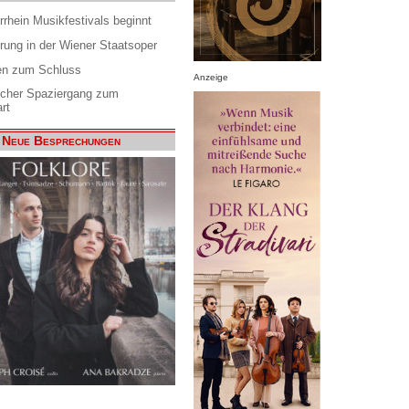
rrhein Musikfestivals beginnt
rung in der Wiener Staatsoper
en zum Schluss
Anzeige
scher Spaziergang zum
rt
Neue Besprechungen