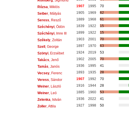
Romberg
, Sigmund
1907
1995
70
Rózsa
, Miklós
1905
1969
62
Seiber
, Mátyás
1889
1968
61
Seress
, Resző
1839
1922
15
Széchényi
, Ödön
1899
1922
15
Széchényi
, Imre III
1903
2001
70
Székely
, Zoltán
1897
1970
63
Szell
, George
1924
2019
53
Szönyi
, Erzsébet
1902
2005
70
Takács
, Jenő
1936
1995
41
Tamás
, Janós
1893
1935
28
Vecsey
, Ferenc
1907
1992
70
Veress
, Sándor
1916
1944
28
Weiner
, László
1885
1960
53
Weiner
, Leó
1936
2022
41
Zelenka
, István
1927
1998
50
Zoller
, Attila