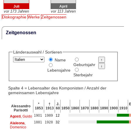
Juli
April
vor 173 Jahren
vor 113 Jahren
Diskographie
Werke
Zeitgenossen
Zeitgenossen
Länderauswahl / Sortieren
Name
Geburtsjahr
Lebensjahre
Sterbejahr
Spalte 4 = Lebensalter des Komponisten / Anzahl der
gemeinsamen Lebensjahre
*
†
J.
E
Alessandro
1853
1913
60
1850
1860
1870
1880
1890
1900
1910
Parisotti
1901
1989
12
Agosti
, Guido
1881
1928
32
Alaleona
,
Domenico