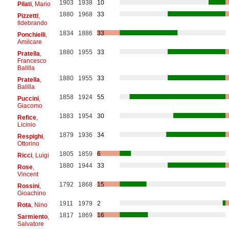
1903
1938
10
Pilati
, Mario
1880
1968
33
Pizzetti
,
Ildebrando
1834
1886
33
Ponchielli
,
Amilcare
1880
1955
33
Pratella
,
Francesco
Balilla
1880
1955
33
Pratella
,
Balilla
1858
1924
55
Puccini
,
Giacomo
1883
1954
30
Refice
,
Licinio
1879
1936
34
Respighi
,
Ottorino
1805
1859
6
Ricci
, Luigi
1880
1944
33
Rose
,
Vincent
1792
1868
15
Rossini
,
Gioachino
1911
1979
2
Rota
, Nino
1817
1869
16
Sarmiento
,
Salvatore