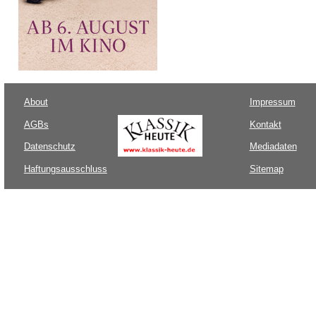
About
Impressum
AGBs
Kontakt
Datenschutz
Mediadaten
Haftungsausschluss
Sitemap