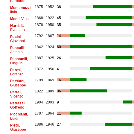
Bernardo
1875
1952
38
Montemezzi
,
Italo
1868
1922
45
Monti
, Vittorio
1878
1950
35
Nardella
,
Evemero
1792
1867
14
Pacini
,
Giovanni
1842
1924
60
Pasculli
,
Antonio
1887
1925
26
Passatelli
,
Linguini
1872
1956
41
Perosi
,
Lorenzo
1799
1869
16
Persiani
,
Giuseppe
1822
1889
36
Petrali
,
Vicenzo
1904
2003
9
Petrassi
,
Goffredo
1787
1864
11
Picchianti
,
Luigi
1886
1946
27
Pietri
,
Giuseppe