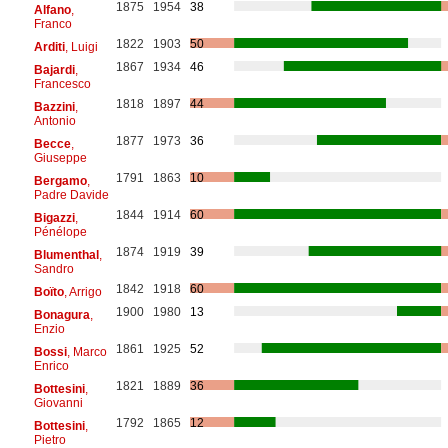
1875
1954
38
Alfano
,
Franco
1822
1903
50
Arditi
, Luigi
1867
1934
46
Bajardi
,
Francesco
1818
1897
44
Bazzini
,
Antonio
1877
1973
36
Becce
,
Giuseppe
1791
1863
10
Bergamo
,
Padre Davide
1844
1914
60
Bigazzi
,
Pénélope
1874
1919
39
Blumenthal
,
Sandro
1842
1918
60
Boïto
, Arrigo
1900
1980
13
Bonagura
,
Enzio
1861
1925
52
Bossi
, Marco
Enrico
1821
1889
36
Bottesini
,
Giovanni
1792
1865
12
Bottesini
,
Pietro