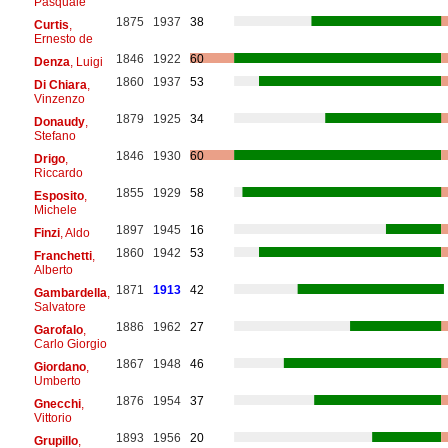
Pasquale
1875
1937
38
Curtis
,
Ernesto de
1846
1922
60
Denza
, Luigi
1860
1937
53
Di Chiara
,
Vinzenzo
1879
1925
34
Donaudy
,
Stefano
1846
1930
60
Drigo
,
Riccardo
1855
1929
58
Esposito
,
Michele
1897
1945
16
Finzi
, Aldo
1860
1942
53
Franchetti
,
Alberto
1871
1913
42
Gambardella
,
Salvatore
1886
1962
27
Garofalo
,
Carlo Giorgio
1867
1948
46
Giordano
,
Umberto
1876
1954
37
Gnecchi
,
Vittorio
1893
1956
20
Grupillo
,