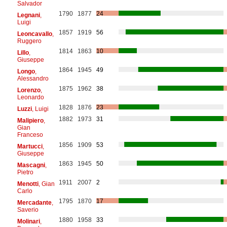
Salvador
1790
1877
24
Legnani
,
Luigi
1857
1919
56
Leoncavallo
,
Ruggero
1814
1863
10
Lillo
,
Giuseppe
1864
1945
49
Longo
,
Alessandro
1875
1962
38
Lorenzo
,
Leonardo
1828
1876
23
Luzzi
, Luigi
1882
1973
31
Malipiero
,
Gian
Franceso
1856
1909
53
Martucci
,
Giuseppe
1863
1945
50
Mascagni
,
Pietro
1911
2007
2
Menotti
, Gian
Carlo
1795
1870
17
Mercadante
,
Saverio
1880
1958
33
Molinari
,