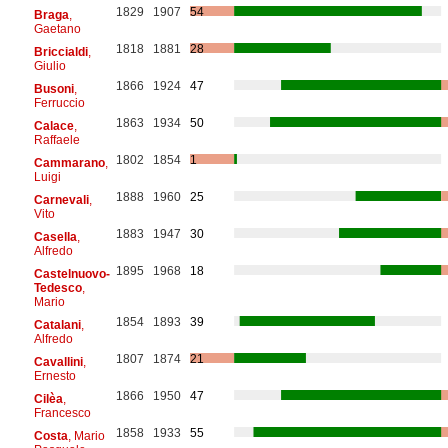
1829
1907
54
Braga
,
Gaetano
1818
1881
28
Briccialdi
,
Giulio
1866
1924
47
Busoni
,
Ferruccio
1863
1934
50
Calace
,
Raffaele
1802
1854
1
Cammarano
,
Luigi
1888
1960
25
Carnevali
,
Vito
1883
1947
30
Casella
,
Alfredo
1895
1968
18
Castelnuovo-
Tedesco
,
Mario
1854
1893
39
Catalani
,
Alfredo
1807
1874
21
Cavallini
,
Ernesto
1866
1950
47
Cilèa
,
Francesco
1858
1933
55
Costa
, Mario