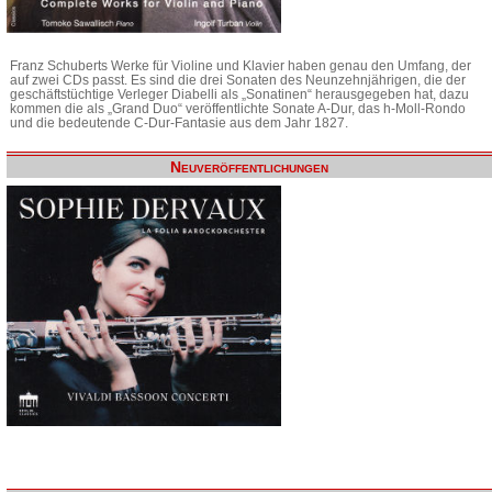
Franz Schuberts Werke für Violine und Klavier haben genau den Umfang, der
auf zwei CDs passt. Es sind die drei Sonaten des Neunzehnjährigen, die der
geschäftstüchtige Verleger Diabelli als „Sonatinen“ herausgegeben hat, dazu
kommen die als „Grand Duo“ veröffentlichte Sonate A-Dur, das h-Moll-Rondo
und die bedeutende C-Dur-Fantasie aus dem Jahr 1827.
Neuveröffentlichungen