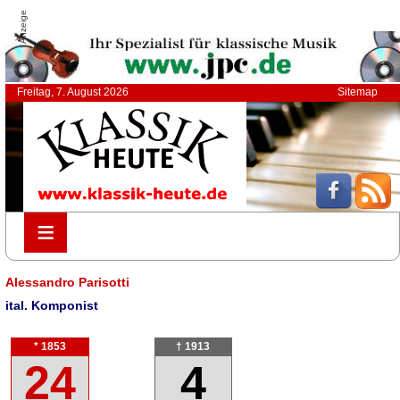
Anzeige
Freitag, 7. August 2026
Sitemap
≡
≡
Alessandro Parisotti
ital. Komponist
* 1853
† 1913
24
4