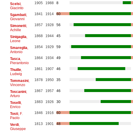
1905
1988
8
Scelsi
,
Giacinto
1841
1914
60
Sgambati
,
Giovanni
1857
1928
56
Simonetti
,
Achille
1868
1944
45
Sinigaglia
,
Leone
1854
1929
59
Smareglia
,
Antonio
1864
1934
49
Tasca
,
Pierantonio
1861
1907
46
Thuille
,
Ludwig
1878
1950
35
Tommasini
,
Vincenzo
1867
1957
46
Toscanini
,
Arturo
1883
1926
30
Toselli
,
Enrico
1846
1916
60
Tosti
, F.
Paolo
1813
1901
48
Verdi
,
Giuseppe