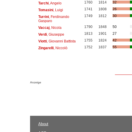
1760
1814
32
Tarchi
, Angelo
1741
1808
26
Tomasini
, Luigi
1749
1812
30
Turrini
, Ferdinando
Gasparo
1790
1848
50
Vaccaj
, Nicola
1813
1901
27
Verdi
, Giuseppe
1755
1824
42
Viotti
, Giovanni Battista
1752
1837
55
Zingarelli
, Niccolò
Anzeige
About