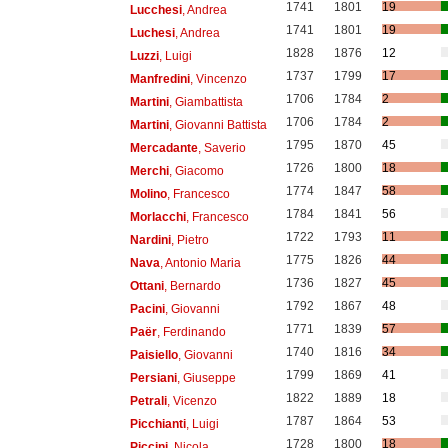
1741
1801
19
Lucchesi
, Andrea
1741
1801
19
Luchesi
, Andrea
1828
1876
12
Luzzi
, Luigi
1737
1799
17
Manfredini
, Vincenzo
1706
1784
2
Martini
, Giambattista
1706
1784
2
Martini
, Giovanni Battista
1795
1870
45
Mercadante
, Saverio
1726
1800
18
Merchi
, Giacomo
1774
1847
58
Molino
, Francesco
1784
1841
56
Morlacchi
, Francesco
1722
1793
11
Nardini
, Pietro
1775
1826
44
Nava
, Antonio Maria
1736
1827
45
Ottani
, Bernardo
1792
1867
48
Pacini
, Giovanni
1771
1839
57
Paër
, Ferdinando
1740
1816
34
Paisiello
, Giovanni
1799
1869
41
Persiani
, Giuseppe
1822
1889
18
Petrali
, Vicenzo
1787
1864
53
Picchianti
, Luigi
1728
1800
18
Piccini
, Nicola