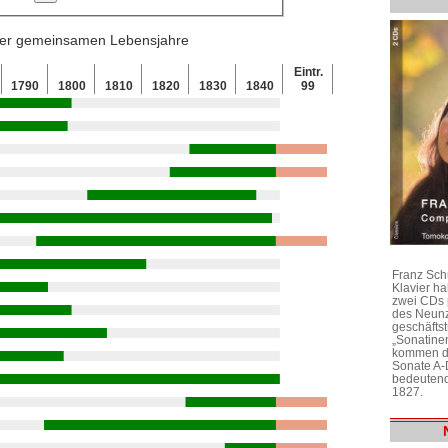
 der gemeinsamen Lebensjahre
Eintr.
1790
1800
1810
1820
1830
1840
99
Franz Sch
Klavier h
zwei CDs 
des Neunz
geschäftst
„Sonatine
kommen di
Sonate A-
bedeutend
1827.