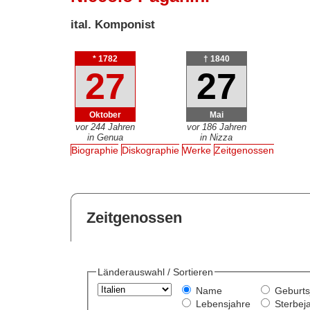
ital. Komponist
* 1782
† 1840
27
27
Oktober
Mai
vor 244 Jahren
vor 186 Jahren
in Genua
in Nizza
Biographie
Diskographie
Werke
Zeitgenossen
Zeitgenossen
Länderauswahl / Sortieren
Name
Geburts
Lebensjahre
Sterbej