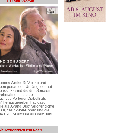
CD der Woche
uberts Werke für Violine und
aben genau den Umfang, der auf
passt. Es sind die drei Sonaten
ehnjährigen, die der
üchtige Verleger Diabelli als
n“ herausgegeben hat, dazu
e als „Grand Duo“ veröffentlichte
Dur, das h-Moll-Rondo und die
e C-Dur-Fantasie aus dem Jahr
Neuveröffentlichungen