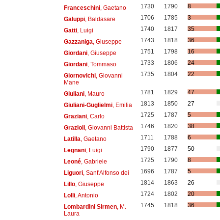
1730
1790
8
Franceschini
, Gaetano
1706
1785
3
Galuppi
, Baldasare
1740
1817
35
Gatti
, Luigi
1743
1818
36
Gazzaniga
, Giuseppe
1751
1798
16
Giordani
, Giuseppe
1733
1806
24
Giordani
, Tommaso
1735
1804
22
Giornovichi
, Giovanni
Mane
1781
1829
47
Giuliani
, Mauro
1813
1850
27
Giuliani-Guglielmi
, Emilia
1725
1787
5
Graziani
, Carlo
1746
1820
38
Grazioli
, Giovanni Battista
1711
1788
6
Latilla
, Gaetano
1790
1877
50
Legnani
, Luigi
1725
1790
8
Leoné
, Gabriele
1696
1787
5
Liguori
, Sant'Alfonso dei
1814
1863
26
Lillo
, Giuseppe
1724
1802
20
Lolli
, Antonio
1745
1818
36
Lombardini Sirmen
, M.
Laura