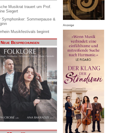
che Musikrat trauert um Prof.
ine Siegert
 Symphoniker: Sommerpause &
ginn
Anzeige
rrhein Musikfestivals beginnt
Neue Besprechungen