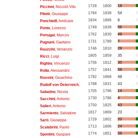
1728
1800
18
Piccinni
, Niccolò Vito
1784
1838
54
Pilotti
, Giuseppe
1834
1886
6
Ponchielli
, Amilcare
1749
1838
56
Ponte
, Lorenzo
1762
1830
48
Portugal
, Marcos
1731
1789
7
Pugnani
, Gaetano
1746
1810
28
Rauzzini
, Venanzio
1805
1859
35
Ricci
, Luigi
1756
1812
30
Righini
, Vincenzo
1757
1841
58
Rolla
, Alessandro
1792
1868
48
Rossini
, Gioachino
1788
1831
43
Rudolf von Österreich
,
1705
1796
14
Sabatino
, Nicola
1730
1786
4
Sacchini
, Antonio
1750
1825
43
Salieri
, Antonio
1817
1869
23
Sarmiento
, Salvatore
1729
1802
20
Sarti
, Giuseppe
1713
1806
24
Scalabrini
, Paolo
1774
1851
58
Spontini
, Gaspare