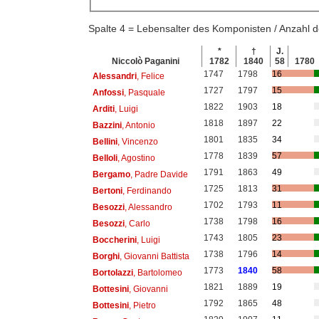
Spalte 4 = Lebensalter des Komponisten / Anzahl
*
†
J.
Niccolò Paganini
1782
1840
58
1780
1747
1798
16
Alessandri
, Felice
1727
1797
15
Anfossi
, Pasquale
1822
1903
18
Arditi
, Luigi
1818
1897
22
Bazzini
, Antonio
1801
1835
34
Bellini
, Vincenzo
1778
1839
57
Belloli
, Agostino
1791
1863
49
Bergamo
, Padre Davide
1725
1813
31
Bertoni
, Ferdinando
1702
1793
11
Besozzi
, Alessandro
1738
1798
16
Besozzi
, Carlo
1743
1805
23
Boccherini
, Luigi
1738
1796
14
Borghi
, Giovanni Battista
1773
1840
58
Bortolazzi
, Bartolomeo
1821
1889
19
Bottesini
, Giovanni
1792
1865
48
Bottesini
, Pietro