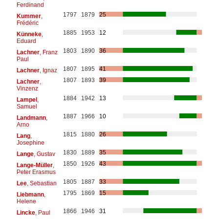
Ferdinand
1797
1879
25
Kummer
,
Frédéric
1885
1953
12
Künneke
,
Eduard
1803
1890
36
Lachner
, Franz
Paul
1807
1895
41
Lachner
, Ignaz
1807
1893
39
Lachner
,
Vinzenz
1884
1942
13
Lampel
,
Samuel
1887
1966
10
Landmann
,
Arno
1815
1880
26
Lang
,
Josephine
1830
1889
35
Lange
, Gustav
1850
1926
43
Lange-Müller
,
Peter Erasmus
1805
1887
33
Lee
, Sebastian
1795
1869
15
Liebmann
,
Helene
1866
1946
31
Lincke
, Paul