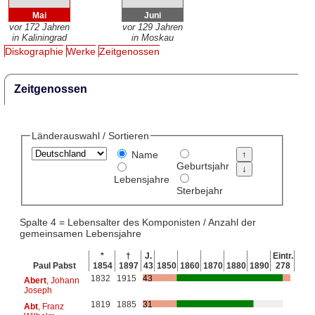
Mai
Juni
vor 172 Jahren
vor 129 Jahren
in Kaliningrad
in Moskau
Diskographie
Werke
Zeitgenossen
Zeitgenossen
Länderauswahl / Sortieren
Name
Geburtsjahr
Lebensjahre
Sterbejahr
Spalte 4 = Lebensalter des Komponisten / Anzahl der
gemeinsamen Lebensjahre
*
†
J.
Eintr.
Paul Pabst
1854
1897
43
1850
1860
1870
1880
1890
278
1832
1915
43
Abert
, Johann
Joseph
1819
1885
31
Abt
, Franz