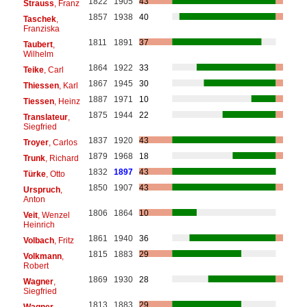
1822
1905
43
Strauss
, Franz
1857
1938
40
Taschek
,
Franziska
1811
1891
37
Taubert
,
Wilhelm
1864
1922
33
Teike
, Carl
1867
1945
30
Thiessen
, Karl
1887
1971
10
Tiessen
, Heinz
1875
1944
22
Translateur
,
Siegfried
1837
1920
43
Troyer
, Carlos
1879
1968
18
Trunk
, Richard
1832
1897
43
Türke
, Otto
1850
1907
43
Urspruch
,
Anton
1806
1864
10
Veit
, Wenzel
Heinrich
1861
1940
36
Volbach
, Fritz
1815
1883
29
Volkmann
,
Robert
1869
1930
28
Wagner
,
Siegfried
1813
1883
29
Wagner
,