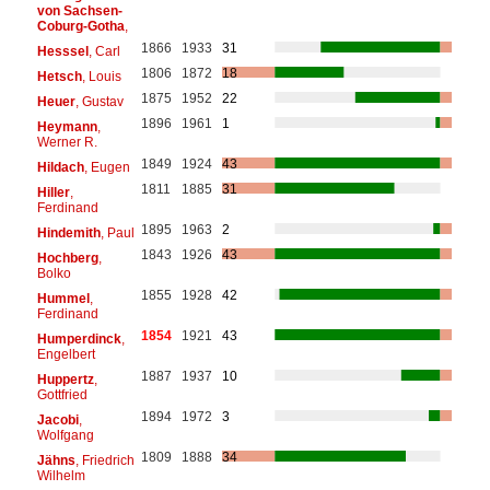
von Sachsen-
Coburg-Gotha
,
1866
1933
31
Hesssel
, Carl
1806
1872
18
Hetsch
, Louis
1875
1952
22
Heuer
, Gustav
1896
1961
1
Heymann
,
Werner R.
1849
1924
43
Hildach
, Eugen
1811
1885
31
Hiller
,
Ferdinand
1895
1963
2
Hindemith
, Paul
1843
1926
43
Hochberg
,
Bolko
1855
1928
42
Hummel
,
Ferdinand
1854
1921
43
Humperdinck
,
Engelbert
1887
1937
10
Huppertz
,
Gottfried
1894
1972
3
Jacobi
,
Wolfgang
1809
1888
34
Jähns
, Friedrich
Wilhelm