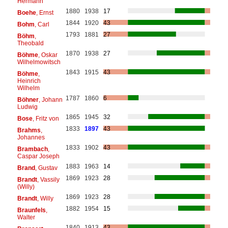
Hermann
1880
1938
17
Boehe
, Ernst
1844
1920
43
Bohm
, Carl
1793
1881
27
Böhm
,
Theobald
1870
1938
27
Böhme
, Oskar
Wilhelmowitsch
1843
1915
43
Böhme
,
Heinrich
Wilhelm
1787
1860
6
Böhner
, Johann
Ludwig
1865
1945
32
Bose
, Fritz von
1833
1897
43
Brahms
,
Johannes
1833
1902
43
Brambach
,
Caspar Joseph
1883
1963
14
Brand
, Gustav
1869
1923
28
Brandt
, Vassily
(Willy)
1869
1923
28
Brandt
, Willy
1882
1954
15
Braunfels
,
Walter
1840
1913
43