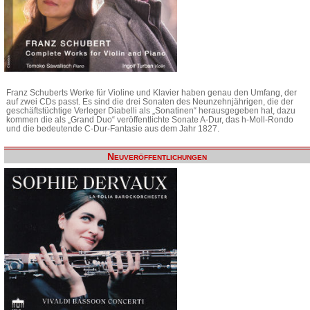
Franz Schuberts Werke für Violine und Klavier haben genau den Umfang, der
auf zwei CDs passt. Es sind die drei Sonaten des Neunzehnjährigen, die der
geschäftstüchtige Verleger Diabelli als „Sonatinen“ herausgegeben hat, dazu
kommen die als „Grand Duo“ veröffentlichte Sonate A-Dur, das h-Moll-Rondo
und die bedeutende C-Dur-Fantasie aus dem Jahr 1827.
Neuveröffentlichungen