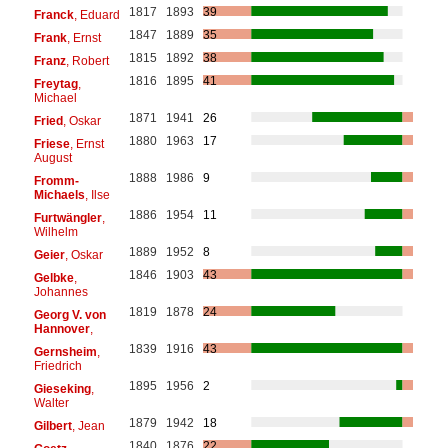
1817
1893
39
Franck
, Eduard
1847
1889
35
Frank
, Ernst
1815
1892
38
Franz
, Robert
1816
1895
41
Freytag
,
Michael
1871
1941
26
Fried
, Oskar
1880
1963
17
Friese
, Ernst
August
1888
1986
9
Fromm-
Michaels
, Ilse
1886
1954
11
Furtwängler
,
Wilhelm
1889
1952
8
Geier
, Oskar
1846
1903
43
Gelbke
,
Johannes
1819
1878
24
Georg V. von
Hannover
,
1839
1916
43
Gernsheim
,
Friedrich
1895
1956
2
Gieseking
,
Walter
1879
1942
18
Gilbert
, Jean
1840
1876
22