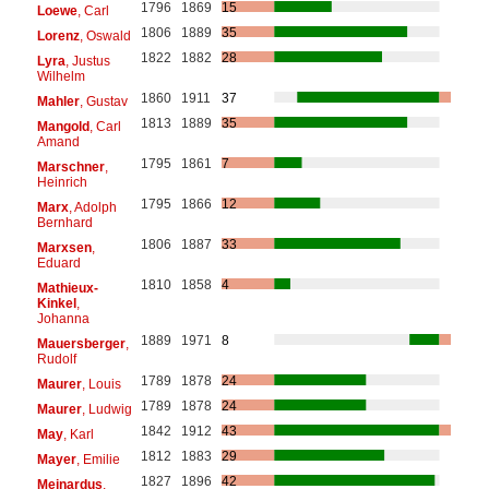
1796
1869
15
Loewe
, Carl
1806
1889
35
Lorenz
, Oswald
1822
1882
28
Lyra
, Justus
Wilhelm
1860
1911
37
Mahler
, Gustav
1813
1889
35
Mangold
, Carl
Amand
1795
1861
7
Marschner
,
Heinrich
1795
1866
12
Marx
, Adolph
Bernhard
1806
1887
33
Marxsen
,
Eduard
1810
1858
4
Mathieux-
Kinkel
,
Johanna
1889
1971
8
Mauersberger
,
Rudolf
1789
1878
24
Maurer
, Louis
1789
1878
24
Maurer
, Ludwig
1842
1912
43
May
, Karl
1812
1883
29
Mayer
, Emilie
1827
1896
42
Meinardus
,