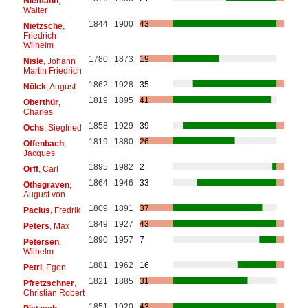
Niemann
,
Walter
1844
1900
43
Nietzsche
,
Friedrich
Wilhelm
1780
1873
19
Nisle
, Johann
Martin Friedrich
1862
1928
35
Nölck
, August
1819
1895
41
Oberthür
,
Charles
1858
1929
39
Ochs
, Siegfried
1819
1880
26
Offenbach
,
Jacques
1895
1982
2
Orff
, Carl
1864
1946
33
Othegraven
,
August von
1809
1891
37
Pacius
, Fredrik
1849
1927
43
Peters
, Max
1890
1957
7
Petersen
,
Wilhelm
1881
1962
16
Petri
, Egon
1821
1885
31
Pfretzschner
,
Christian Robert
1851
1920
43