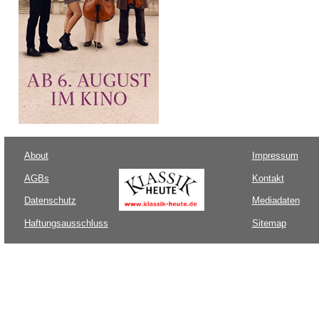
About
Impressum
AGBs
Kontakt
Datenschutz
Mediadaten
Haftungsausschluss
Sitemap