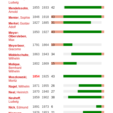
Ludwig
1855
1933
42
Mendelssohn
,
Arnold
1846
1918
43
Menter
, Sophie
1827
1885
31
Merkel
, Gustav
Adolf
1850
1927
43
Meyer-
Olbersleben
,
Max
1791
1864
10
Meyerbeer
,
Giacomo
1863
1943
34
Middelschulte
,
Wilhelm
1802
1869
15
Molique
,
Bernhard
Wilhelm
1854
1925
43
Moszkowski
,
Moritz
1871
1955
26
Nagel
, Wilhelm
1870
1940
27
Neal
, Heinrich
1859
1902
38
Neuhoff
,
Ludwig
1891
1973
6
Nick
, Edmund
1876
1953
21