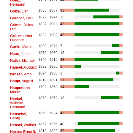
Goetz
,
Hermann
1836
1887
33
Götze
, Carl
1872
1944
25
Graener
, Paul
1827
1903
43
Grimm
, Julius
Otto
1832
1903
43
Grützmacher
,
Friedrich
1890
1972
7
Gurlitt
, Manfred
1879
1960
18
Haas
, Joseph
1840
1915
43
Haller
, Michael
1832
1860
6
Hänsel
, A[ugust]
1894
1950
3
hansen
, Arno
1810
1891
37
Haupt
, August
1792
1868
14
Hauptmann
,
Moritz
1879
1952
18
Heckel
,
Wilhelm
Hermann
1850
1934
43
Henschel
,
Georg
1857
1956
40
Hensel
, Walther
1818
1893
39
Herzog Ernst II.