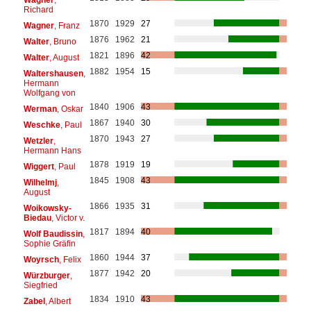
Richard
1870
1929
27
Wagner
, Franz
1876
1962
21
Walter
, Bruno
1821
1896
42
Walter
, August
1882
1954
15
Waltershausen
,
Hermann
Wolfgang von
1840
1906
43
Werman
, Oskar
1867
1940
30
Weschke
, Paul
1870
1943
27
Wetzler
,
Hermann Hans
1878
1919
19
Wiggert
, Paul
1845
1908
43
Wilhelmj
,
August
1866
1935
31
Woikowsky-
Biedau
, Victor v.
1817
1894
40
Wolf Baudissin
,
Sophie Gräfin
1860
1944
37
Woyrsch
, Felix
1877
1942
20
Würzburger
,
Siegfried
1834
1910
43
Zabel
, Albert