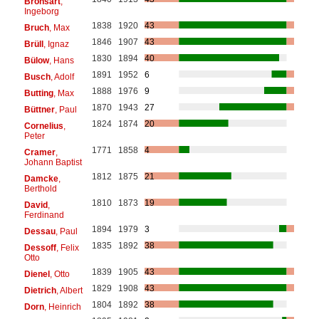
Bronsart
,
Ingeborg
1838
1920
43
Bruch
, Max
1846
1907
43
Brüll
, Ignaz
1830
1894
40
Bülow
, Hans
1891
1952
6
Busch
, Adolf
1888
1976
9
Butting
, Max
1870
1943
27
Büttner
, Paul
1824
1874
20
Cornelius
,
Peter
1771
1858
4
Cramer
,
Johann Baptist
1812
1875
21
Damcke
,
Berthold
1810
1873
19
David
,
Ferdinand
1894
1979
3
Dessau
, Paul
1835
1892
38
Dessoff
, Felix
Otto
1839
1905
43
Dienel
, Otto
1829
1908
43
Dietrich
, Albert
1804
1892
38
Dorn
, Heinrich