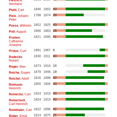
Pietzsch
,
Hermann
1846
1902
43
Piutti
, Carl
1788
1874
20
Pixis
, Johann
Peter
1852
1925
43
Posse
, Wilhelm
1806
1883
29
Pott
, August
1821
1895
41
Pratten
,
Catharina
Josepha
1891
1967
6
Protze
, Curt
1830
1911
43
Radecke
,
Robert
1873
1916
24
Reger
, Max
1878
1946
19
Reiche
, Eugen
1816
1896
42
Reichel
, Adolf
1850
1906
43
Reimann
,
Heinrich
1824
1910
43
Reinecke
, Carl
1824
1910
43
ReineckeX
,
Carl Heinrich
1822
1896
42
Reinthaler
, Carl
1814
1875
21
Reiter
, Ernst