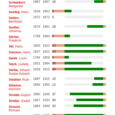
1887
1957
10
Schweikert
,
Margarete
1828
1862
8
Seeling
, Hans
1872
1872
0
Sekles
,
Bernhard
1879
1961
18
Senfter
,
Johanna
1789
1860
6
Silcher
,
Friedrich
1850
1922
43
Sitt
, Hans
1837
1922
43
Sommer
, Hans
1784
1859
5
Spohr
, Louis
1831
1884
30
Stark
, Ludwig
1839
1915
43
Stehle
, Johann
Gustav Eduard
1887
1915
10
Stephan
, Rudi
1885
1955
12
Sthamer
,
Heinrich
1860
1930
37
Stradal
, August
1867
1933
30
Sträßer
, Ewald
1864
1949
33
Strauss
,
Richard