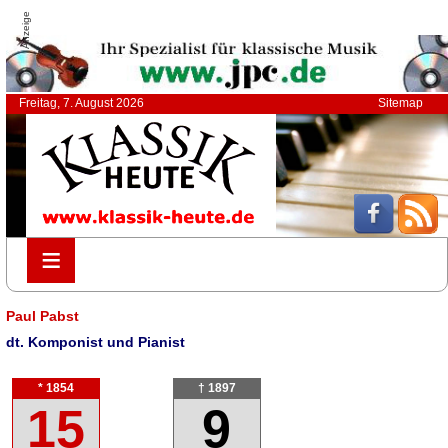
Anzeige
Freitag, 7. August 2026
Sitemap
≡
≡
Paul Pabst
dt. Komponist und Pianist
* 1854
† 1897
15
9