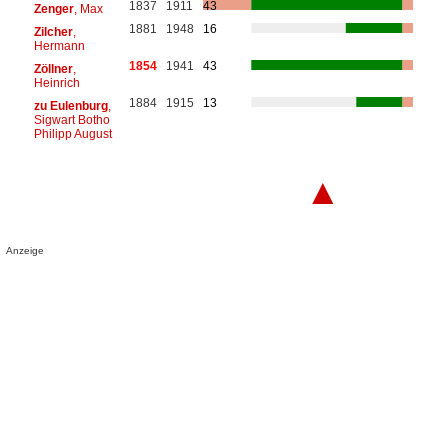
1837
1911
43
Zenger
, Max
1881
1948
16
Zilcher
,
Hermann
1854
1941
43
Zöllner
,
Heinrich
1884
1915
13
zu Eulenburg
,
Sigwart Botho
Philipp August
▲
Anzeige