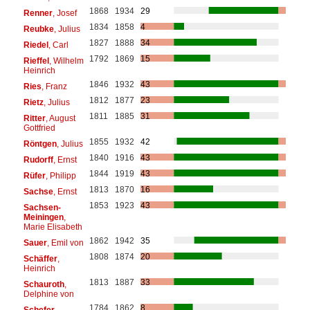
1868
1934
29
Renner
, Josef
1834
1858
4
Reubke
, Julius
1827
1888
34
Riedel
, Carl
1792
1869
15
Rieffel
, Wilhelm
Heinrich
1846
1932
43
Ries
, Franz
1812
1877
23
Rietz
, Julius
1811
1885
31
Ritter
, August
Gottfried
1855
1932
42
Röntgen
, Julius
1840
1916
43
Rudorff
, Ernst
1844
1919
43
Rüfer
, Philipp
1813
1870
16
Sachse
, Ernst
1853
1923
43
Sachsen-
Meiningen
,
Marie Elisabeth
1862
1942
35
Sauer
, Emil von
1808
1874
20
Schäffer
,
Heinrich
1813
1887
33
Schauroth
,
Delphine von
1784
1862
8
Schefer
,