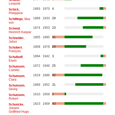
Leopold
1893
1970
4
Schick
,
Philippine
1868
1933
29
Schillings
, Max
von
1874
1953
23
Schmid
,
Heinrich Kaspar
1805
1885
31
Schneider
,
Julius
1808
1878
24
Schubert
,
François
1894
1942
3
Schulhoff
,
Erwin
1872
1946
25
Schumann
,
Camillo
1819
1896
42
Schumann
,
Clara
1866
1952
31
Schumann
,
Georg
1810
1856
2
Schumann
,
Robert
1823
1909
43
Schuncke
,
Johann
Gottfried Hugo