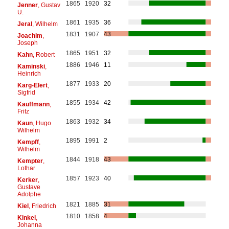
1865
1920
32
Jenner
, Gustav
U.
1861
1935
36
Jeral
, Wilhelm
1831
1907
43
Joachim
,
Joseph
1865
1951
32
Kahn
, Robert
1886
1946
11
Kaminski
,
Heinrich
1877
1933
20
Karg-Elert
,
Sigfrid
1855
1934
42
Kauffmann
,
Fritz
1863
1932
34
Kaun
, Hugo
Wilhelm
1895
1991
2
Kempff
,
Wilhelm
1844
1918
43
Kempter
,
Lothar
1857
1923
40
Kerker
,
Gustave
Adolphe
1821
1885
31
Kiel
, Friedrich
1810
1858
4
Kinkel
,
Johanna