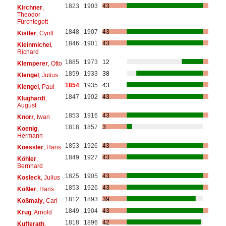
1823
1903
43
Kirchner
,
Theodor
Fürchtegott
1848
1907
43
Kistler
, Cyrill
1846
1901
43
Kleinmichel
,
Richard
1885
1973
12
Klemperer
, Otto
1859
1933
38
Klengel
, Julius
1854
1935
43
Klengel
, Paul
1847
1902
43
Klughardt
,
August
1853
1916
43
Knorr
, Iwan
1818
1857
3
Koenig
,
Hermann
1853
1926
43
Koessler
, Hans
1849
1927
43
Köhler
,
Bernhard
1825
1905
43
Kosleck
, Julius
1853
1926
43
Kößler
, Hans
1812
1893
39
Koßmaly
, Carl
1849
1904
43
Krug
, Arnold
1818
1896
42
Kufferath
,