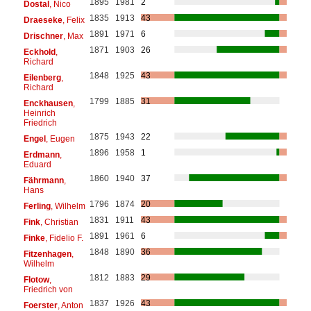
1895
1981
2
Dostal
, Nico
1835
1913
43
Draeseke
, Felix
1891
1971
6
Drischner
, Max
1871
1903
26
Eckhold
,
Richard
1848
1925
43
Eilenberg
,
Richard
1799
1885
31
Enckhausen
,
Heinrich
Friedrich
1875
1943
22
Engel
, Eugen
1896
1958
1
Erdmann
,
Eduard
1860
1940
37
Fährmann
,
Hans
1796
1874
20
Ferling
, Wilhelm
1831
1911
43
Fink
, Christian
1891
1961
6
Finke
, Fidelio F.
1848
1890
36
Fitzenhagen
,
Wilhelm
1812
1883
29
Flotow
,
Friedrich von
1837
1926
43
Foerster
, Anton