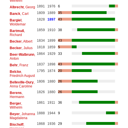
Wilhelm
1891
1976
6
Albrecht
, Georg
1809
1889
35
Banck
, Carl
1828
1897
43
Bargiel
,
Woldemar
1859
1910
38
Bartmuß
,
Richard
1834
1899
43
Becker
, Albert
1818
1859
5
Becker
, Julius
1864
1929
33
Beer-Walbrunn
,
Anton
1837
1898
43
Behr
, Franz
1795
1874
20
Belcke
,
Friedrich August
1806
1880
26
Belleville-Oury
,
Anna Caroline
1826
1880
26
Berens
,
Hermann
1861
1911
36
Berger
,
Wilhelm
1888
1944
9
Beyer
, Johanna
Magdalena
1868
1936
29
Bischoff
,