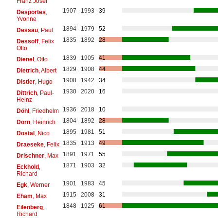
Franz Josef
1907
1993
39
Desportes
,
Yvonne
1894
1979
52
Dessau
, Paul
1835
1892
28
Dessoff
, Felix
Otto
1839
1905
41
Dienel
, Otto
1829
1908
44
Dietrich
, Albert
1908
1942
34
Distler
, Hugo
1930
2020
16
Dittrich
, Paul-
Heinz
1936
2018
10
Döhl
, Friedhelm
1804
1892
28
Dorn
, Heinrich
1895
1981
51
Dostal
, Nico
1835
1913
49
Draeseke
, Felix
1891
1971
55
Drischner
, Max
1871
1903
32
Eckhold
,
Richard
1901
1983
45
Egk
, Werner
1915
2008
31
Eham
, Max
1848
1925
61
Eilenberg
,
Richard