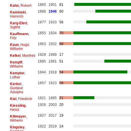
1865
1951
81
Kahn
, Robert
1886
1946
60
Kaminski
,
Heinrich
1877
1933
56
Karg-Elert
,
Sigfrid
1855
1934
70
Kauffmann
,
Fritz
1863
1932
68
Kaun
, Hugo
Wilhelm
1929
1999
17
Kelkel
, Manfred
1895
1991
51
Kempff
,
Wilhelm
1844
1918
54
Kempter
,
Lothar
1857
1923
59
Kerker
,
Gustave
Adolphe
1821
1885
21
Kiel
, Friedrich
1926
2003
20
Kiessling
,
Heinz
1927
2017
19
Killmayer
,
Wilhelm
1922
2019
24
Kingsley
,