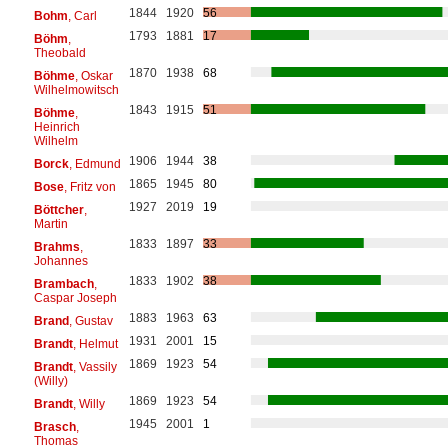
1844
1920
56
Bohm
, Carl
1793
1881
17
Böhm
,
Theobald
1870
1938
68
Böhme
, Oskar
Wilhelmowitsch
1843
1915
51
Böhme
,
Heinrich
Wilhelm
1906
1944
38
Borck
, Edmund
1865
1945
80
Bose
, Fritz von
1927
2019
19
Böttcher
,
Martin
1833
1897
33
Brahms
,
Johannes
1833
1902
38
Brambach
,
Caspar Joseph
1883
1963
63
Brand
, Gustav
1931
2001
15
Brandt
, Helmut
1869
1923
54
Brandt
, Vassily
(Willy)
1869
1923
54
Brandt
, Willy
1945
2001
1
Brasch
,
Thomas