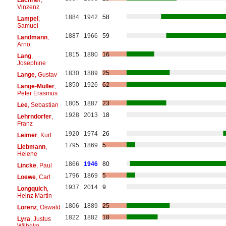
Vinzenz
1884
1942
58
Lampel
,
Samuel
1887
1966
59
Landmann
,
Arno
1815
1880
16
Lang
,
Josephine
1830
1889
25
Lange
, Gustav
1850
1926
62
Lange-Müller
,
Peter Erasmus
1805
1887
23
Lee
, Sebastian
1928
2013
18
Lehrndorfer
,
Franz
1920
1974
26
Leimer
, Kurt
1795
1869
5
Liebmann
,
Helene
1866
1946
80
Lincke
, Paul
1796
1869
5
Loewe
, Carl
1937
2014
9
Longquich
,
Heinz Martin
1806
1889
25
Lorenz
, Oswald
1822
1882
18
Lyra
, Justus
Wilhelm