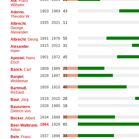
Abt
, Franz
Wilhelm
1903
1969
43
Adorno
,
Theodor W.
1935
2021
11
Albrecht
,
George
Alexander
1891
1976
55
Albrecht
, Georg
1915
2012
31
Alexander
,
Haim
1901
1972
45
Apostel
, Hans
Erich
1809
1889
25
Banck
, Carl
1828
1897
33
Bargiel
,
Woldemar
1859
1910
46
Bartmuß
,
Richard
1918
2010
28
Baur
, Jürg
1928
1980
18
Bausznern
,
Dietrich von
1834
1899
35
Becker
, Albert
1864
1929
65
Beer-Walbrunn
,
Anton
1837
1898
34
Behr
, Franz