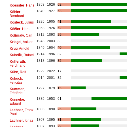
1853
1926
62
Koessler
, Hans
1849
1927
63
Köhler
,
Bernhard
1825
1905
41
Kosleck
, Julius
1853
1926
62
Kößler
, Hans
1812
1893
29
Koßmaly
, Carl
1943
2003
3
Kriegel
, Volker
1849
1904
40
Krug
, Arnold
1914
1996
32
Kubelík
, Rafael
1818
1896
32
Kufferath
,
Ferdinand
1929
2022
17
Kühn
, Rolf
1914
2001
32
Kukuck
,
Felicitas
1797
1879
15
Kummer
,
Frédéric
1885
1953
61
Künneke
,
Eduard
1803
1890
26
Lachner
, Franz
Paul
1807
1895
31
Lachner
, Ignaz
1807
1893
29
Lachner
,