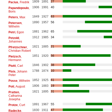
1809
1891
27
Pacius
, Fredrik
1906
1991
40
Papandopoulo
,
Boris
1849
1927
63
Peters
, Max
1890
1957
56
Petersen
,
Wilhelm
1881
1962
65
Petri
, Egon
1912
1985
34
Petzold
,
Johannes
1821
1885
21
Pfretzschner
,
Christian Robert
1851
1920
56
Pietzsch
,
Hermann
1846
1902
38
Piutti
, Carl
1788
1874
10
Pixis
, Johann
Peter
1852
1925
61
Posse
, Wilhelm
1806
1883
19
Pott
, August
1821
1895
31
Pratten
,
Catharina
Josepha
1891
1967
55
Protze
, Curt
1830
1911
47
Radecke
,