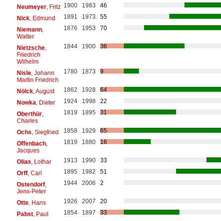
1900
1983
46
Neumeyer
, Fritz
1891
1973
55
Nick
, Edmund
1876
1953
70
Niemann
,
Walter
1844
1900
36
Nietzsche
,
Friedrich
Wilhelm
1780
1873
9
Nisle
, Johann
Martin Friedrich
1862
1928
64
Nölck
, August
1924
1998
22
Nowka
, Dieter
1819
1895
31
Oberthür
,
Charles
1858
1929
65
Ochs
, Siegfried
1819
1880
16
Offenbach
,
Jacques
1913
1990
33
Olias
, Lothar
1895
1982
51
Orff
, Carl
1944
2006
2
Ostendorf
,
Jens-Peter
1926
2007
20
Otte
, Hans
1854
1897
33
Pabst
, Paul