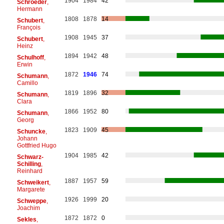
1904
1984
42
Schroeder
,
Hermann
1808
1878
14
Schubert
,
François
1908
1945
37
Schubert
,
Heinz
1894
1942
48
Schulhoff
,
Erwin
1872
1946
74
Schumann
,
Camillo
1819
1896
32
Schumann
,
Clara
1866
1952
80
Schumann
,
Georg
1823
1909
45
Schuncke
,
Johann
Gottfried Hugo
1904
1985
42
Schwarz-
Schilling
,
Reinhard
1887
1957
59
Schweikert
,
Margarete
1926
1999
20
Schweppe
,
Joachim
1872
1872
0
Sekles
,