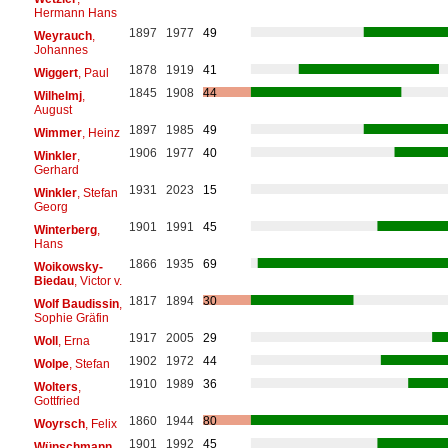
Hermann Hans
1897
1977
49
Weyrauch
,
Johannes
1878
1919
41
Wiggert
, Paul
1845
1908
44
Wilhelmj
,
August
1897
1985
49
Wimmer
, Heinz
1906
1977
40
Winkler
,
Gerhard
1931
2023
15
Winkler
, Stefan
Georg
1901
1991
45
Winterberg
,
Hans
1866
1935
69
Woikowsky-
Biedau
, Victor v.
1817
1894
30
Wolf Baudissin
,
Sophie Gräfin
1917
2005
29
Woll
, Erna
1902
1972
44
Wolpe
, Stefan
1910
1989
36
Wolters
,
Gottfried
1860
1944
80
Woyrsch
, Felix
1901
1992
45
Wünschmann
,