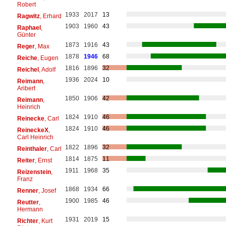
Robert
1933
2017
13
Ragwitz
, Erhard
1903
1960
43
Raphael
,
Günter
1873
1916
43
Reger
, Max
1878
1946
68
Reiche
, Eugen
1816
1896
32
Reichel
, Adolf
1936
2024
10
Reimann
,
Aribert
1850
1906
42
Reimann
,
Heinrich
1824
1910
46
Reinecke
, Carl
1824
1910
46
ReineckeX
,
Carl Heinrich
1822
1896
32
Reinthaler
, Carl
1814
1875
11
Reiter
, Ernst
1911
1968
35
Reizenstein
,
Franz
1868
1934
66
Renner
, Josef
1900
1985
46
Reutter
,
Hermann
1931
2019
15
Richter
, Kurt