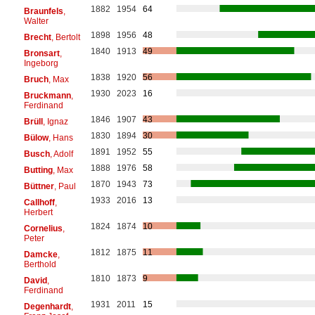
1882
1954
64
Braunfels
,
Walter
1898
1956
48
Brecht
, Bertolt
1840
1913
49
Bronsart
,
Ingeborg
1838
1920
56
Bruch
, Max
1930
2023
16
Bruckmann
,
Ferdinand
1846
1907
43
Brüll
, Ignaz
1830
1894
30
Bülow
, Hans
1891
1952
55
Busch
, Adolf
1888
1976
58
Butting
, Max
1870
1943
73
Büttner
, Paul
1933
2016
13
Callhoff
,
Herbert
1824
1874
10
Cornelius
,
Peter
1812
1875
11
Damcke
,
Berthold
1810
1873
9
David
,
Ferdinand
1931
2011
15
Degenhardt
,