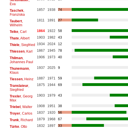
Eva
1857
1938
74
Taschek
,
Franziska
1811
1891
27
Taubert
,
Wilhelm
1864
1922
58
Teike
, Carl
1903
1982
43
Thate
, Albert
1934
2024
12
Thiele
, Siegfried
1867
1945
78
Thiessen
, Karl
1906
1973
40
Thilman
,
Johannes Paul
1937
2025
9
Thunemann
,
Klaus
1887
1971
59
Tiessen
, Heinz
1875
1944
69
Translateur
,
Siegfried
1903
1979
43
Trexler
, Georg
Max
1908
1951
38
Triebel
, Walter
1837
1920
56
Troyer
, Carlos
1879
1968
67
Trunk
, Richard
1832
1897
33
Türke
, Otto