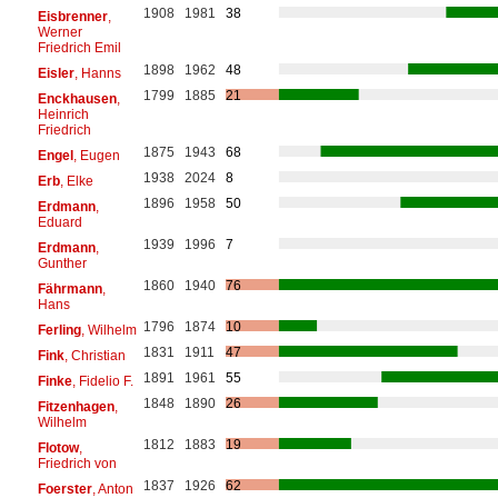
1908
1981
38
Eisbrenner
,
Werner
Friedrich Emil
1898
1962
48
Eisler
, Hanns
1799
1885
21
Enckhausen
,
Heinrich
Friedrich
1875
1943
68
Engel
, Eugen
1938
2024
8
Erb
, Elke
1896
1958
50
Erdmann
,
Eduard
1939
1996
7
Erdmann
,
Gunther
1860
1940
76
Fährmann
,
Hans
1796
1874
10
Ferling
, Wilhelm
1831
1911
47
Fink
, Christian
1891
1961
55
Finke
, Fidelio F.
1848
1890
26
Fitzenhagen
,
Wilhelm
1812
1883
19
Flotow
,
Friedrich von
1837
1926
62
Foerster
, Anton