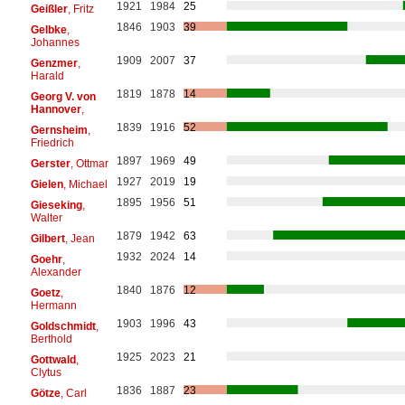
1921
1984
25
Geißler
, Fritz
1846
1903
39
Gelbke
,
Johannes
1909
2007
37
Genzmer
,
Harald
1819
1878
14
Georg V. von
Hannover
,
1839
1916
52
Gernsheim
,
Friedrich
1897
1969
49
Gerster
, Ottmar
1927
2019
19
Gielen
, Michael
1895
1956
51
Gieseking
,
Walter
1879
1942
63
Gilbert
, Jean
1932
2024
14
Goehr
,
Alexander
1840
1876
12
Goetz
,
Hermann
1903
1996
43
Goldschmidt
,
Berthold
1925
2023
21
Gottwald
,
Clytus
1836
1887
23
Götze
, Carl