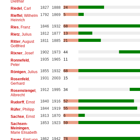
Dietmar
1827
1888
24
Riedel
, Carl
1792
1869
5
Rieffel
, Wilhelm
Heinrich
1846
1932
68
Ries
, Franz
1812
1877
13
Rietz
, Julius
1811
1885
21
Ritter
, August
Gottfried
1902
1973
44
Rixner
, Josef
1935
1965
11
Ronnefeld
,
Peter
1855
1932
68
Röntgen
, Julius
1931
2003
15
Rosenfeld
,
Gerhard
1912
1995
34
Rosenstengel
,
Albrecht
1840
1916
52
Rudorff
, Ernst
1844
1919
55
Rüfer
, Philipp
1813
1870
6
Sachse
, Ernst
1853
1923
59
Sachsen-
Meiningen
,
Marie Elisabeth
1862
1942
78
Sauer
, Emil von