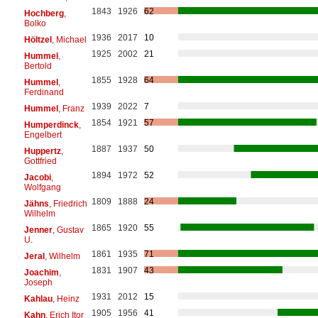
1843
1926
62
Hochberg
,
Bolko
1936
2017
10
Höltzel
, Michael
1925
2002
21
Hummel
,
Bertold
1855
1928
64
Hummel
,
Ferdinand
1939
2022
7
Hummel
, Franz
1854
1921
57
Humperdinck
,
Engelbert
1887
1937
50
Huppertz
,
Gottfried
1894
1972
52
Jacobi
,
Wolfgang
1809
1888
24
Jähns
, Friedrich
Wilhelm
1865
1920
55
Jenner
, Gustav
U.
1861
1935
71
Jeral
, Wilhelm
1831
1907
43
Joachim
,
Joseph
1931
2012
15
Kahlau
, Heinz
1905
1956
41
Kahn
, Erich Itor