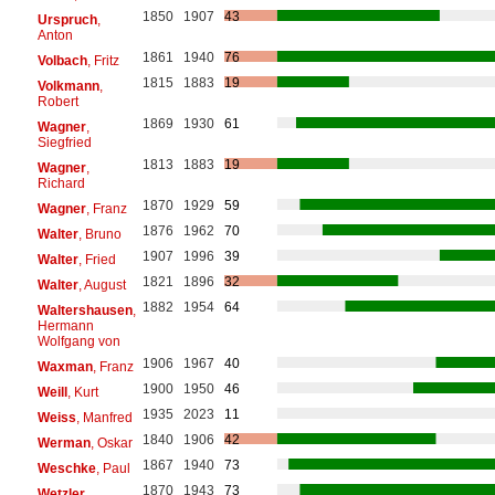
1850
1907
43
Urspruch
,
Anton
1861
1940
76
Volbach
, Fritz
1815
1883
19
Volkmann
,
Robert
1869
1930
61
Wagner
,
Siegfried
1813
1883
19
Wagner
,
Richard
1870
1929
59
Wagner
, Franz
1876
1962
70
Walter
, Bruno
1907
1996
39
Walter
, Fried
1821
1896
32
Walter
, August
1882
1954
64
Waltershausen
,
Hermann
Wolfgang von
1906
1967
40
Waxman
, Franz
1900
1950
46
Weill
, Kurt
1935
2023
11
Weiss
, Manfred
1840
1906
42
Werman
, Oskar
1867
1940
73
Weschke
, Paul
1870
1943
73
Wetzler
,