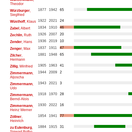
Theodor
1877
1942
65
Würzburger
,
Siegfried
1922
2021
24
Wüsthoff
, Klaus
1834
1910
46
Zabel
, Albert
1926
2007
20
Zechlin
, Ruth
1936
2019
10
Zender
, Hans
1837
1911
47
Zenger
, Max
1881
1948
65
Zilcher
,
Hermann
1905
1963
41
Zillig
, Winfried
1944
2009
2
Zimmermann
,
Aljoscha
1943
2021
3
Zimmermann
,
Udo
1918
1970
28
Zimmermann
,
Bernd-Alois
1930
2022
16
Zimmermann
,
Heinz Werner
1854
1941
77
Zöllner
,
Heinrich
1884
1915
31
zu Eulenburg
,
Sigwart Botho