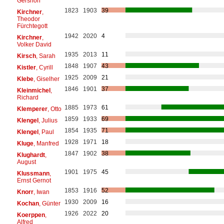
Gershon
1823
1903
39
Kirchner
,
Theodor
Fürchtegott
1942
2020
4
Kirchner
,
Volker David
1935
2013
11
Kirsch
, Sarah
1848
1907
43
Kistler
, Cyrill
1925
2009
21
Klebe
, Giselher
1846
1901
37
Kleinmichel
,
Richard
1885
1973
61
Klemperer
, Otto
1859
1933
69
Klengel
, Julius
1854
1935
71
Klengel
, Paul
1928
1971
18
Kluge
, Manfred
1847
1902
38
Klughardt
,
August
1901
1975
45
Klussmann
,
Ernst Gernot
1853
1916
52
Knorr
, Iwan
1930
2009
16
Kochan
, Günter
1926
2022
20
Koerppen
,
Alfred