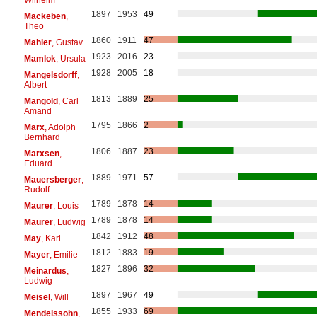
1897
1953
49
Mackeben
,
Theo
1860
1911
47
Mahler
, Gustav
1923
2016
23
Mamlok
, Ursula
1928
2005
18
Mangelsdorff
,
Albert
1813
1889
25
Mangold
, Carl
Amand
1795
1866
2
Marx
, Adolph
Bernhard
1806
1887
23
Marxsen
,
Eduard
1889
1971
57
Mauersberger
,
Rudolf
1789
1878
14
Maurer
, Louis
1789
1878
14
Maurer
, Ludwig
1842
1912
48
May
, Karl
1812
1883
19
Mayer
, Emilie
1827
1896
32
Meinardus
,
Ludwig
1897
1967
49
Meisel
, Will
1855
1933
69
Mendelssohn
,