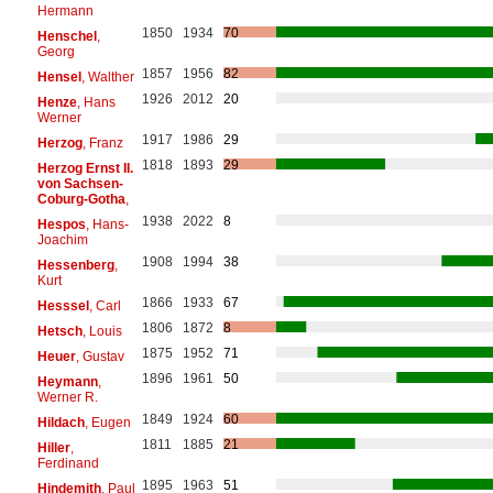
Hermann
1850
1934
70
Henschel
,
Georg
1857
1956
82
Hensel
, Walther
1926
2012
20
Henze
, Hans
Werner
1917
1986
29
Herzog
, Franz
1818
1893
29
Herzog Ernst II.
von Sachsen-
Coburg-Gotha
,
1938
2022
8
Hespos
, Hans-
Joachim
1908
1994
38
Hessenberg
,
Kurt
1866
1933
67
Hesssel
, Carl
1806
1872
8
Hetsch
, Louis
1875
1952
71
Heuer
, Gustav
1896
1961
50
Heymann
,
Werner R.
1849
1924
60
Hildach
, Eugen
1811
1885
21
Hiller
,
Ferdinand
1895
1963
51
Hindemith
, Paul