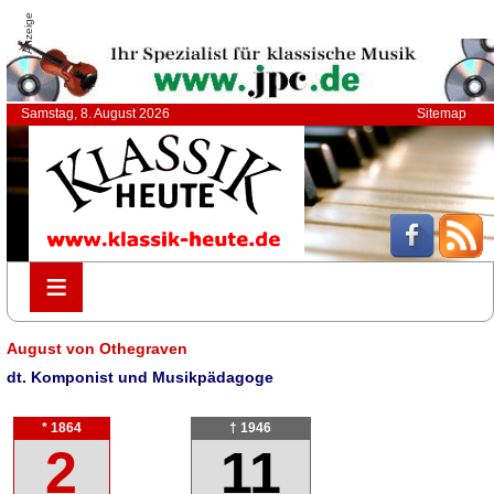
Anzeige
Samstag, 8. August 2026
Sitemap
≡
≡
August von Othegraven
dt. Komponist und Musikpädagoge
* 1864
† 1946
2
11