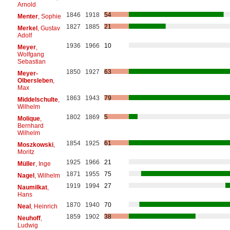
Arnold
1846
1918
54
Menter
, Sophie
1827
1885
21
Merkel
, Gustav
Adolf
1936
1966
10
Meyer
,
Wolfgang
Sebastian
1850
1927
63
Meyer-
Olbersleben
,
Max
1863
1943
79
Middelschulte
,
Wilhelm
1802
1869
5
Molique
,
Bernhard
Wilhelm
1854
1925
61
Moszkowski
,
Moritz
1925
1966
21
Müller
, Inge
1871
1955
75
Nagel
, Wilhelm
1919
1994
27
Naumilkat
,
Hans
1870
1940
70
Neal
, Heinrich
1859
1902
38
Neuhoff
,
Ludwig