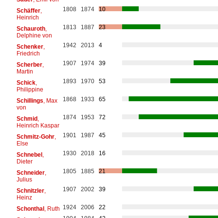
1808
1874
10
Schäffer
,
Heinrich
1813
1887
23
Schauroth
,
Delphine von
1942
2013
4
Schenker
,
Friedrich
1907
1974
39
Scherber
,
Martin
1893
1970
53
Schick
,
Philippine
1868
1933
65
Schillings
, Max
von
1874
1953
72
Schmid
,
Heinrich Kaspar
1901
1987
45
Schmitz-Gohr
,
Else
1930
2018
16
Schnebel
,
Dieter
1805
1885
21
Schneider
,
Julius
1907
2002
39
Schnitzler
,
Heinz
1924
2006
22
Schonthal
, Ruth