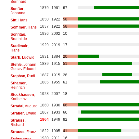
Bernhard
1879
1961
67
Senfter
,
Johanna
1850
1922
58
Sitt
, Hans
1837
1922
58
Sommer
, Hans
1936
2002
10
Sonntag
,
Brunhilde
1929
2019
17
Stadlmair
,
Hans
1831
1884
20
Stark
, Ludwig
1839
1915
51
Stehle
, Johann
Gustav Eduard
1887
1915
28
Stephan
, Rudi
1885
1955
61
Sthamer
,
Heinrich
1928
2007
18
Stockhausen
,
Karlheinz
1860
1930
66
Stradal
, August
1867
1933
66
Sträßer
, Ewald
1864
1949
82
Strauss
,
Richard
1822
1905
41
Strauss
, Franz
1930
2011
16
Strittmatter
,