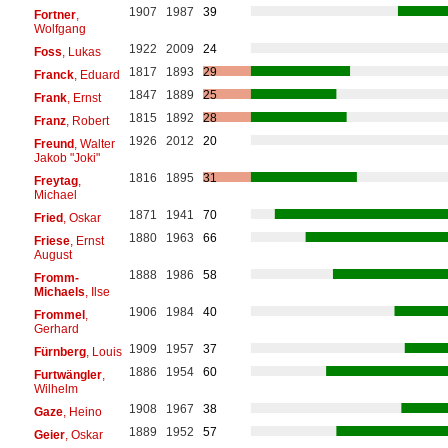
1907
1987
39
Fortner
,
Wolfgang
1922
2009
24
Foss
, Lukas
1817
1893
29
Franck
, Eduard
1847
1889
25
Frank
, Ernst
1815
1892
28
Franz
, Robert
1926
2012
20
Freund
, Walter
Jakob "Joki"
1816
1895
31
Freytag
,
Michael
1871
1941
70
Fried
, Oskar
1880
1963
66
Friese
, Ernst
August
1888
1986
58
Fromm-
Michaels
, Ilse
1906
1984
40
Frommel
,
Gerhard
1909
1957
37
Fürnberg
, Louis
1886
1954
60
Furtwängler
,
Wilhelm
1908
1967
38
Gaze
, Heino
1889
1952
57
Geier
, Oskar