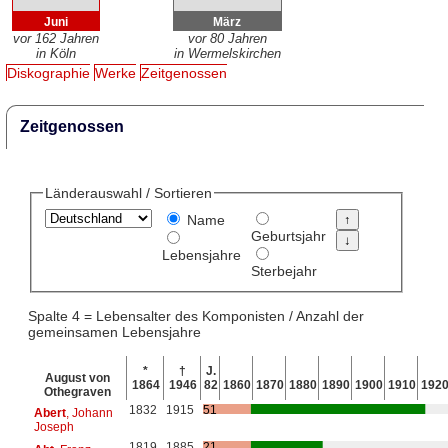
Juni
März
vor 162 Jahren
vor 80 Jahren
in Köln
in Wermelskirchen
Diskographie
Werke
Zeitgenossen
Zeitgenossen
Länderauswahl / Sortieren
Name
Geburtsjahr
Lebensjahre
Sterbejahr
Spalte 4 = Lebensalter des Komponisten / Anzahl der
gemeinsamen Lebensjahre
*
†
J.
August von
1864
1946
82
1860
1870
1880
1890
1900
1910
192
Othegraven
1832
1915
51
Abert
, Johann
Joseph
1819
1885
21