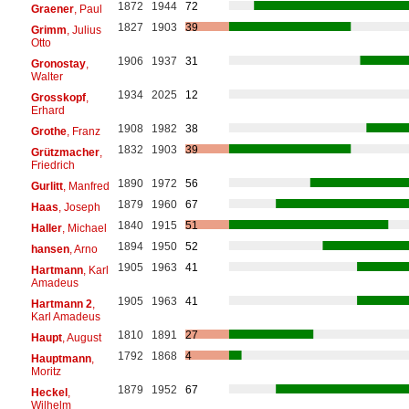
1872
1944
72
Graener
, Paul
1827
1903
39
Grimm
, Julius
Otto
1906
1937
31
Gronostay
,
Walter
1934
2025
12
Grosskopf
,
Erhard
1908
1982
38
Grothe
, Franz
1832
1903
39
Grützmacher
,
Friedrich
1890
1972
56
Gurlitt
, Manfred
1879
1960
67
Haas
, Joseph
1840
1915
51
Haller
, Michael
1894
1950
52
hansen
, Arno
1905
1963
41
Hartmann
, Karl
Amadeus
1905
1963
41
Hartmann 2
,
Karl Amadeus
1810
1891
27
Haupt
, August
1792
1868
4
Hauptmann
,
Moritz
1879
1952
67
Heckel
,
Wilhelm