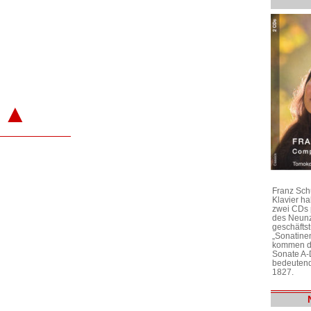
▲
Franz Sch
Klavier h
zwei CDs 
des Neunz
geschäftst
„Sonatine
kommen di
Sonate A-
bedeutend
1827.