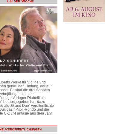
CD der Woche
uberts Werke für Violine und
aben genau den Umfang, der auf
passt. Es sind die drei Sonaten
ehnjährigen, die der
üchtige Verleger Diabelli als
n“ herausgegeben hat, dazu
e als „Grand Duo“ veröffentlichte
Dur, das h-Moll-Rondo und die
e C-Dur-Fantasie aus dem Jahr
Neuveröffentlichungen