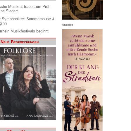
che Musikrat trauert um Prof.
ine Siegert
 Symphoniker: Sommerpause &
ginn
Anzeige
rrhein Musikfestivals beginnt
Neue Besprechungen