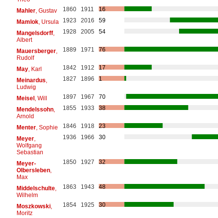
1860
1911
16
Mahler
, Gustav
1923
2016
59
Mamlok
, Ursula
1928
2005
54
Mangelsdorff
,
Albert
1889
1971
76
Mauersberger
,
Rudolf
1842
1912
17
May
, Karl
1827
1896
1
Meinardus
,
Ludwig
1897
1967
70
Meisel
, Will
1855
1933
38
Mendelssohn
,
Arnold
1846
1918
23
Menter
, Sophie
1936
1966
30
Meyer
,
Wolfgang
Sebastian
1850
1927
32
Meyer-
Olbersleben
,
Max
1863
1943
48
Middelschulte
,
Wilhelm
1854
1925
30
Moszkowski
,
Moritz