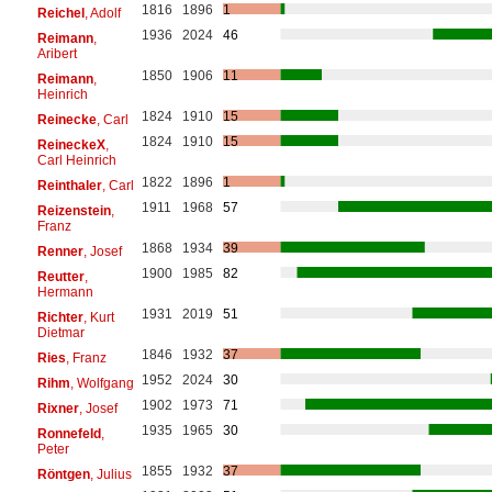
1816
1896
1
Reichel
, Adolf
1936
2024
46
Reimann
,
Aribert
1850
1906
11
Reimann
,
Heinrich
1824
1910
15
Reinecke
, Carl
1824
1910
15
ReineckeX
,
Carl Heinrich
1822
1896
1
Reinthaler
, Carl
1911
1968
57
Reizenstein
,
Franz
1868
1934
39
Renner
, Josef
1900
1985
82
Reutter
,
Hermann
1931
2019
51
Richter
, Kurt
Dietmar
1846
1932
37
Ries
, Franz
1952
2024
30
Rihm
, Wolfgang
1902
1973
71
Rixner
, Josef
1935
1965
30
Ronnefeld
,
Peter
1855
1932
37
Röntgen
, Julius