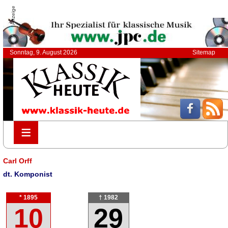
Anzeige
Sonntag, 9. August 2026
Sitemap
≡
≡
Carl Orff
dt. Komponist
* 1895
† 1982
10
29