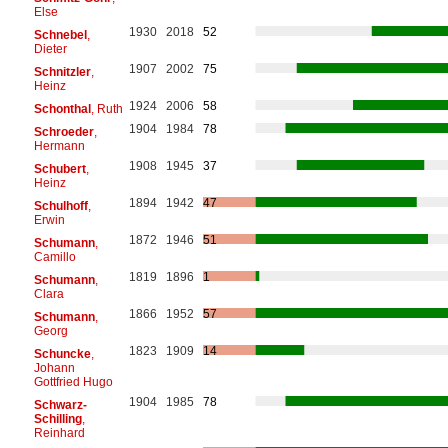
Else
1930
2018
52
Schnebel
,
Dieter
1907
2002
75
Schnitzler
,
Heinz
1924
2006
58
Schonthal
, Ruth
1904
1984
78
Schroeder
,
Hermann
1908
1945
37
Schubert
,
Heinz
1894
1942
47
Schulhoff
,
Erwin
1872
1946
51
Schumann
,
Camillo
1819
1896
1
Schumann
,
Clara
1866
1952
57
Schumann
,
Georg
1823
1909
14
Schuncke
,
Johann
Gottfried Hugo
1904
1985
78
Schwarz-
Schilling
,
Reinhard