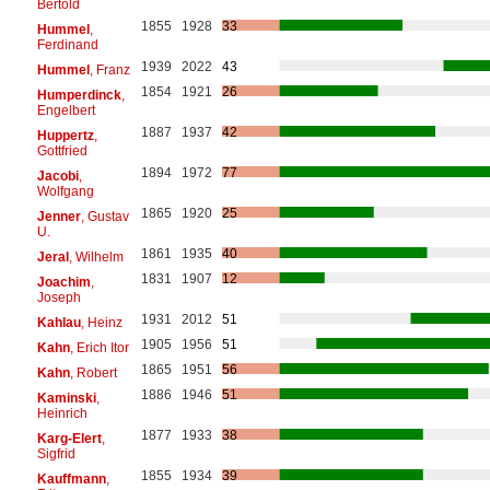
Bertold
1855
1928
33
Hummel
,
Ferdinand
1939
2022
43
Hummel
, Franz
1854
1921
26
Humperdinck
,
Engelbert
1887
1937
42
Huppertz
,
Gottfried
1894
1972
77
Jacobi
,
Wolfgang
1865
1920
25
Jenner
, Gustav
U.
1861
1935
40
Jeral
, Wilhelm
1831
1907
12
Joachim
,
Joseph
1931
2012
51
Kahlau
, Heinz
1905
1956
51
Kahn
, Erich Itor
1865
1951
56
Kahn
, Robert
1886
1946
51
Kaminski
,
Heinrich
1877
1933
38
Karg-Elert
,
Sigfrid
1855
1934
39
Kauffmann
,