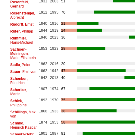
1931
2003
51
Rosenfeld
,
Gerhard
1912
1995
70
Rosenstengel
,
Albrecht
1840
1916
21
Rudorff
, Ernst
1844
1919
24
Rüfer
, Philipp
1946
2023
36
Rummler
,
Hans-Michael
1853
1923
28
Sachsen-
Meiningen
,
Marie Elisabeth
1962
2016
20
Sadlo
, Peter
1862
1942
47
Sauer
, Emil von
1942
2013
40
Schenker
,
Friedrich
1907
1974
67
Scherber
,
Martin
1893
1970
75
Schick
,
Philippine
1868
1933
38
Schillings
, Max
von
1874
1953
58
Schmid
,
Heinrich Kaspar
1901
1987
81
Schmitz-Gohr
,