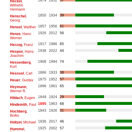
1879
1952
57
Heckel
,
Wilhelm
Hermann
1850
1934
39
Henschel
,
Georg
1857
1956
61
Hensel
, Walther
1926
2012
56
Henze
, Hans
Werner
1917
1986
65
Herzog
, Franz
1938
2022
44
Hespos
, Hans-
Joachim
1908
1994
74
Hessenberg
,
Kurt
1866
1933
38
Hesssel
, Carl
1875
1952
57
Heuer
, Gustav
1896
1961
65
Heymann
,
Werner R.
1849
1924
29
Hildach
, Eugen
1895
1963
68
Hindemith
, Paul
1843
1926
31
Hochberg
,
Bolko
1936
2017
46
Höltzel
, Michael
1925
2002
57
Hummel
,