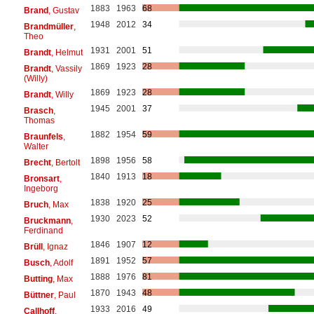
1883
1963
68
Brand
, Gustav
1948
2012
34
Brandmüller
,
Theo
1931
2001
51
Brandt
, Helmut
1869
1923
28
Brandt
, Vassily
(Willy)
1869
1923
28
Brandt
, Willy
1945
2001
37
Brasch
,
Thomas
1882
1954
59
Braunfels
,
Walter
1898
1956
58
Brecht
, Bertolt
1840
1913
18
Bronsart
,
Ingeborg
1838
1920
25
Bruch
, Max
1930
2023
52
Bruckmann
,
Ferdinand
1846
1907
12
Brüll
, Ignaz
1891
1952
57
Busch
, Adolf
1888
1976
81
Butting
, Max
1870
1943
48
Büttner
, Paul
1933
2016
49
Callhoff
,