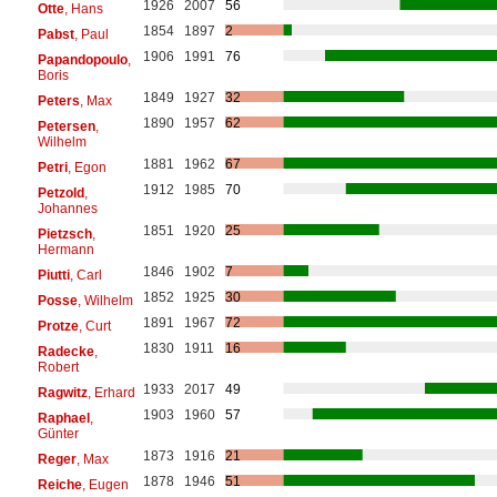
1926
2007
56
Otte
, Hans
1854
1897
2
Pabst
, Paul
1906
1991
76
Papandopoulo
,
Boris
1849
1927
32
Peters
, Max
1890
1957
62
Petersen
,
Wilhelm
1881
1962
67
Petri
, Egon
1912
1985
70
Petzold
,
Johannes
1851
1920
25
Pietzsch
,
Hermann
1846
1902
7
Piutti
, Carl
1852
1925
30
Posse
, Wilhelm
1891
1967
72
Protze
, Curt
1830
1911
16
Radecke
,
Robert
1933
2017
49
Ragwitz
, Erhard
1903
1960
57
Raphael
,
Günter
1873
1916
21
Reger
, Max
1878
1946
51
Reiche
, Eugen