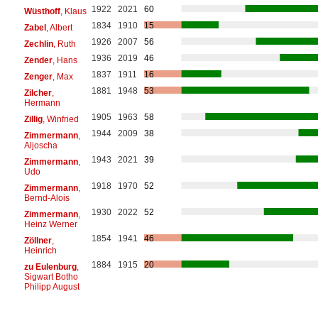
1922
2021
60
Wüsthoff
, Klaus
1834
1910
15
Zabel
, Albert
1926
2007
56
Zechlin
, Ruth
1936
2019
46
Zender
, Hans
1837
1911
16
Zenger
, Max
1881
1948
53
Zilcher
,
Hermann
1905
1963
58
Zillig
, Winfried
1944
2009
38
Zimmermann
,
Aljoscha
1943
2021
39
Zimmermann
,
Udo
1918
1970
52
Zimmermann
,
Bernd-Alois
1930
2022
52
Zimmermann
,
Heinz Werner
1854
1941
46
Zöllner
,
Heinrich
1884
1915
20
zu Eulenburg
,
Sigwart Botho
Philipp August