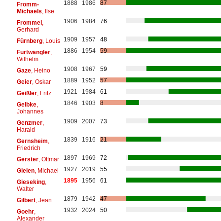
1888
1986
87
Fromm-
Michaels
, Ilse
1906
1984
76
Frommel
,
Gerhard
1909
1957
48
Fürnberg
, Louis
1886
1954
59
Furtwängler
,
Wilhelm
1908
1967
59
Gaze
, Heino
1889
1952
57
Geier
, Oskar
1921
1984
61
Geißler
, Fritz
1846
1903
8
Gelbke
,
Johannes
1909
2007
73
Genzmer
,
Harald
1839
1916
21
Gernsheim
,
Friedrich
1897
1969
72
Gerster
, Ottmar
1927
2019
55
Gielen
, Michael
1895
1956
61
Gieseking
,
Walter
1879
1942
47
Gilbert
, Jean
1932
2024
50
Goehr
,
Alexander