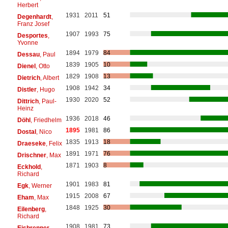
Herbert
1931
2011
51
Degenhardt
,
Franz Josef
1907
1993
75
Desportes
,
Yvonne
1894
1979
84
Dessau
, Paul
1839
1905
10
Dienel
, Otto
1829
1908
13
Dietrich
, Albert
1908
1942
34
Distler
, Hugo
1930
2020
52
Dittrich
, Paul-
Heinz
1936
2018
46
Döhl
, Friedhelm
1895
1981
86
Dostal
, Nico
1835
1913
18
Draeseke
, Felix
1891
1971
76
Drischner
, Max
1871
1903
8
Eckhold
,
Richard
1901
1983
81
Egk
, Werner
1915
2008
67
Eham
, Max
1848
1925
30
Eilenberg
,
Richard
1908
1981
73
Eisbrenner
,