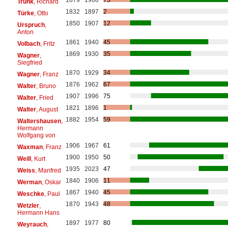
Trunk
, Richard
1832
1897
2
Türke
, Otto
1850
1907
12
Urspruch
,
Anton
1861
1940
45
Volbach
, Fritz
1869
1930
35
Wagner
,
Siegfried
1870
1929
34
Wagner
, Franz
1876
1962
67
Walter
, Bruno
1907
1996
75
Walter
, Fried
1821
1896
1
Walter
, August
1882
1954
59
Waltershausen
,
Hermann
Wolfgang von
1906
1967
61
Waxman
, Franz
1900
1950
50
Weill
, Kurt
1935
2023
47
Weiss
, Manfred
1840
1906
11
Werman
, Oskar
1867
1940
45
Weschke
, Paul
1870
1943
48
Wetzler
,
Hermann Hans
1897
1977
80
Weyrauch
,