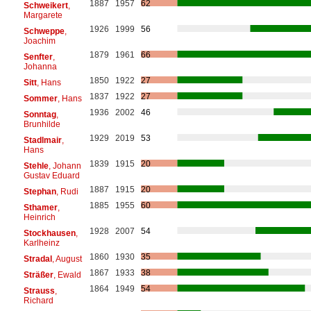
1887
1957
62
Schweikert
,
Margarete
1926
1999
56
Schweppe
,
Joachim
1879
1961
66
Senfter
,
Johanna
1850
1922
27
Sitt
, Hans
1837
1922
27
Sommer
, Hans
1936
2002
46
Sonntag
,
Brunhilde
1929
2019
53
Stadlmair
,
Hans
1839
1915
20
Stehle
, Johann
Gustav Eduard
1887
1915
20
Stephan
, Rudi
1885
1955
60
Sthamer
,
Heinrich
1928
2007
54
Stockhausen
,
Karlheinz
1860
1930
35
Stradal
, August
1867
1933
38
Sträßer
, Ewald
1864
1949
54
Strauss
,
Richard