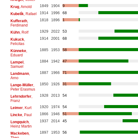
1849
1904
9
Krug
, Arnold
1914
1996
68
Kubelík
, Rafael
1818
1896
1
Kufferath
,
Ferdinand
1929
2022
53
Kühn
, Rolf
1914
2001
68
Kukuck
,
Felicitas
1885
1953
58
Künneke
,
Eduard
1884
1942
47
Lampel
,
Samuel
1887
1966
71
Landmann
,
Arno
1850
1926
31
Lange-Müller
,
Peter Erasmus
1928
2013
54
Lehrndorfer
,
Franz
1920
1974
54
Leimer
, Kurt
1866
1946
51
Lincke
, Paul
1937
2014
45
Longquich
,
Heinz Martin
1897
1953
56
Mackeben
,
Theo