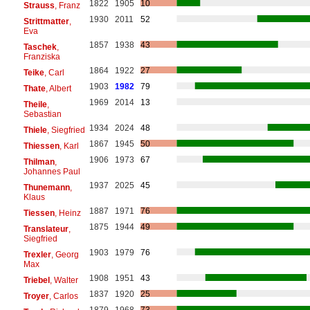
1822
1905
10
Strauss
, Franz
1930
2011
52
Strittmatter
,
Eva
1857
1938
43
Taschek
,
Franziska
1864
1922
27
Teike
, Carl
1903
1982
79
Thate
, Albert
1969
2014
13
Theile
,
Sebastian
1934
2024
48
Thiele
, Siegfried
1867
1945
50
Thiessen
, Karl
1906
1973
67
Thilman
,
Johannes Paul
1937
2025
45
Thunemann
,
Klaus
1887
1971
76
Tiessen
, Heinz
1875
1944
49
Translateur
,
Siegfried
1903
1979
76
Trexler
, Georg
Max
1908
1951
43
Triebel
, Walter
1837
1920
25
Troyer
, Carlos
1879
1968
73