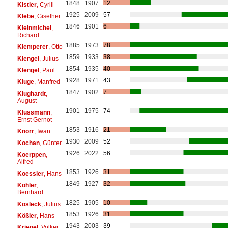
1848
1907
12
Kistler
, Cyrill
1925
2009
57
Klebe
, Giselher
1846
1901
6
Kleinmichel
,
Richard
1885
1973
78
Klemperer
, Otto
1859
1933
38
Klengel
, Julius
1854
1935
40
Klengel
, Paul
1928
1971
43
Kluge
, Manfred
1847
1902
7
Klughardt
,
August
1901
1975
74
Klussmann
,
Ernst Gernot
1853
1916
21
Knorr
, Iwan
1930
2009
52
Kochan
, Günter
1926
2022
56
Koerppen
,
Alfred
1853
1926
31
Koessler
, Hans
1849
1927
32
Köhler
,
Bernhard
1825
1905
10
Kosleck
, Julius
1853
1926
31
Kößler
, Hans
1943
2003
39
Kriegel
, Volker