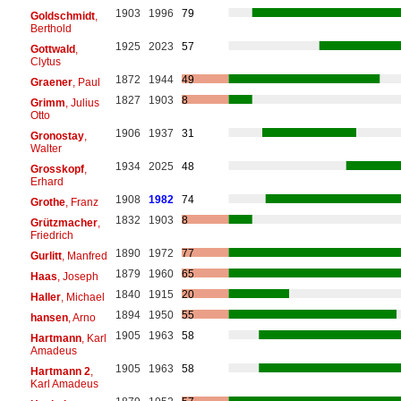
1903
1996
79
Goldschmidt
,
Berthold
1925
2023
57
Gottwald
,
Clytus
1872
1944
49
Graener
, Paul
1827
1903
8
Grimm
, Julius
Otto
1906
1937
31
Gronostay
,
Walter
1934
2025
48
Grosskopf
,
Erhard
1908
1982
74
Grothe
, Franz
1832
1903
8
Grützmacher
,
Friedrich
1890
1972
77
Gurlitt
, Manfred
1879
1960
65
Haas
, Joseph
1840
1915
20
Haller
, Michael
1894
1950
55
hansen
, Arno
1905
1963
58
Hartmann
, Karl
Amadeus
1905
1963
58
Hartmann 2
,
Karl Amadeus