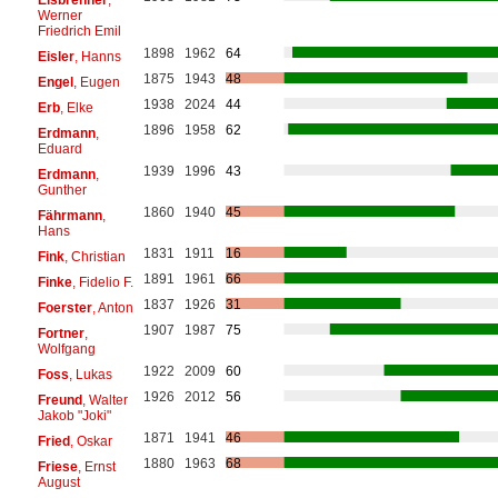
Werner
Friedrich Emil
1898
1962
64
Eisler
, Hanns
1875
1943
48
Engel
, Eugen
1938
2024
44
Erb
, Elke
1896
1958
62
Erdmann
,
Eduard
1939
1996
43
Erdmann
,
Gunther
1860
1940
45
Fährmann
,
Hans
1831
1911
16
Fink
, Christian
1891
1961
66
Finke
, Fidelio F.
1837
1926
31
Foerster
, Anton
1907
1987
75
Fortner
,
Wolfgang
1922
2009
60
Foss
, Lukas
1926
2012
56
Freund
, Walter
Jakob "Joki"
1871
1941
46
Fried
, Oskar
1880
1963
68
Friese
, Ernst
August