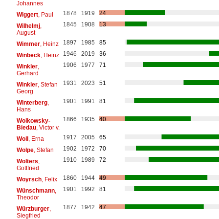
Johannes
1878
1919
24
Wiggert
, Paul
1845
1908
13
Wilhelmj
,
August
1897
1985
85
Wimmer
, Heinz
1946
2019
36
Winbeck
, Heinz
1906
1977
71
Winkler
,
Gerhard
1931
2023
51
Winkler
, Stefan
Georg
1901
1991
81
Winterberg
,
Hans
1866
1935
40
Woikowsky-
Biedau
, Victor v.
1917
2005
65
Woll
, Erna
1902
1972
70
Wolpe
, Stefan
1910
1989
72
Wolters
,
Gottfried
1860
1944
49
Woyrsch
, Felix
1901
1992
81
Wünschmann
,
Theodor
1877
1942
47
Würzburger
,
Siegfried