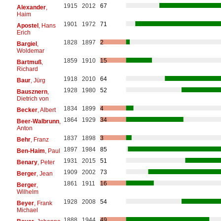
1915
2012
67
Alexander
,
Haim
1901
1972
71
Apostel
, Hans
Erich
1828
1897
2
Bargiel
,
Woldemar
1859
1910
15
Bartmuß
,
Richard
1918
2010
64
Baur
, Jürg
1928
1980
52
Bausznern
,
Dietrich von
1834
1899
4
Becker
, Albert
1864
1929
34
Beer-Walbrunn
,
Anton
1837
1898
3
Behr
, Franz
1897
1984
85
Ben-Haim
, Paul
1931
2015
51
Benary
, Peter
1909
2002
73
Berger
, Jean
1861
1911
16
Berger
,
Wilhelm
1928
2008
54
Beyer
, Frank
Michael
1888
1944
49