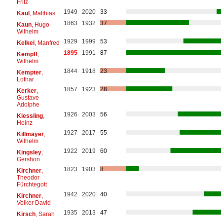
Fritz
1949
2020
33
Kaul
, Matthias
1863
1932
37
Kaun
, Hugo
Wilhelm
1929
1999
53
Kelkel
, Manfred
1895
1991
87
Kempff
,
Wilhelm
1844
1918
23
Kempter
,
Lothar
1857
1923
28
Kerker
,
Gustave
Adolphe
1926
2003
56
Kiessling
,
Heinz
1927
2017
55
Killmayer
,
Wilhelm
1922
2019
60
Kingsley
,
Gershon
1823
1903
8
Kirchner
,
Theodor
Fürchtegott
1942
2020
40
Kirchner
,
Volker David
1935
2013
47
Kirsch
, Sarah