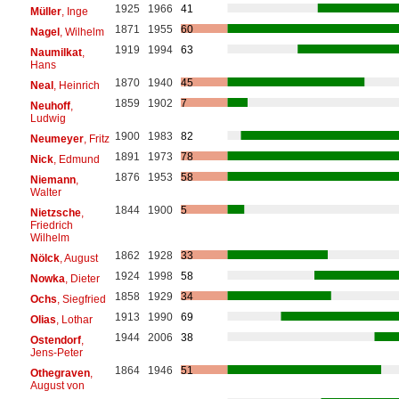
1925
1966
41
Müller
, Inge
1871
1955
60
Nagel
, Wilhelm
1919
1994
63
Naumilkat
,
Hans
1870
1940
45
Neal
, Heinrich
1859
1902
7
Neuhoff
,
Ludwig
1900
1983
82
Neumeyer
, Fritz
1891
1973
78
Nick
, Edmund
1876
1953
58
Niemann
,
Walter
1844
1900
5
Nietzsche
,
Friedrich
Wilhelm
1862
1928
33
Nölck
, August
1924
1998
58
Nowka
, Dieter
1858
1929
34
Ochs
, Siegfried
1913
1990
69
Olias
, Lothar
1944
2006
38
Ostendorf
,
Jens-Peter
1864
1946
51
Othegraven
,
August von