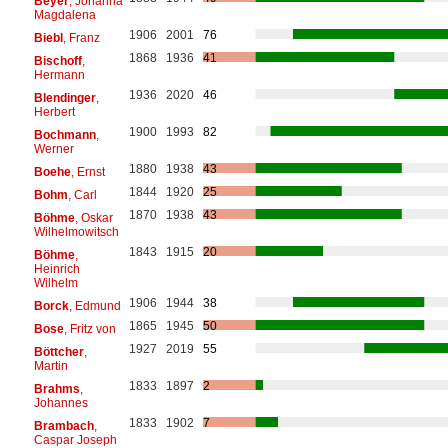
Beyer
, Johanna
Magdalena
1906
2001
76
Biebl
, Franz
1868
1936
41
Bischoff
,
Hermann
1936
2020
46
Blendinger
,
Herbert
1900
1993
82
Bochmann
,
Werner
1880
1938
43
Boehe
, Ernst
1844
1920
25
Bohm
, Carl
1870
1938
43
Böhme
, Oskar
Wilhelmowitsch
1843
1915
20
Böhme
,
Heinrich
Wilhelm
1906
1944
38
Borck
, Edmund
1865
1945
50
Bose
, Fritz von
1927
2019
55
Böttcher
,
Martin
1833
1897
2
Brahms
,
Johannes
1833
1902
7
Brambach
,
Caspar Joseph