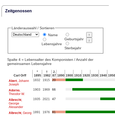
Zeitgenossen
Länderauswahl / Sortieren
Name
Geburtsjahr
Lebensjahre
Sterbejahr
Spalte 4 = Lebensalter des Komponisten / Anzahl der
gemeinsamen Lebensjahre
*
†
J.
Carl Orff
1895
1982
87
1890
1900
1910
1920
1930
1940
195
1832
1915
20
Abert
, Johann
Joseph
1903
1969
66
Adorno
,
Theodor W.
1935
2021
47
Albrecht
,
George
Alexander
1891
1976
81
Albrecht
, Georg