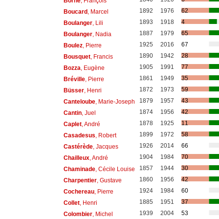
Borne
, François
1892
1976
62
Boucard
, Marcel
1893
1918
4
Boulanger
, Lili
1887
1979
65
Boulanger
, Nadia
1925
2016
67
Boulez
, Pierre
1890
1942
28
Bousquet
, Francis
1905
1991
77
Bozza
, Eugène
1861
1949
35
Bréville
, Pierre
1872
1973
59
Büsser
, Henri
1879
1957
43
Canteloube
, Marie-Joseph
1874
1956
42
Cantin
, Juel
1878
1925
11
Caplet
, André
1899
1972
58
Casadesus
, Robert
1926
2014
66
Castérède
, Jacques
1904
1984
70
Chailleux
, André
1857
1944
30
Chaminade
, Cécile Louise
1860
1956
42
Charpentier
, Gustave
1924
1984
60
Cochereau
, Pierre
1885
1951
37
Collet
, Henri
1939
2004
53
Colombier
, Michel