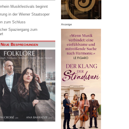
rrhein Musikfestivals beginnt
rung in der Wiener Staatsoper
en zum Schluss
Anzeige
scher Spaziergang zum
rt
Neue Besprechungen