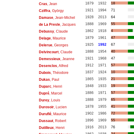
1879
1932
18
Cras
, Jean
1921
1994
71
Cziffra
, György
1928
2013
64
Damase
, Jean-Michel
1888
1969
55
de La Presle
, Jacques
1862
1918
4
Debussy
, Claude
1879
1961
47
Delage
, Maurice
1925
1992
67
Delerue
, Georges
1888
1954
40
Delvincourt
, Claude
1921
1968
47
Demessieux
, Jeanne
1912
1971
57
Desenclos
, Alfred
1837
1924
10
Dubois
, Théodore
1865
1935
21
Dukas
, Paul
1848
1933
19
Duparc
, Henri
1886
1971
57
Dupré
, Marcel
1888
1979
65
Durey
, Louis
1878
1955
41
Durosoir
, Lucien
1902
1986
72
Duruflé
, Maurice
1896
1969
55
Dussaut
, Robert
1916
2013
76
Dutilleux
, Henri
1862
1938
24