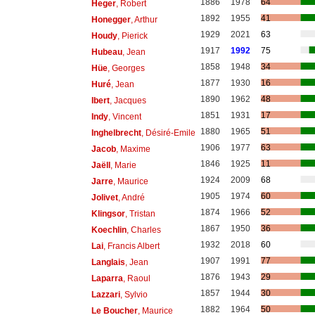
1886
1978
64
Heger
, Robert
1892
1955
41
Honegger
, Arthur
1929
2021
63
Houdy
, Pierick
1917
1992
75
Hubeau
, Jean
1858
1948
34
Hüe
, Georges
1877
1930
16
Huré
, Jean
1890
1962
48
Ibert
, Jacques
1851
1931
17
Indy
, Vincent
1880
1965
51
Inghelbrecht
, Désiré-Emile
1906
1977
63
Jacob
, Maxime
1846
1925
11
Jaëll
, Marie
1924
2009
68
Jarre
, Maurice
1905
1974
60
Jolivet
, André
1874
1966
52
Klingsor
, Tristan
1867
1950
36
Koechlin
, Charles
1932
2018
60
Lai
, Francis Albert
1907
1991
77
Langlais
, Jean
1876
1943
29
Laparra
, Raoul
1857
1944
30
Lazzari
, Sylvio
1882
1964
50
Le Boucher
, Maurice