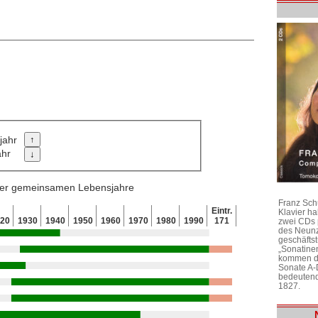
jahr
ahr
 der gemeinsamen Lebensjahre
Franz Sch
Eintr.
Klavier h
920
1930
1940
1950
1960
1970
1980
1990
171
zwei CDs 
des Neunz
geschäftst
„Sonatine
kommen di
Sonate A-
bedeutend
1827.