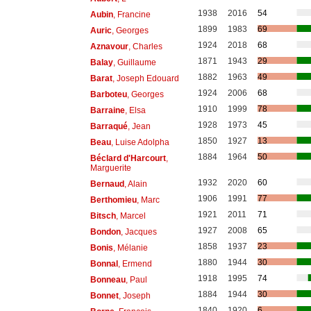
1938
2016
54
Aubin
, Francine
1899
1983
69
Auric
, Georges
1924
2018
68
Aznavour
, Charles
1871
1943
29
Balay
, Guillaume
1882
1963
49
Barat
, Joseph Edouard
1924
2006
68
Barboteu
, Georges
1910
1999
78
Barraine
, Elsa
1928
1973
45
Barraqué
, Jean
1850
1927
13
Beau
, Luise Adolpha
1884
1964
50
Béclard d'Harcourt
,
Marguerite
1932
2020
60
Bernaud
, Alain
1906
1991
77
Berthomieu
, Marc
1921
2011
71
Bitsch
, Marcel
1927
2008
65
Bondon
, Jacques
1858
1937
23
Bonis
, Mélanie
1880
1944
30
Bonnal
, Ermend
1918
1995
74
Bonneau
, Paul
1884
1944
30
Bonnet
, Joseph
1840
1920
6