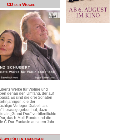
CD der Woche
uberts Werke für Violine und
aben genau den Umfang, der auf
passt. Es sind die drei Sonaten
ehnjährigen, die der
üchtige Verleger Diabelli als
n“ herausgegeben hat, dazu
e als „Grand Duo“ veröffentlichte
Dur, das h-Moll-Rondo und die
e C-Dur-Fantasie aus dem Jahr
Neuveröffentlichungen