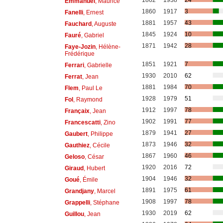
Emmanuel
, Maurice
1860
1917
3
Fanelli
, Ernest
1881
1957
43
Fauchard
, Auguste
1845
1924
10
Fauré
, Gabriel
1871
1942
28
Faye-Jozin
, Hélène-
Frédérique
1851
1921
7
Ferrari
, Gabrielle
1930
2010
62
Ferrat
, Jean
1881
1984
70
Flem
, Paul Le
1928
1979
51
Fol
, Raymond
1912
1997
78
Françaix
, Jean
1902
1991
77
Francescatti
, Zino
1879
1941
27
Gaubert
, Philippe
1873
1946
32
Gauthiez
, Cécile
1867
1960
46
Geloso
, César
1920
2016
72
Giraud
, Hubert
1904
1946
32
Goué
, Émile
1891
1975
61
Grandjany
, Marcel
1908
1997
78
Grappelli
, Stéphane
1930
2019
62
Guillou
, Jean