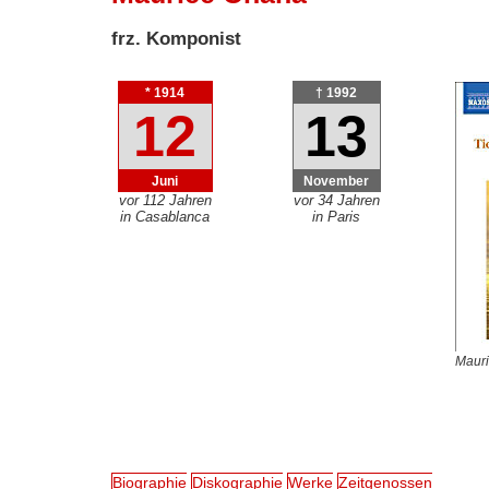
frz. Komponist
* 1914
† 1992
12
13
Juni
November
vor 112 Jahren
vor 34 Jahren
in Casablanca
in Paris
Mauri
Biographie
Diskographie
Werke
Zeitgenossen