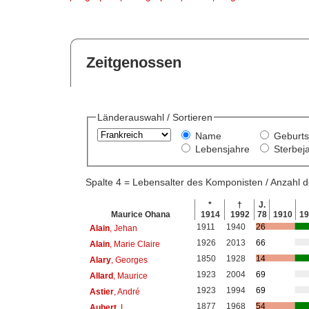
Zeitgenossen
Länderauswahl / Sortieren
Name
Geburts
Lebensjahre
Sterbej
Spalte 4 = Lebensalter des Komponisten / Anzahl
*
†
J.
Maurice Ohana
1914
1992
78
1910
1
1911
1940
26
Alain
, Jehan
1926
2013
66
Alain
, Marie Claire
1850
1928
14
Alary
, Georges
1923
2004
69
Allard
, Maurice
1923
1994
69
Astier
, André
1877
1968
54
Aubert
, L