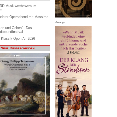
ARD-Musikwettbewerb im
am
nderer Opernabend mit Massimo
Anzeige
en und Gehen“ - Das
dtebundfestival
 Klassik Open-Air 2026
Neue Besprechungen