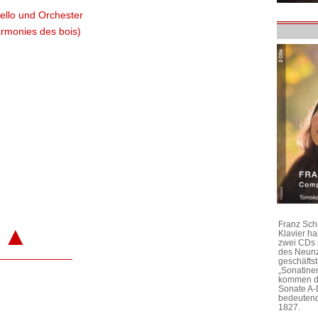
cello und Orchester
armonies des bois)
Franz Sch
▲
Klavier h
zwei CDs 
des Neunz
geschäftst
„Sonatine
kommen di
Sonate A-
bedeutend
1827.