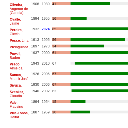
1908
1980
41
Oliveira
,
Angenor de
(Cartola)
1894
1955
16
Ovalle
,
Jaime
1932
2024
85
Pereira
,
Clovis
1913
1995
56
Pesce
, Lina
1897
1973
34
Pixinguinha
,
1937
2000
61
Powell
,
Baden
1943
2010
67
Prado
,
Almeida
1926
2006
67
Santos
,
Moacir José
1930
2006
67
Sivuca
,
1940
2002
62
Szenkar
,
Claudio
1894
1954
15
Vale
,
Flausino
1887
1959
20
Villa-Lobos
,
Heitor