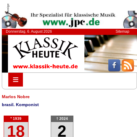
Anzeige
Donnerstag, 6. August 2026
Sitemap
≡
≡
Marlos Nobre
brasil. Komponist
* 1939
† 2024
18
2