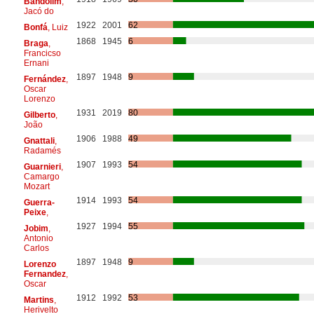
Bandolim
,
Jacó do
1922
2001
62
Bonfá
, Luiz
1868
1945
6
Braga
,
Francicso
Ernani
1897
1948
9
Fernández
,
Oscar
Lorenzo
1931
2019
80
Gilberto
,
João
1906
1988
49
Gnattali
,
Radamés
1907
1993
54
Guarnieri
,
Camargo
Mozart
1914
1993
54
Guerra-
Peixe
,
1927
1994
55
Jobim
,
Antonio
Carlos
1897
1948
9
Lorenzo
Fernandez
,
Oscar
1912
1992
53
Martins
,
Herivelto