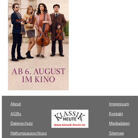
About
Impressum
AGBs
Kontakt
Datenschutz
Mediadaten
Haftungsausschluss
Sitemap