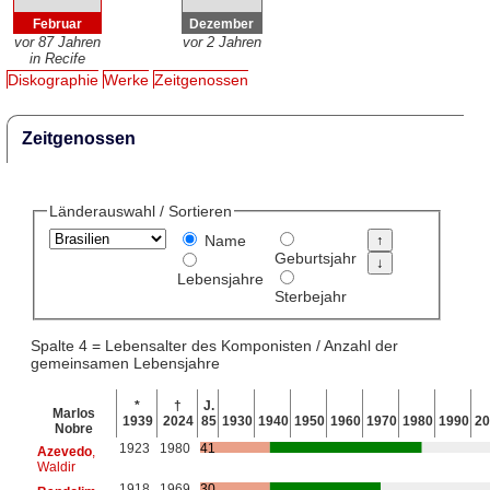
Februar
Dezember
vor 87 Jahren
vor 2 Jahren
in Recife
Diskographie
Werke
Zeitgenossen
Zeitgenossen
Länderauswahl / Sortieren
Name
Geburtsjahr
Lebensjahre
Sterbejahr
Spalte 4 = Lebensalter des Komponisten / Anzahl der
gemeinsamen Lebensjahre
*
†
J.
Marlos
1939
2024
85
1930
1940
1950
1960
1970
1980
1990
20
Nobre
1923
1980
41
Azevedo
,
Waldir
1918
1969
30