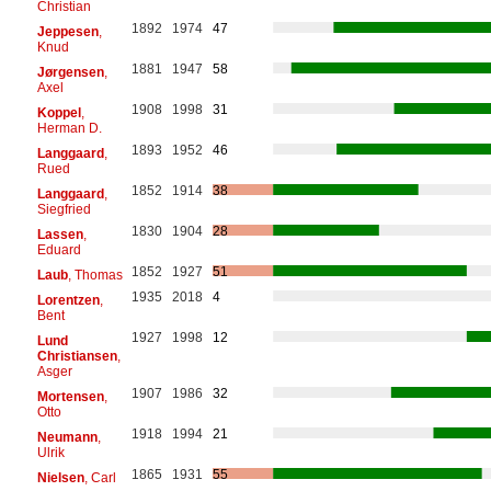
Christian
1892
1974
47
Jeppesen
,
Knud
1881
1947
58
Jørgensen
,
Axel
1908
1998
31
Koppel
,
Herman D.
1893
1952
46
Langgaard
,
Rued
1852
1914
38
Langgaard
,
Siegfried
1830
1904
28
Lassen
,
Eduard
1852
1927
51
Laub
, Thomas
1935
2018
4
Lorentzen
,
Bent
1927
1998
12
Lund
Christiansen
,
Asger
1907
1986
32
Mortensen
,
Otto
1918
1994
21
Neumann
,
Ulrik
1865
1931
55
Nielsen
, Carl