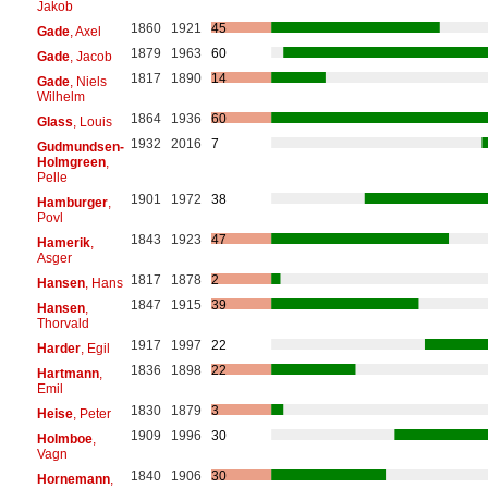
Jakob
1860
1921
45
Gade
, Axel
1879
1963
60
Gade
, Jacob
1817
1890
14
Gade
, Niels
Wilhelm
1864
1936
60
Glass
, Louis
1932
2016
7
Gudmundsen-
Holmgreen
,
Pelle
1901
1972
38
Hamburger
,
Povl
1843
1923
47
Hamerik
,
Asger
1817
1878
2
Hansen
, Hans
1847
1915
39
Hansen
,
Thorvald
1917
1997
22
Harder
, Egil
1836
1898
22
Hartmann
,
Emil
1830
1879
3
Heise
, Peter
1909
1996
30
Holmboe
,
Vagn
1840
1906
30
Hornemann
,