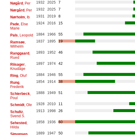
1932
2025
7
Nøgård
, Per
1932
2025
7
Nørgård
, Per
1931
2019
8
Nørholm
, Ib
1924
2016
15
Pade
, Else
Marie
1884
1966
55
Pals
, Leopold
1837
1895
19
Ramsøe
,
Wilhelm
1893
1952
46
Ranggaard
,
Rued
1897
1974
42
Riisager
,
Knudåge
1884
1946
55
Ring
, Oluf
1854
1914
38
Rung
,
Frederik
1888
1949
51
Schierbeck
,
Poul
1928
2010
11
Schmidt
, Ole
1913
1998
26
Schultz
,
Svend S.
1858
1936
60
Sehested
,
Hilda
1889
1947
50
Simonsen
,