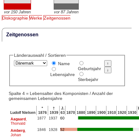
vor 150 Jahren
vor 87 Jahren
Diskographie
Werke
Zeitgenossen
Zeitgenossen
Länderauswahl / Sortieren
Name
Geburtsjahr
Lebensjahre
Sterbejahr
Spalte 4 = Lebensalter des Komponisten / Anzahl der
gemeinsamen Lebensjahre
*
†
J.
Ludolf Nielsen
1876
1939
63
1870
1880
1890
1900
1910
1920
1930
1877
1937
60
Aagaard
,
Thorvald
1846
1928
52
Amberg
,
Johan