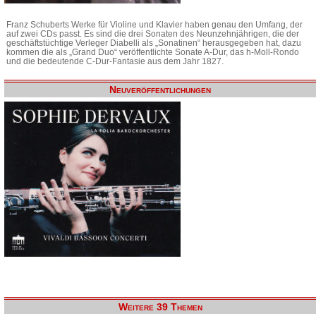
Franz Schuberts Werke für Violine und Klavier haben genau den Umfang, der
auf zwei CDs passt. Es sind die drei Sonaten des Neunzehnjährigen, die der
geschäftstüchtige Verleger Diabelli als „Sonatinen“ herausgegeben hat, dazu
kommen die als „Grand Duo“ veröffentlichte Sonate A-Dur, das h-Moll-Rondo
und die bedeutende C-Dur-Fantasie aus dem Jahr 1827.
Neuveröffentlichungen
Weitere 39 Themen