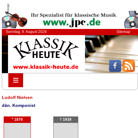
Anzeige
Sonntag, 9. August 2026
Sitemap
≡
≡
Ludolf Nielsen
dän. Komponist
* 1876
† 1939