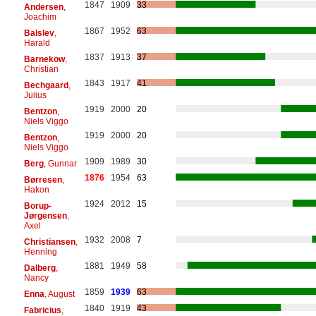
1847
1909
33
Andersen
,
Joachim
1867
1952
63
Balslev
,
Harald
1837
1913
37
Barnekow
,
Christian
1843
1917
41
Bechgaard
,
Julius
1919
2000
20
Bentzon
,
Niels Viggo
1919
2000
20
Bentzon
,
Niels Viggo
1909
1989
30
Berg
, Gunnar
1876
1954
63
Børresen
,
Hakon
1924
2012
15
Borup-
Jørgensen
,
Axel
1932
2008
7
Christiansen
,
Henning
1881
1949
58
Dalberg
,
Nancy
1859
1939
63
Enna
, August
1840
1919
43
Fabricius
,