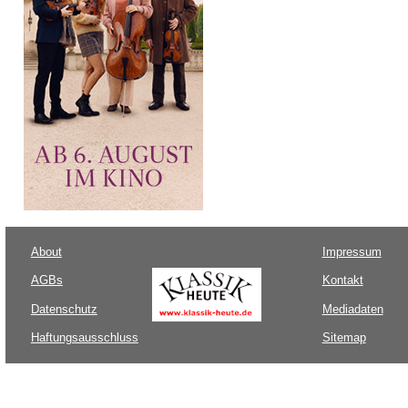
About
Impressum
AGBs
Kontakt
Datenschutz
Mediadaten
Haftungsausschluss
Sitemap