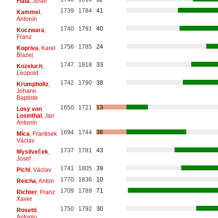
Fiala
, Josef
1739
1784
41
Kammel
,
Antonín
1740
1791
40
Koczwara
,
Franz
1756
1785
24
Kopriva
, Karel
Blazej
1747
1818
33
Kozeluch
,
Leopold
1742
1790
38
Krumpholtz
,
Johann
Baptiste
1650
1721
13
Losy von
Losinthal
, Jan
Antonín
1694
1744
36
Míca
, Frantisek
Václav
1737
1781
43
Mysliveček
,
Josef
1741
1805
39
Pichl
, Václav
1770
1836
10
Reicha
, Anton
1709
1789
71
Richter
, Franz
Xaver
1750
1792
30
Rosetti
,
Antonio