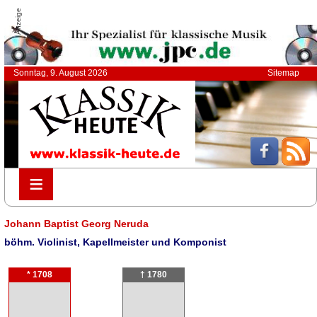
Anzeige
Sonntag, 9. August 2026
Sitemap
≡
≡
Johann Baptist Georg Neruda
böhm. Violinist, Kapellmeister und Komponist
* 1708
† 1780