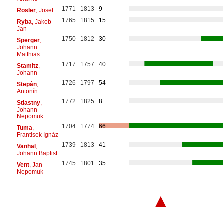
1771
1813
9
Rösler
, Josef
1765
1815
15
Ryba
, Jakob
Jan
1750
1812
30
Sperger
,
Johann
Matthias
1717
1757
40
Stamitz
,
Johann
1726
1797
54
Stepán
,
Antonín
1772
1825
8
Stiastny
,
Johann
Nepomuk
1704
1774
66
Tuma
,
Frantisek Ignáz
1739
1813
41
Vanhal
,
Johann Baptist
1745
1801
35
Vent
, Jan
Nepomuk
▲