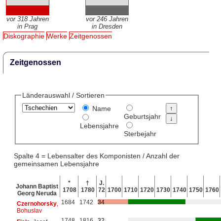
vor 318 Jahren
vor 246 Jahren
in Prag
in Dresden
Diskographie
Werke
Zeitgenossen
Zeitgenossen
Länderauswahl / Sortieren
Name
Geburtsjahr
Lebensjahre
Sterbejahr
Spalte 4 = Lebensalter des Komponisten / Anzahl der
gemeinsamen Lebensjahre
*
†
J.
Johann Baptist
1708
1780
72
1700
1710
1720
1730
1740
1750
1760
Georg Neruda
1684
1742
34
Czernohorsky
,
Bohuslav
1748
1816
32