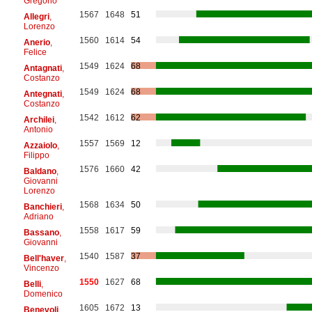
Gregorio
1567
1648
51
Allegri
,
Lorenzo
1560
1614
54
Anerio
,
Felice
1549
1624
68
Antagnati
,
Costanzo
1549
1624
68
Antegnati
,
Costanzo
1542
1612
62
Archilei
,
Antonio
1557
1569
12
Azzaiolo
,
Filippo
1576
1660
42
Baldano
,
Giovanni
Lorenzo
1568
1634
50
Banchieri
,
Adriano
1558
1617
59
Bassano
,
Giovanni
1540
1587
37
Bell'haver
,
Vincenzo
1550
1627
68
Belli
,
Domenico
1605
1672
13
Benevoli
,