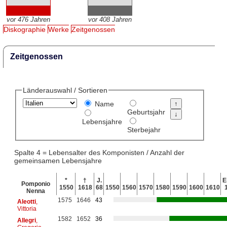
vor 476 Jahren
vor 408 Jahren
Diskographie
Werke
Zeitgenossen
Zeitgenossen
Länderauswahl / Sortieren
Name
Geburtsjahr
Lebensjahre
Sterbejahr
Spalte 4 = Lebensalter des Komponisten / Anzahl der
gemeinsamen Lebensjahre
*
†
J.
E
Pomponio
1550
1618
68
1550
1560
1570
1580
1590
1600
1610
Nenna
1575
1646
43
Aleotti
,
Vittoria
1582
1652
36
Allegri
,