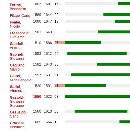
1603
1681
15
Ferrari
,
Benedetto
1589
1644
29
Filago
, Carlo
1600
1647
18
Fontei
,
Nicolò
1583
1643
35
Frescobaldi
,
Girolamo
1510
1586
36
Gabrieli
,
Andrea
1553
1612
59
Gabrieli
,
Giovanni
1582
1643
36
Gagliano
,
Marco
1557
1631
61
Galilei
,
Michelangelo
1520
1591
41
Galilei
,
Vincenzo
1550
1622
68
Gastoldi
,
Giovanni
Giacomo
1560
1613
53
Gesualdo
,
Carlo
1605
1664
13
Graziani
,
Bonifazio