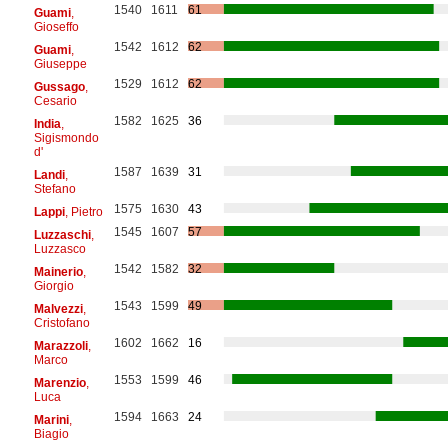
1540
1611
61
Guami
,
Gioseffo
1542
1612
62
Guami
,
Giuseppe
1529
1612
62
Gussago
,
Cesario
1582
1625
36
India
,
Sigismondo
d'
1587
1639
31
Landi
,
Stefano
1575
1630
43
Lappi
, Pietro
1545
1607
57
Luzzaschi
,
Luzzasco
1542
1582
32
Mainerio
,
Giorgio
1543
1599
49
Malvezzi
,
Cristofano
1602
1662
16
Marazzoli
,
Marco
1553
1599
46
Marenzio
,
Luca
1594
1663
24
Marini
,
Biagio