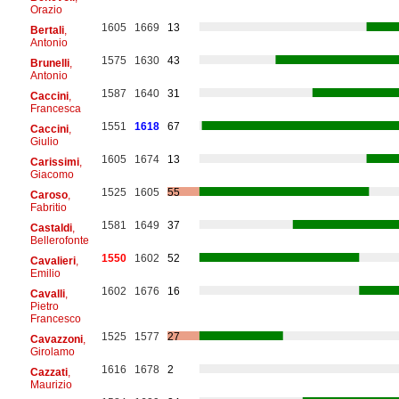
Orazio
1605
1669
13
Bertali
,
Antonio
1575
1630
43
Brunelli
,
Antonio
1587
1640
31
Caccini
,
Francesca
1551
1618
67
Caccini
,
Giulio
1605
1674
13
Carissimi
,
Giacomo
1525
1605
55
Caroso
,
Fabritio
1581
1649
37
Castaldi
,
Bellerofonte
1550
1602
52
Cavalieri
,
Emilio
1602
1676
16
Cavalli
,
Pietro
Francesco
1525
1577
27
Cavazzoni
,
Girolamo
1616
1678
2
Cazzati
,
Maurizio