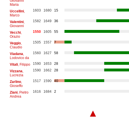
Giovanni
Maria
1603
1680
15
Uccellini
,
Marco
1582
1649
36
Valentini
,
Giovanni
1550
1605
55
Vecchi
,
Orazio
1505
1557
7
Veggio
,
Claudio
1560
1627
58
Viadana
,
Lodovico da
1590
1653
28
Vitali
, Filippo
1590
1662
28
Vizzana
,
Lucrezia
1517
1590
40
Zarlino
,
Gioseffo
1616
1684
2
Ziani
, Pietro
Andrea
▲