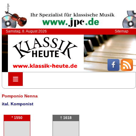
Anzeige
Samstag, 8. August 2026
Sitemap
≡
≡
Pomponio Nenna
ital. Komponist
* 1550
† 1618