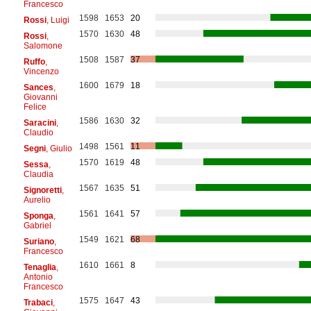
Francesco
1598
1653
20
Rossi
, Luigi
1570
1630
48
Rossi
,
Salomone
1508
1587
37
Ruffo
,
Vincenzo
1600
1679
18
Sances
,
Giovanni
Felice
1586
1630
32
Saracini
,
Claudio
1498
1561
11
Segni
, Giulio
1570
1619
48
Sessa
,
Claudia
1567
1635
51
Signoretti
,
Aurelio
1561
1641
57
Sponga
,
Gabriel
1549
1621
68
Suriano
,
Francesco
1610
1661
8
Tenaglia
,
Antonio
Francesco
1575
1647
43
Trabaci
,