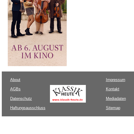
About
Impressum
AGBs
Kontakt
Datenschutz
Mediadaten
Haftungsausschluss
Sitemap