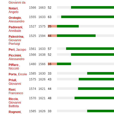
Giovanni da
1566
1663
52
Notari
,
Angelo
1555
1633
63
Orologio
,
Alessandro
1527
1575
25
Padovani
,
Annibale
1525
1594
44
Palestrina
,
Giovanni
Pierluigi
1561
1633
57
Peri
, Jacopo
1566
1638
52
Piccinini
,
Alessandro
1480
1566
16
Piffaro
,
Niccolò
1585
1630
33
Porta
, Ercole
1575
1626
43
Priuli
,
Giovanni
1574
1621
44
Rasi
,
Francesco
1570
1621
48
Riccio
,
Giovanni
Battista
1585
1626
33
Rognoni
,