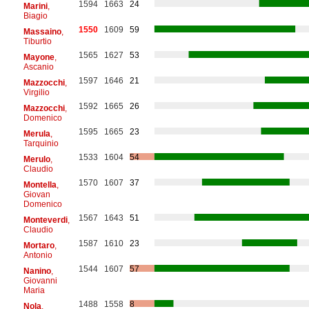
1594
1663
24
Marini
,
Biagio
1550
1609
59
Massaino
,
Tiburtio
1565
1627
53
Mayone
,
Ascanio
1597
1646
21
Mazzocchi
,
Virgilio
1592
1665
26
Mazzocchi
,
Domenico
1595
1665
23
Merula
,
Tarquinio
1533
1604
54
Merulo
,
Claudio
1570
1607
37
Montella
,
Giovan
Domenico
1567
1643
51
Monteverdi
,
Claudio
1587
1610
23
Mortaro
,
Antonio
1544
1607
57
Nanino
,
Giovanni
Maria
1488
1558
8
Nola
,