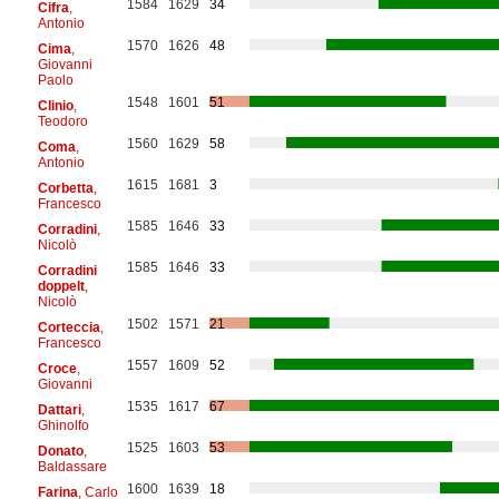
1584
1629
34
Cifra
,
Antonio
1570
1626
48
Cima
,
Giovanni
Paolo
1548
1601
51
Clinio
,
Teodoro
1560
1629
58
Coma
,
Antonio
1615
1681
3
Corbetta
,
Francesco
1585
1646
33
Corradini
,
Nicolò
1585
1646
33
Corradini
doppelt
,
Nicolò
1502
1571
21
Corteccia
,
Francesco
1557
1609
52
Croce
,
Giovanni
1535
1617
67
Dattari
,
Ghinolfo
1525
1603
53
Donato
,
Baldassare
1600
1639
18
Farina
, Carlo