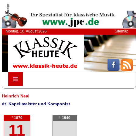
Anzeige
Montag, 10. August 2026
Sitemap
≡
≡
Heinrich Neal
dt. Kapellmeister und Komponist
* 1870
† 1940
11