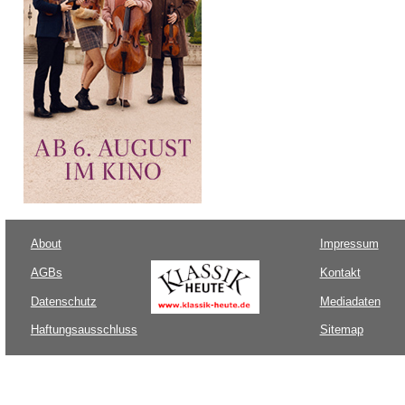
About
Impressum
AGBs
Kontakt
Datenschutz
Mediadaten
Haftungsausschluss
Sitemap