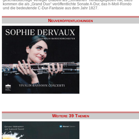
kommen die als „Grand Duo“ veröffentlichte Sonate A-Dur, das h-Moll-Rondo
und die bedeutende C-Dur-Fantasie aus dem Jahr 1827.
Neuveröffentlichungen
Weitere 39 Themen