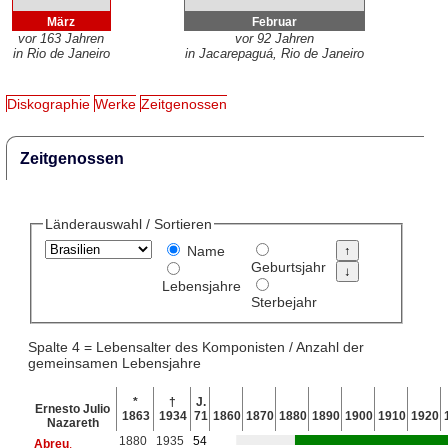
März
Februar
vor 163 Jahren
vor 92 Jahren
in Rio de Janeiro
in Jacarepaguá, Rio de Janeiro
Diskographie
Werke
Zeitgenossen
Zeitgenossen
Länderauswahl / Sortieren
Name
Geburtsjahr
Lebensjahre
Sterbejahr
Spalte 4 = Lebensalter des Komponisten / Anzahl der
gemeinsamen Lebensjahre
*
†
J.
Ernesto Julio
1863
1934
71
1860
1870
1880
1890
1900
1910
1920
Nazareth
1880
1935
54
Abreu
,