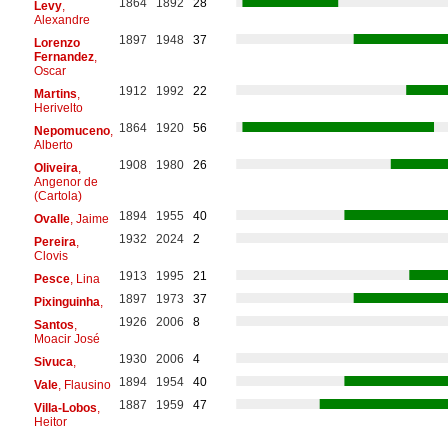
1864
1892
28
Levy
,
Alexandre
1897
1948
37
Lorenzo
Fernandez
,
Oscar
1912
1992
22
Martins
,
Herivelto
1864
1920
56
Nepomuceno
,
Alberto
1908
1980
26
Oliveira
,
Angenor de
(Cartola)
1894
1955
40
Ovalle
, Jaime
1932
2024
2
Pereira
,
Clovis
1913
1995
21
Pesce
, Lina
1897
1973
37
Pixinguinha
,
1926
2006
8
Santos
,
Moacir José
1930
2006
4
Sivuca
,
1894
1954
40
Vale
, Flausino
1887
1959
47
Villa-Lobos
,
Heitor