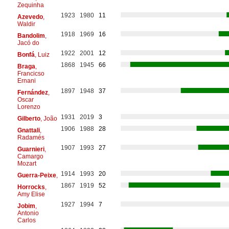
Zequinha
1923
1980
11
Azevedo
,
Waldir
1918
1969
16
Bandolim
,
Jacó do
1922
2001
12
Bonfá
, Luiz
1868
1945
66
Braga
,
Francicso
Ernani
1897
1948
37
Fernández
,
Oscar
Lorenzo
1931
2019
3
Gilberto
, João
1906
1988
28
Gnattali
,
Radamés
1907
1993
27
Guarnieri
,
Camargo
Mozart
1914
1993
20
Guerra-Peixe
,
1867
1919
52
Horrocks
,
Amy Elise
1927
1994
7
Jobim
,
Antonio
Carlos