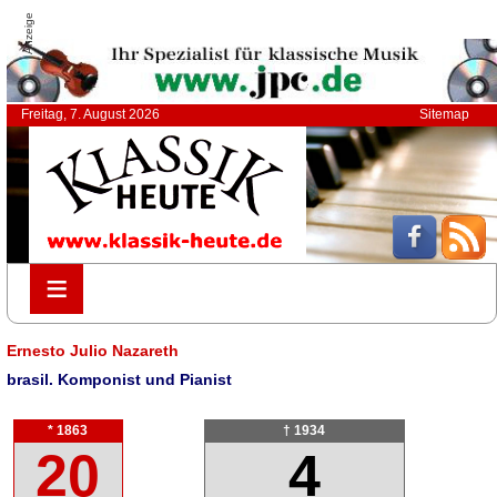
Anzeige
Freitag, 7. August 2026
Sitemap
≡
≡
Ernesto Julio Nazareth
brasil. Komponist und Pianist
* 1863
† 1934
20
4