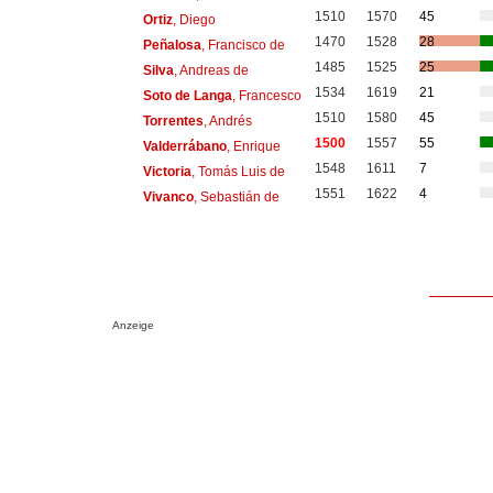
1510
1570
45
Ortiz
, Diego
1470
1528
28
Peñalosa
, Francisco de
1485
1525
25
Silva
, Andreas de
1534
1619
21
Soto de Langa
, Francesco
1510
1580
45
Torrentes
, Andrés
1500
1557
55
Valderrábano
, Enrique
1548
1611
7
Victoria
, Tomás Luis de
1551
1622
4
Vivanco
, Sebastián de
Anzeige