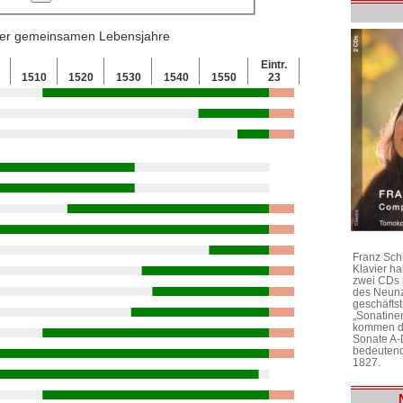
 der gemeinsamen Lebensjahre
Eintr.
0
1510
1520
1530
1540
1550
23
Franz Sch
Klavier h
zwei CDs 
des Neunz
geschäftst
„Sonatine
kommen di
Sonate A-
bedeutend
1827.