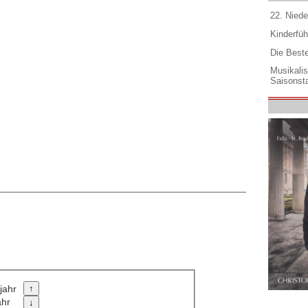
22. Niede
Kinderfüh
Die Best
Musikali
Saisonsta
jahr
ahr