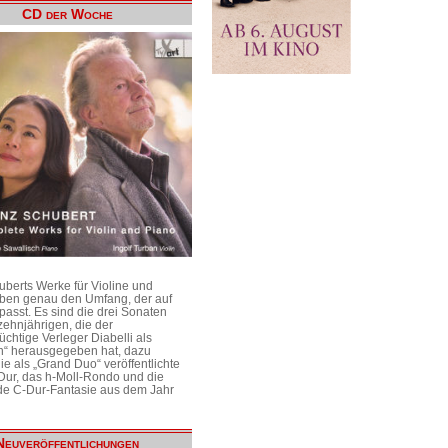
CD der Woche
uberts Werke für Violine und
aben genau den Umfang, der auf
passt. Es sind die drei Sonaten
ehnjährigen, die der
üchtige Verleger Diabelli als
n“ herausgegeben hat, dazu
e als „Grand Duo“ veröffentlichte
Dur, das h-Moll-Rondo und die
e C-Dur-Fantasie aus dem Jahr
Neuveröffentlichungen