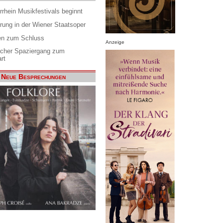
rrhein Musikfestivals beginnt
rung in der Wiener Staatsoper
en zum Schluss
Anzeige
scher Spaziergang zum
rt
Neue Besprechungen