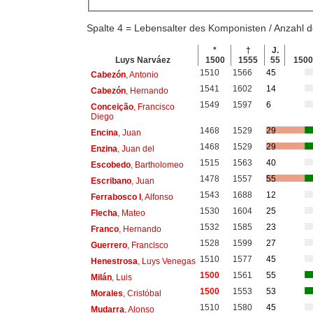
Spalte 4 = Lebensalter des Komponisten / Anzahl
*
†
J.
Luys Narváez
1500
1555
55
150
1510
1566
45
Cabezón
, Antonio
1541
1602
14
Cabezón
, Hernando
1549
1597
6
Conceição
, Francisco
Diego
1468
1529
29
Encina
, Juan
1468
1529
29
Enzina
, Juan del
1515
1563
40
Escobedo
, Bartholomeo
1478
1557
55
Escribano
, Juan
1543
1688
12
Ferrabosco I
, Alfonso
1530
1604
25
Flecha
, Mateo
1532
1585
23
Franco
, Hernando
1528
1599
27
Guerrero
, Francisco
1510
1577
45
Henestrosa
, Luys Venegas
1500
1561
55
Milán
, Luis
1500
1553
53
Morales
, Cristóbal
1510
1580
45
Mudarra
, Alonso