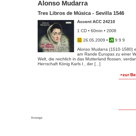
Alonso Mudarra
Tres Libros de Música - Sevilla 1546
Accent ACC 24210
1 CD • 60min • 2008
26.05.2009
•
9 9 9
Alonso Mudarra (1510-1580) er
am Rande Europas zu einer W
Welt, die reichlich in das Mutterland flossen, ve
Herrschaft König Karls I., der [...]
»zur B
Anzeige