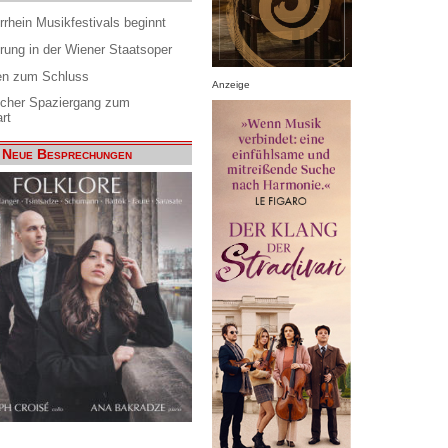
rrhein Musikfestivals beginnt
rung in der Wiener Staatsoper
en zum Schluss
Anzeige
scher Spaziergang zum
rt
Neue Besprechungen