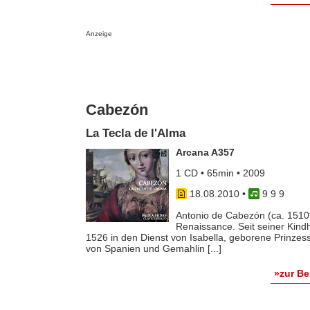
Anzeige
Cabezón
La Tecla de l'Alma
Arcana A357
1 CD • 65min • 2009
18.08.2010
•
9 9 9
Antonio de Cabezón (ca. 151
Renaissance. Seit seiner Kindh
1526 in den Dienst von Isabella, geborene Prinzessi
von Spanien und Gemahlin [...]
»zur B