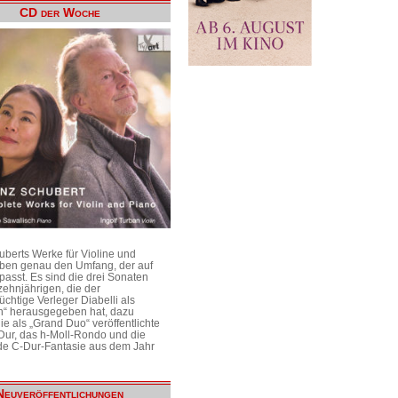
CD der Woche
uberts Werke für Violine und
aben genau den Umfang, der auf
passt. Es sind die drei Sonaten
ehnjährigen, die der
üchtige Verleger Diabelli als
n“ herausgegeben hat, dazu
e als „Grand Duo“ veröffentlichte
Dur, das h-Moll-Rondo und die
e C-Dur-Fantasie aus dem Jahr
Neuveröffentlichungen