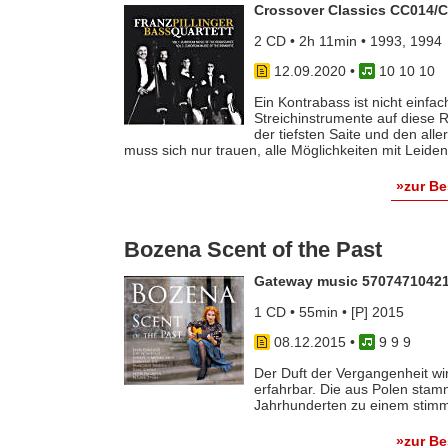
Crossover Classics CC014/
2 CD • 2h 11min • 1993, 1994
12.09.2020
•
10 10 10
Ein Kontrabass ist nicht einfac
Streichinstrumente auf diese 
der tiefsten Saite und den all
muss sich nur trauen, alle Möglichkeiten mit Leide
»zur B
Bozena Scent of the Past
Gateway music 5707471042
1 CD • 55min • [P] 2015
08.12.2015
•
9 9 9
Der Duft der Vergangenheit w
erfahrbar. Die aus Polen stam
Jahrhunderten zu einem stimmi
»zur B