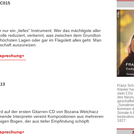
CC015
h nur ein „tiefes“ Instrument. Wer das mächtigste aller
Rolle reduziert, verkennt, was zwischen dem Grundton
erhöchsten Lagen oder gar im Flagolett alles geht. Man
nschaft auszureizen.
esprechung«
113
Franz Sch
Klavier h
zwei CDs 
des Neunz
geschäftst
„Sonatine
kommen di
ird auf der ersten Gitarren-CD von Bozana Wetchacz
Sonate A-
mende Interpretin vereint Kompositionen aus mehreren
bedeutend
1827.
gen Bogen, der aus tiefer Empfindung schöpft.
esprechung«