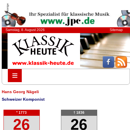
Anzeige
Samstag, 8. August 2026
Sitemap
≡
≡
Hans Georg Nägeli
Schweizer Komponist
* 1773
† 1836
26
26