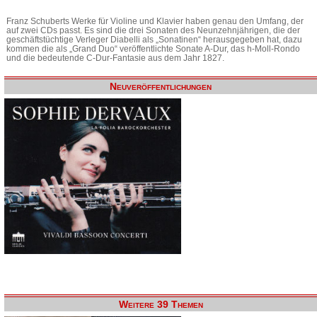
Franz Schuberts Werke für Violine und Klavier haben genau den Umfang, der
auf zwei CDs passt. Es sind die drei Sonaten des Neunzehnjährigen, die der
geschäftstüchtige Verleger Diabelli als „Sonatinen“ herausgegeben hat, dazu
kommen die als „Grand Duo“ veröffentlichte Sonate A-Dur, das h-Moll-Rondo
und die bedeutende C-Dur-Fantasie aus dem Jahr 1827.
Neuveröffentlichungen
Weitere 39 Themen