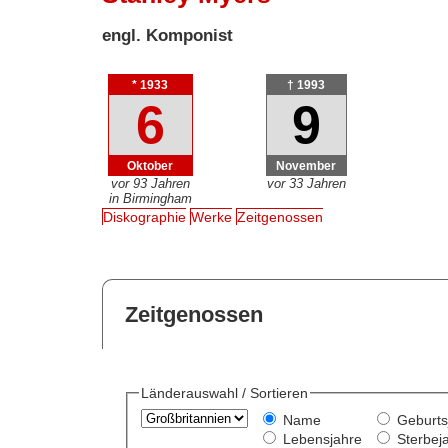
engl. Komponist
* 1933
† 1993
6
9
Oktober
November
vor 93 Jahren
vor 33 Jahren
in Birmingham
Diskographie
Werke
Zeitgenossen
Zeitgenossen
Länderauswahl / Sortieren
Name
Geburts
Lebensjahre
Sterbej