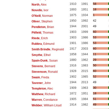
1910
1991
58
North
, Alex
1893
1951
18
Novello
, Ivor
1875
1934
1
O'Neill
, Norman
1950
1992
42
Oliver
, Stephen
1944
2001
49
Pendleton
, Brian
1903
1999
60
Pitfield
, Thomas
1903
1986
53
Riede
, Erich
1901
1986
53
Rubbra
, Edmund
1917
2003
60
Smith Brindle
, Reginald
1858
1944
11
Smythe
, Ethel
1880
1962
29
Spain-Dunk
, Susan
1916
1983
50
Stevens
, Bernard
1928
2015
60
Stevenson
, Ronald
1902
1985
52
Swain
, Freda
1944
2013
49
Tavener
, John
1909
1963
30
Templeton
, Alec
1872
1951
18
Walthew
, Richard
1905
1984
51
Warren
, Constance
1914
1982
49
Webber
, William Lloyd