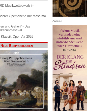
ARD-Musikwettbewerb im
am
nderer Opernabend mit Massimo
Anzeige
en und Gehen“ - Das
dtebundfestival
 Klassik Open-Air 2026
Neue Besprechungen