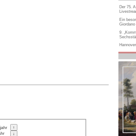
Der 75. 
Livestre
Ein beso
Giordano
9. „Komm
Sechsstä
Hannover
jahr
ahr