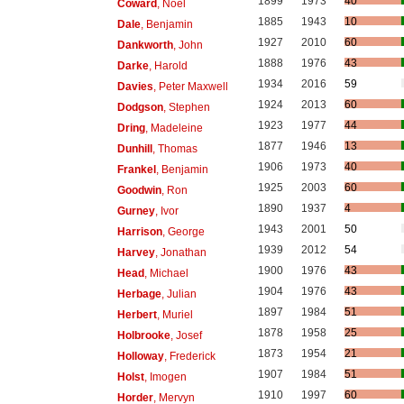
1899
1973
40
Coward
, Noel
1885
1943
10
Dale
, Benjamin
1927
2010
60
Dankworth
, John
1888
1976
43
Darke
, Harold
1934
2016
59
Davies
, Peter Maxwell
1924
2013
60
Dodgson
, Stephen
1923
1977
44
Dring
, Madeleine
1877
1946
13
Dunhill
, Thomas
1906
1973
40
Frankel
, Benjamin
1925
2003
60
Goodwin
, Ron
1890
1937
4
Gurney
, Ivor
1943
2001
50
Harrison
, George
1939
2012
54
Harvey
, Jonathan
1900
1976
43
Head
, Michael
1904
1976
43
Herbage
, Julian
1897
1984
51
Herbert
, Muriel
1878
1958
25
Holbrooke
, Josef
1873
1954
21
Holloway
, Frederick
1907
1984
51
Holst
, Imogen
1910
1997
60
Horder
, Mervyn