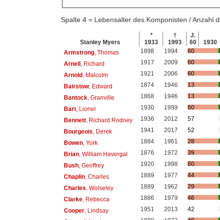
Spalte 4 = Lebensalter des Komponisten / Anzahl
*
†
J.
Stanley Myers
1933
1993
60
1930
1898
1994
60
Armstrong
, Thomas
1917
2009
60
Arnell
, Richard
1921
2006
60
Arnold
, Malcolm
1874
1946
13
Bairstow
, Edward
1868
1946
13
Bantock
, Granville
1930
1999
60
Bart
, Lionel
1936
2012
57
Bennett
, Richard Rodney
1941
2017
52
Bourgeois
, Derek
1884
1961
28
Bowen
, York
1876
1972
39
Brian
, William Havergal
1920
1998
60
Bush
, Geoffrey
1889
1977
44
Chaplin
, Charles
1889
1962
29
Charles
, Wolseley
1886
1979
46
Clarke
, Rebecca
1951
2013
42
Cooper
, Lindsay