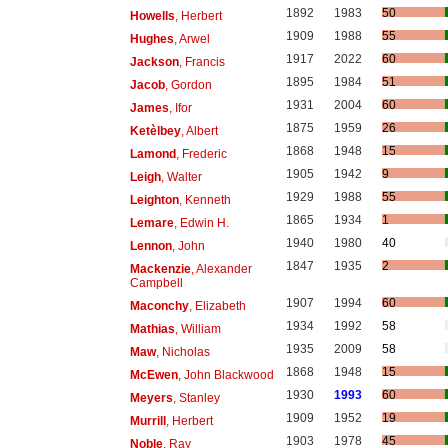
1892
1983
50
Howells
, Herbert
1909
1988
55
Hughes
, Arwel
1917
2022
60
Jackson
, Francis
1895
1984
51
Jacob
, Gordon
1931
2004
60
James
, Ifor
1875
1959
26
Ketèlbey
, Albert
1868
1948
15
Lamond
, Frederic
1905
1942
9
Leigh
, Walter
1929
1988
55
Leighton
, Kenneth
1865
1934
1
Lemare
, Edwin H.
1940
1980
40
Lennon
, John
1847
1935
2
Mackenzie
, Alexander
Campbell
1907
1994
60
Maconchy
, Elizabeth
1934
1992
58
Mathias
, William
1935
2009
58
Maw
, Nicholas
1868
1948
15
McEwen
, John Blackwood
1930
1993
60
Meyers
, Stanley
1909
1952
19
Murrill
, Herbert
1903
1978
45
Noble
, Ray