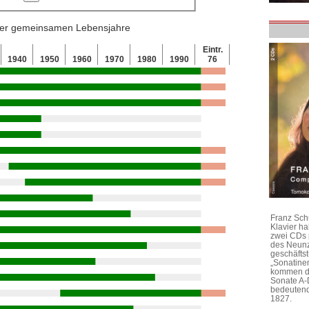
 der gemeinsamen Lebensjahre
Eintr.
1940
1950
1960
1970
1980
1990
76
Franz Sch
Klavier h
zwei CDs 
des Neunz
geschäftst
„Sonatine
kommen di
Sonate A-
bedeutend
1827.