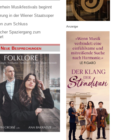
rrhein Musikfestivals beginnt
rung in der Wiener Staatsoper
en zum Schluss
Anzeige
scher Spaziergang zum
rt
Neue Besprechungen