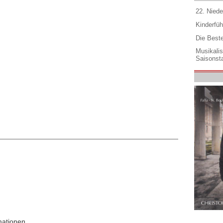
22. Niede
Kinderfüh
Die Best
Musikali
Saisonsta
mationen