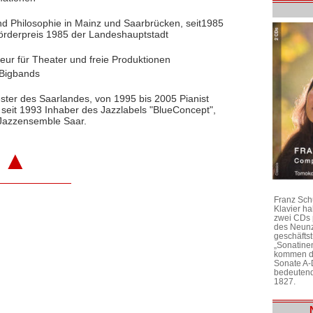
d Philosophie in Mainz und Saarbrücken, seit1985
urförderpreis 1985 der Landeshauptstadt
eur für Theater und freie Produktionen
r Bigbands
ster des Saarlandes, von 1995 bis 2005 Pianist
 seit 1993 Inhaber des Jazzlabels "BlueConcept",
 Jazzensemble Saar.
▲
Franz Sch
Klavier h
zwei CDs 
des Neunz
geschäftst
„Sonatine
kommen di
Sonate A-
bedeutend
1827.