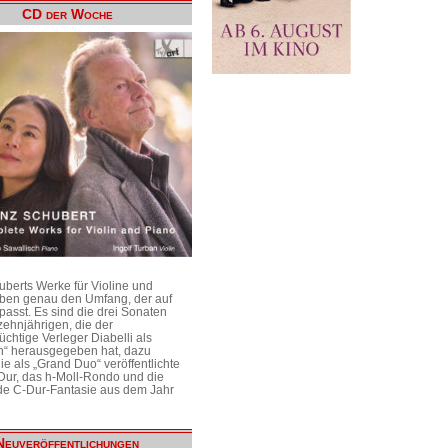
CD der Woche
uberts Werke für Violine und
aben genau den Umfang, der auf
passt. Es sind die drei Sonaten
ehnjährigen, die der
üchtige Verleger Diabelli als
n“ herausgegeben hat, dazu
e als „Grand Duo“ veröffentlichte
Dur, das h-Moll-Rondo und die
e C-Dur-Fantasie aus dem Jahr
Neuveröffentlichungen