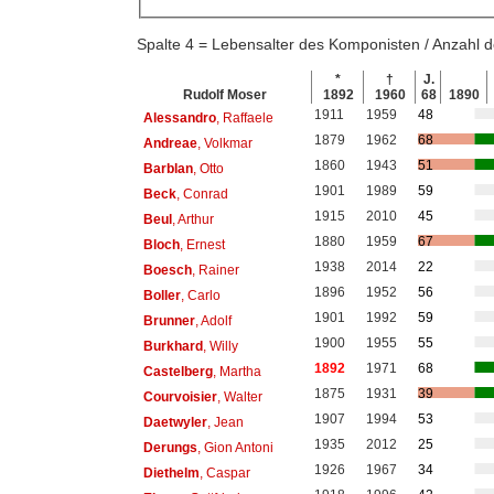
Spalte 4 = Lebensalter des Komponisten / Anzahl
*
†
J.
Rudolf Moser
1892
1960
68
1890
1911
1959
48
Alessandro
, Raffaele
1879
1962
68
Andreae
, Volkmar
1860
1943
51
Barblan
, Otto
1901
1989
59
Beck
, Conrad
1915
2010
45
Beul
, Arthur
1880
1959
67
Bloch
, Ernest
1938
2014
22
Boesch
, Rainer
1896
1952
56
Boller
, Carlo
1901
1992
59
Brunner
, Adolf
1900
1955
55
Burkhard
, Willy
1892
1971
68
Castelberg
, Martha
1875
1931
39
Courvoisier
, Walter
1907
1994
53
Daetwyler
, Jean
1935
2012
25
Derungs
, Gion Antoni
1926
1967
34
Diethelm
, Caspar