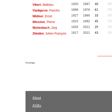
1920
1987
40
Vibert
, Mathieu
1899
1978
61
Vladigerov
, Pancho
1927
1990
33
Widmer
, Ernst
1915
1992
45
Wissmer
, Pierre
1935
2021
25
Wyttenbach
, Jürg
1917
2021
43
Zbinden
, Julien-François
Anzeige
About
AGBs