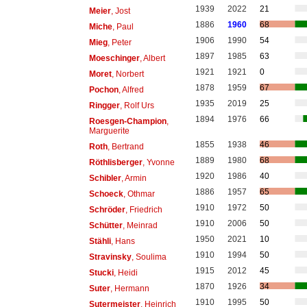
1939
2022
21
Meier
, Jost
1886
1960
68
Miche
, Paul
1906
1990
54
Mieg
, Peter
1897
1985
63
Moeschinger
, Albert
1921
1921
0
Moret
, Norbert
1878
1959
67
Pochon
, Alfred
1935
2019
25
Ringger
, Rolf Urs
1894
1976
66
Roesgen-Champion
,
Marguerite
1855
1938
46
Roth
, Bertrand
1889
1980
68
Röthlisberger
, Yvonne
1920
1986
40
Schibler
, Armin
1886
1957
65
Schoeck
, Othmar
1910
1972
50
Schröder
, Friedrich
1910
2006
50
Schütter
, Meinrad
1950
2021
10
Stähli
, Hans
1910
1994
50
Stravinsky
, Soulima
1915
2012
45
Stucki
, Heidi
1870
1926
34
Suter
, Hermann
1910
1995
50
Sutermeister
, Heinrich