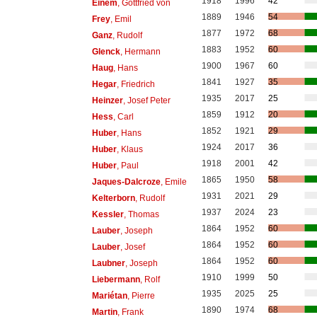
1918
1996
42
Einem
, Gottfried von
1889
1946
54
Frey
, Emil
1877
1972
68
Ganz
, Rudolf
1883
1952
60
Glenck
, Hermann
1900
1967
60
Haug
, Hans
1841
1927
35
Hegar
, Friedrich
1935
2017
25
Heinzer
, Josef Peter
1859
1912
20
Hess
, Carl
1852
1921
29
Huber
, Hans
1924
2017
36
Huber
, Klaus
1918
2001
42
Huber
, Paul
1865
1950
58
Jaques-Dalcroze
, Emile
1931
2021
29
Kelterborn
, Rudolf
1937
2024
23
Kessler
, Thomas
1864
1952
60
Lauber
, Joseph
1864
1952
60
Lauber
, Josef
1864
1952
60
Laubner
, Joseph
1910
1999
50
Liebermann
, Rolf
1935
2025
25
Mariétan
, Pierre
1890
1974
68
Martin
, Frank