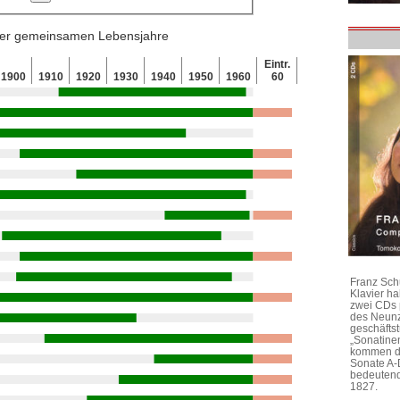
 der gemeinsamen Lebensjahre
Eintr.
1900
1910
1920
1930
1940
1950
1960
60
Franz Sch
Klavier h
zwei CDs 
des Neunz
geschäftst
„Sonatine
kommen di
Sonate A-
bedeutend
1827.