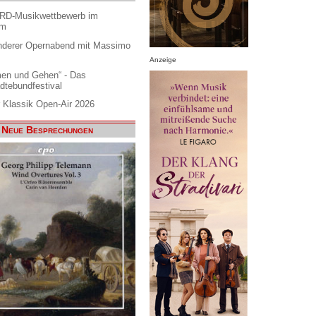
ARD-Musikwettbewerb im
am
nderer Opernabend mit Massimo
Anzeige
en und Gehen“ - Das
dtebundfestival
 Klassik Open-Air 2026
Neue Besprechungen