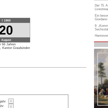
Der 75. 
Livestre
Ein beso
Giordano
† 1960
20
9. „Komm
Sechsstä
Hannover
August
r 66 Jahren
na, Kanton Graubünden
jahr
ahr