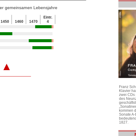
 der gemeinsamen Lebensjahre
Eintr.
1450
1460
1470
4
▲
Franz Sch
Klavier h
zwei CDs 
des Neunz
geschäftst
„Sonatine
kommen di
Sonate A-
bedeutend
1827.