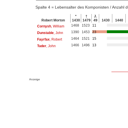
Spalte 4 = Lebensalter des Komponisten / Anzahl
*
†
J.
Robert Morton
1430
1479
49
1430
1440
1468
1523
11
Cornysh
, William
1390
1453
23
Dunstable
, John
1464
1521
15
Fayrfax
, Robert
1466
1496
13
Tuder
, John
Anzeige