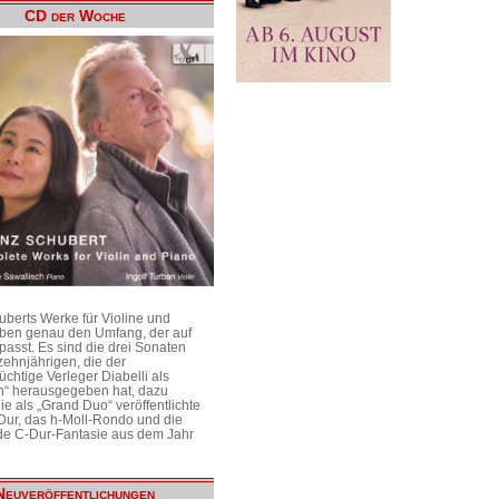
CD der Woche
uberts Werke für Violine und
aben genau den Umfang, der auf
passt. Es sind die drei Sonaten
ehnjährigen, die der
üchtige Verleger Diabelli als
n“ herausgegeben hat, dazu
e als „Grand Duo“ veröffentlichte
Dur, das h-Moll-Rondo und die
e C-Dur-Fantasie aus dem Jahr
Neuveröffentlichungen