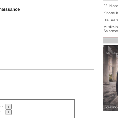
22. Niede
naissance
Kinderfüh
Die Best
Musikali
Saisonsta
hr
r