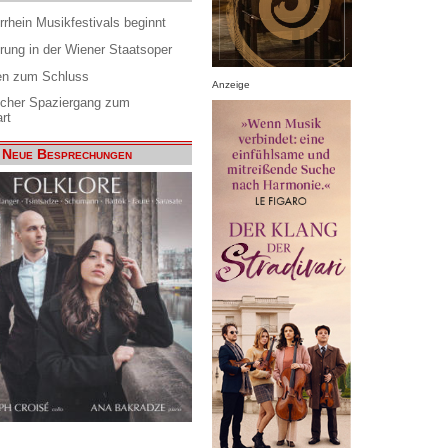
rrhein Musikfestivals beginnt
rung in der Wiener Staatsoper
en zum Schluss
Anzeige
scher Spaziergang zum
rt
Neue Besprechungen