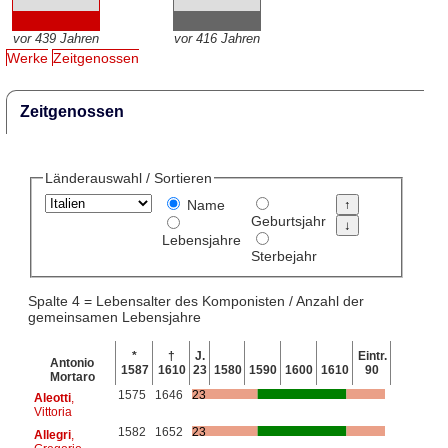
vor 439 Jahren
vor 416 Jahren
Werke
Zeitgenossen
Zeitgenossen
Länderauswahl / Sortieren
Name
Geburtsjahr
Lebensjahre
Sterbejahr
Spalte 4 = Lebensalter des Komponisten / Anzahl der
gemeinsamen Lebensjahre
*
†
J.
Eintr.
Antonio
1587
1610
23
1580
1590
1600
1610
90
Mortaro
1575
1646
23
Aleotti
,
Vittoria
1582
1652
23
Allegri
,