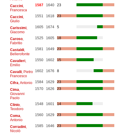
1587
1640
23
Caccini
,
Francesca
1551
1618
23
Caccini
,
Giulio
1605
1674
5
Carissimi
,
Giacomo
1525
1605
18
Caroso
,
Fabritio
1581
1649
23
Castaldi
,
Bellerofonte
1550
1602
15
Cavalieri
,
Emilio
1602
1676
8
Cavalli
, Pietro
Francesco
1584
1629
23
Cifra
, Antonio
1570
1626
23
Cima
,
Giovanni
Paolo
1548
1601
14
Clinio
,
Teodoro
1560
1629
23
Coma
,
Antonio
1585
1646
23
Corradini
,
Nicolò