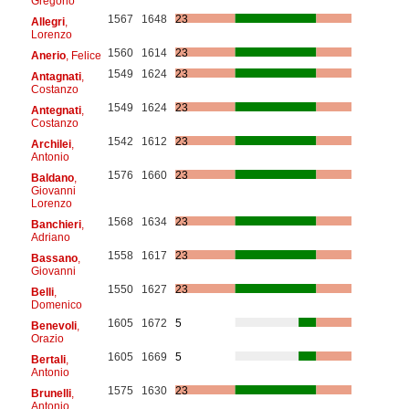
Gregorio
1567
1648
23
Allegri
,
Lorenzo
1560
1614
23
Anerio
, Felice
1549
1624
23
Antagnati
,
Costanzo
1549
1624
23
Antegnati
,
Costanzo
1542
1612
23
Archilei
,
Antonio
1576
1660
23
Baldano
,
Giovanni
Lorenzo
1568
1634
23
Banchieri
,
Adriano
1558
1617
23
Bassano
,
Giovanni
1550
1627
23
Belli
,
Domenico
1605
1672
5
Benevoli
,
Orazio
1605
1669
5
Bertali
,
Antonio
1575
1630
23
Brunelli
,
Antonio