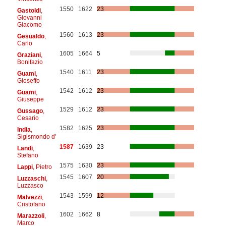
1550
1622
23
Gastoldi
,
Giovanni
Giacomo
1560
1613
23
Gesualdo
,
Carlo
1605
1664
5
Graziani
,
Bonifazio
1540
1611
23
Guami
,
Gioseffo
1542
1612
23
Guami
,
Giuseppe
1529
1612
23
Gussago
,
Cesario
1582
1625
23
India
,
Sigismondo d'
1587
1639
23
Landi
,
Stefano
1575
1630
23
Lappi
, Pietro
1545
1607
20
Luzzaschi
,
Luzzasco
1543
1599
12
Malvezzi
,
Cristofano
1602
1662
8
Marazzoli
,
Marco