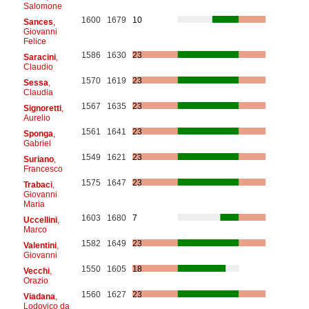
Salomone
1600
1679
10
Sances
,
Giovanni
Felice
1586
1630
23
Saracini
,
Claudio
1570
1619
23
Sessa
,
Claudia
1567
1635
23
Signoretti
,
Aurelio
1561
1641
23
Sponga
,
Gabriel
1549
1621
23
Suriano
,
Francesco
1575
1647
23
Trabaci
,
Giovanni
Maria
1603
1680
7
Uccellini
,
Marco
1582
1649
23
Valentini
,
Giovanni
1550
1605
18
Vecchi
,
Orazio
1560
1627
23
Viadana
,
Lodovico da