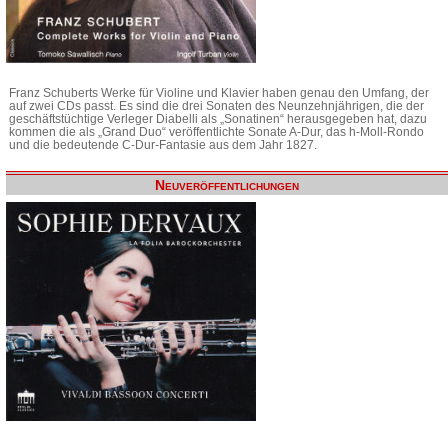
Franz Schuberts Werke für Violine und Klavier haben genau den Umfang, der
auf zwei CDs passt. Es sind die drei Sonaten des Neunzehnjährigen, die der
geschäftstüchtige Verleger Diabelli als „Sonatinen“ herausgegeben hat, dazu
kommen die als „Grand Duo“ veröffentlichte Sonate A-Dur, das h-Moll-Rondo
und die bedeutende C-Dur-Fantasie aus dem Jahr 1827.
Neuveröffentlichungen