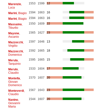
1553
1599
12
Marenzio
,
Luca
1594
1663
16
Marini
, Biagio
1594
1663
16
Marini
, Biagio
1550
1609
22
Massaino
,
Tiburtio
1565
1627
23
Mayone
,
Ascanio
1597
1646
13
Mazzocchi
,
Virgilio
1592
1665
18
Mazzocchi
,
Domenico
1595
1665
15
Merula
,
Tarquinio
1533
1604
17
Merulo
,
Claudio
1570
1607
20
Montella
,
Giovan
Domenico
1567
1643
23
Monteverdi
,
Claudio
1544
1607
20
Nanino
,
Giovanni
Maria