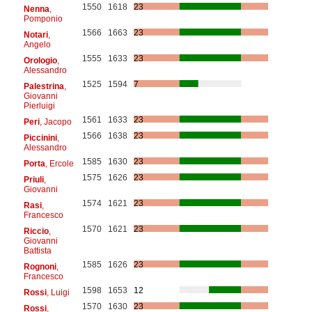
1550
1618
23
Nenna
,
Pomponio
1566
1663
23
Notari
,
Angelo
1555
1633
23
Orologio
,
Alessandro
1525
1594
7
Palestrina
,
Giovanni
Pierluigi
1561
1633
23
Peri
, Jacopo
1566
1638
23
Piccinini
,
Alessandro
1585
1630
23
Porta
, Ercole
1575
1626
23
Priuli
,
Giovanni
1574
1621
23
Rasi
,
Francesco
1570
1621
23
Riccio
,
Giovanni
Battista
1585
1626
23
Rognoni
,
Francesco
1598
1653
12
Rossi
, Luigi
1570
1630
23
Rossi
,