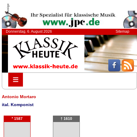
Anzeige
Donnerstag, 6. August 2026
Sitemap
≡
≡
Antonio Mortaro
ital. Komponist
* 1587
† 1610