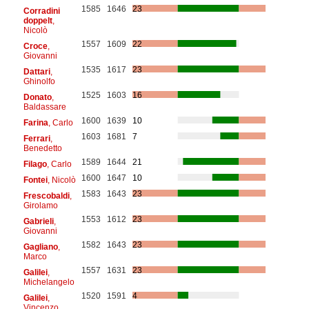
1585
1646
23
Corradini
doppelt
,
Nicolò
1557
1609
22
Croce
,
Giovanni
1535
1617
23
Dattari
,
Ghinolfo
1525
1603
16
Donato
,
Baldassare
1600
1639
10
Farina
, Carlo
1603
1681
7
Ferrari
,
Benedetto
1589
1644
21
Filago
, Carlo
1600
1647
10
Fontei
, Nicolò
1583
1643
23
Frescobaldi
,
Girolamo
1553
1612
23
Gabrieli
,
Giovanni
1582
1643
23
Gagliano
,
Marco
1557
1631
23
Galilei
,
Michelangelo
1520
1591
4
Galilei
,
Vincenzo