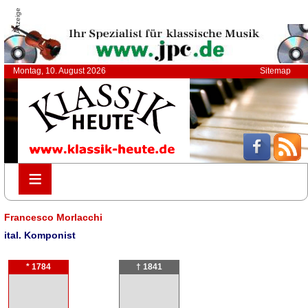
Anzeige
Montag, 10. August 2026
Sitemap
≡
≡
Francesco Morlacchi
ital. Komponist
* 1784
† 1841