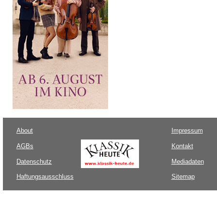
About
Impressum
AGBs
Kontakt
Datenschutz
Mediadaten
Haftungsausschluss
Sitemap